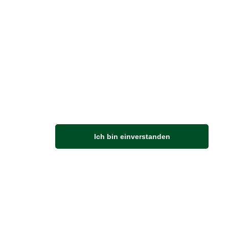
M
Ich bin einverstanden
Anfahrt
Von der Autobahn 565 die Abfahrt Merl nehmen.
Richtung Meckenheim abbiegen.
An der nächsten Kreuzung rechts abbiegen.