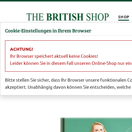
Kompletten Head der Seite überspringen
SHOP
Cookie-Einstellungen in Ihrem Browser
Damen
Herren
Barbour
Parfümerie
Lifestyl
ACHTUNG!
Lifestyle
Sachbücher
Patricia Kel
Ihr Browser speichert aktuell keine Cookies!
Leider können Sie in diesem Fall unseren Online-Shop nur ei
Bitte stellen Sie sicher, dass Ihr Browser unsere funktionalen 
akzeptiert. Unabhängig davon können Sie entscheiden, welche 