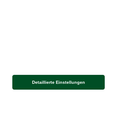
Nachhaltigkeit bei THE BRITISH SHOP
Detaillierte Einstellungen
Adresse
Auf dem Steinbüchel 6
53340 Meckenheim