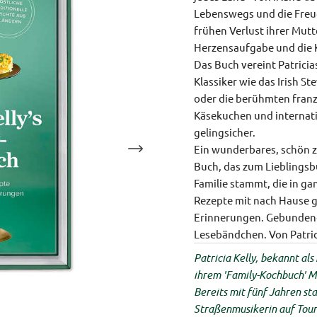
Lebenswegs und die Freu
frühen Verlust ihrer Mutt
Herzensaufgabe und die 
Das Buch vereint Patricia
Klassiker wie das Irish St
oder die berühmten franz
Käsekuchen und internatio
gelingsicher.
Ein wunderbares, schön 
Buch, das zum Lieblingsb
Familie stammt, die in g
Rezepte mit nach Hause g
Erinnerungen.
Gebundene 
Lesebändchen.
Von Patric
Patricia Kelly, bekannt als
ihrem 'Family-Kochbuch' Mu
Bereits mit fünf Jahren st
Straßenmusikerin auf Tour