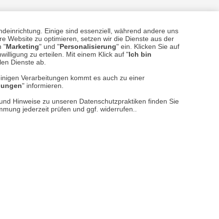
ndeinrichtung. Einige sind essenziell, während andere uns
e Website zu optimieren, setzen wir die Dienste aus der
sere
Versand- und Zahlungsarten
 "
Marketing
" und "
Personalisierung
" ein. Klicken Sie auf
illigung zu erteilen. Mit einem Klick auf "
Ich bin
llen Dienste ab.
einigen Verarbeitungen kommt es auch zu einer
llungen
" informieren.
n und Hinweise zu unseren Datenschutzpraktiken finden Sie
immung jederzeit prüfen und ggf. widerrufen..
reise inkl. ges. MwSt. / zzgl.
Versandkosten
er finden Sie uns im Netz
Vertrag widerrufen