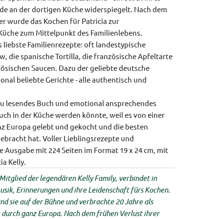
de an der dortigen Küche widerspiegelt. Nach dem
er wurde das Kochen für Patricia zur
Küche zum Mittelpunkt des Familienlebens.
s liebste Familienrezepte: oft landestypische
ew, die spanische Tortilla, die französische Apfeltarte
ösischen Saucen. Dazu der geliebte deutsche
nal beliebte Gerichte - alle authentisch und
zu lesendes Buch und emotional ansprechendes
uch in der Küche werden könnte, weil es von einer
anz Europa gelebt und gekocht und die besten
ebracht hat. Voller Lieblingsrezepte und
Ausgabe mit 224 Seiten im Format 19 x 24 cm, mit
ia Kelly.
 Mitglied der legendären Kelly Family, verbindet in
sik, Erinnerungen und ihre Leidenschaft fürs Kochen.
and sie auf der Bühne und verbrachte 20 Jahre als
 durch ganz Europa. Nach dem frühen Verlust ihrer