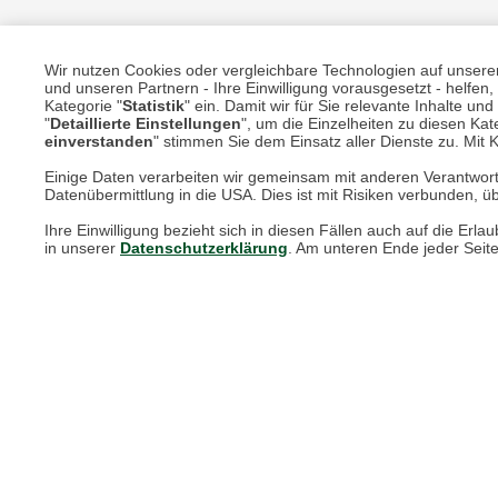
Wir nutzen Cookies oder vergleichbare Technologien auf unserer 
und unseren Partnern - Ihre Einwilligung vorausgesetzt - helfe
Unsere Services für Sie
Kategorie "
Statistik
" ein. Damit wir für Sie relevante Inhalte u
"
Detaillierte Einstellungen
", um die Einzelheiten zu diesen Kate
einverstanden
" stimmen Sie dem Einsatz aller Dienste zu. Mit Kl
Online Magazin
Einige Daten verarbeiten wir gemeinsam mit anderen Verantwort
Datenübermittlung in die USA. Dies ist mit Risiken verbunden, üb
Newsletter-Archiv
Ihre Einwilligung bezieht sich in diesen Fällen auch auf die E
Größenberater
in unserer
Datenschutzerklärung
. Am unteren Ende jeder Seit
Blog "Die feine englische Art"
Print-Magazin
Blätterkatalog
Barbour Spezialseite
Häufige Fragen
Stellenangebote