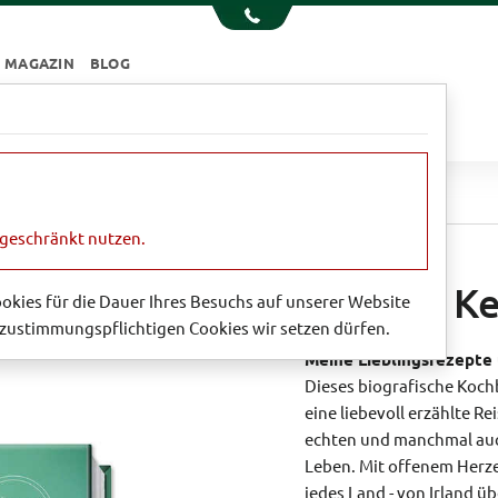
MAGAZIN
BLOG
e
Essen & Trinken
Garten
Sale
ly's Family-Kochbuch
ngeschränkt nutzen.
Patricia K
Cookies für die Dauer Ihres Besuchs auf unserer Website
zustimmungspflichtigen Cookies wir setzen dürfen.
Meine Lieblingsrezepte
Dieses biografische Kochb
eine liebevoll erzählte R
echten und manchmal auch 
Leben. Mit offenem Herzen 
jedes Land - von Irland ü