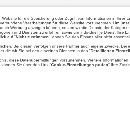
Website für die Speicherung oder Zugriff von Informationen in Ihrer E
n, verbundene Verarbeitungen für diese Website vorzunehmen. Um unser
Mehr erfahren
Un
nd auch Werbung anzeigen können, setzen wir die Dienste der Kategorien
gorien und Diensten zu erfahren sowie um individuell je Dienst Ihre Einw
ick auf "
Nicht zustimmen
" lehnen Sie den Einsatz aller nicht essentie
Über uns
lichen. Bei diesen verfolgen unsere Partner auch eigene Zwecke. Bei 
er die wir Sie bei den einzelnen Diensten in den "
Detaillierten Einste
AGB
rlaubnis, diese Datenübermittlungen vorzunehmen. Weitere Informatione
Datenschutz
e können Sie über den Link "
Cookie-Einstellungen prüfen
" Ihre Zust
Impressum
* P
Kontakt
Hi
Rücksendung von Waren
Umwelt und Entsorgung
Zur Echtheit von Bewertungen
Hinweisgeber-Schutzgesetz