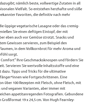
azugibt; nämlich beste, vollwertige Zutaten in all
isonalen Vielfalt. So entstehen herzhafte und süße
ekannter Favoriten, die definitiv nach mehr
die üppige vegetarische Lasagne oder das cremig-
enießen Sie einen deftigen Eintopf, der mit
 aber eben auch vor Gemüse strotzt. Snacks und
tem Gewissen servieren, zum Beispiel den
flaumen, in dem Vollkornbrot für mehr Aroma und
fühl sorgt.
 Comfort" Ihre Geschmacksknospen und fördern Sie
it. Servieren Sie wertvolle Inhaltsstoffe und eine
 dazu. Tipps und Tricks für die ultimative
fänger*innen wie Fortgeschrittenen. Eine
n über 100 Rezepten mit Fleisch, ohne Fleisch, mit
n und veganen Varianten, aber immer mit
reichen appetitanregenden Fotografien.
Gebundene
m Großformat 19 x 24,5 cm.
Von Hugh Fearnley-