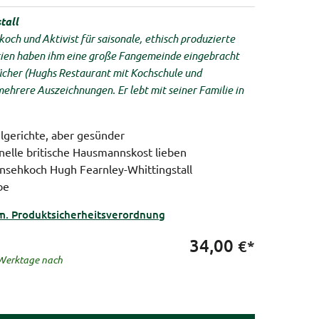
tall
koch und Aktivist für saisonale, ethisch produzierte
rien haben ihm eine große Fangemeinde eingebracht
ücher (Hughs Restaurant mit Kochschule und
ehrere Auszeichnungen. Er lebt mit seiner Familie in
lgerichte, aber gesünder
ionelle britische Hausmannskost lieben
rnsehkoch Hugh Fearnley-Whittingstall
be
m. Produktsicherheitsverordnung
34,00
€*
5 Werktage nach