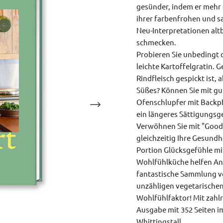
gesünder, indem er mehr d
ihrer farbenfrohen und sa
Neu-Interpretationen altb
schmecken.
Probieren Sie unbedingt 
leichte Kartoffelgratin. G
Rindfleisch gespickt ist,
Süßes? Können Sie mit gu
Ofenschlupfer mit Backp
ein längeres Sättigungsge
Verwöhnen Sie mit "Good
gleichzeitig Ihre Gesundhe
Portion Glücksgefühle mit
Wohlfühlküche helfen An
fantastische Sammlung vo
unzähligen vegetarische
Wohlfühlfaktor! Mit zahl
Ausgabe mit 352 Seiten i
Whittingstall.