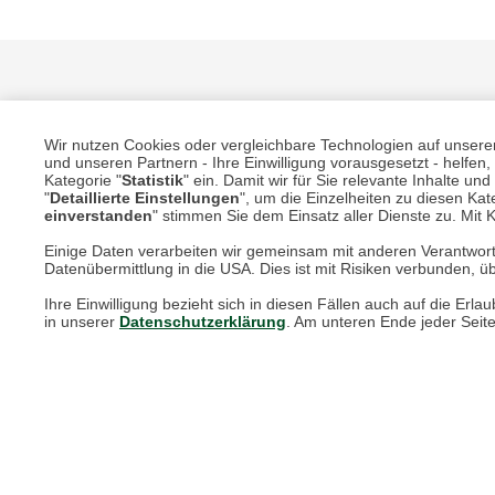
Wir nutzen Cookies oder vergleichbare Technologien auf unserer 
und unseren Partnern - Ihre Einwilligung vorausgesetzt - helfe
Kategorie "
Statistik
" ein. Damit wir für Sie relevante Inhalte u
"
Detaillierte Einstellungen
", um die Einzelheiten zu diesen Kate
einverstanden
" stimmen Sie dem Einsatz aller Dienste zu. Mit Kl
Unsere Services für Sie
Einige Daten verarbeiten wir gemeinsam mit anderen Verantwort
Datenübermittlung in die USA. Dies ist mit Risiken verbunden, üb
Online Magazin
Ihre Einwilligung bezieht sich in diesen Fällen auch auf die E
Newsletter-Archiv
in unserer
Datenschutzerklärung
. Am unteren Ende jeder Seit
Größenberater
Blog "Die feine englische Art"
Print-Magazin
Blätterkatalog