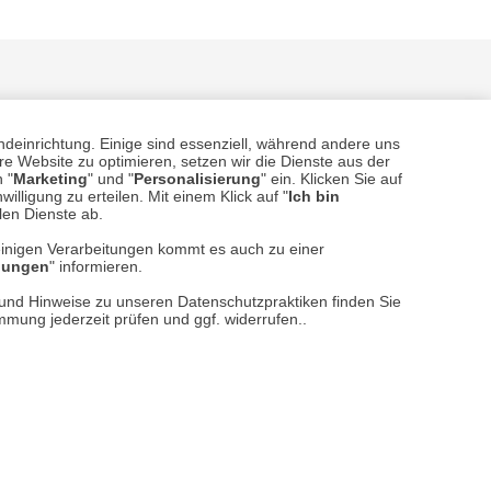
ndeinrichtung. Einige sind essenziell, während andere uns
e Website zu optimieren, setzen wir die Dienste aus der
 "
Marketing
" und "
Personalisierung
" ein. Klicken Sie auf
illigung zu erteilen. Mit einem Klick auf "
Ich bin
llen Dienste ab.
sere
Versand- und Zahlungsarten
einigen Verarbeitungen kommt es auch zu einer
llungen
" informieren.
n und Hinweise zu unseren Datenschutzpraktiken finden Sie
immung jederzeit prüfen und ggf. widerrufen..
reise inkl. ges. MwSt. / zzgl.
Versandkosten
er finden Sie uns im Netz