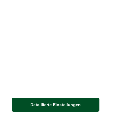
Barbour Spezialseite
Häufige Fragen
Stellenangebote
Nachhaltigkeit bei THE BRITISH SHOP
Detaillierte Einstellungen
Adresse