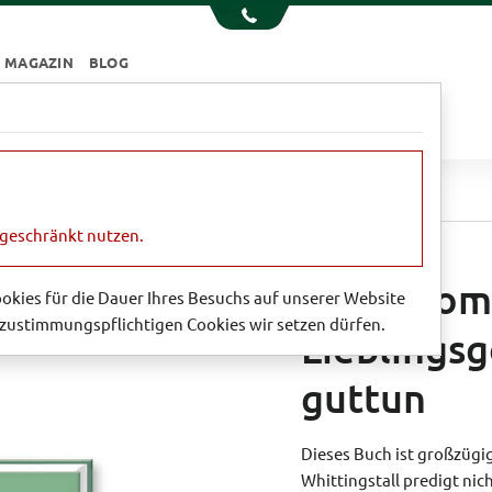
MAGAZIN
BLOG
e
Essen & Trinken
Garten
Sale
 - Lieblingsgerichte, die einfach guttun
ngeschränkt nutzen.
Good Comf
Cookies für die Dauer Ihres Besuchs auf unserer Website
zustimmungspflichtigen Cookies wir setzen dürfen.
Lieblingsg
guttun
Dieses Buch ist großzügig
Whittingstall predigt nic