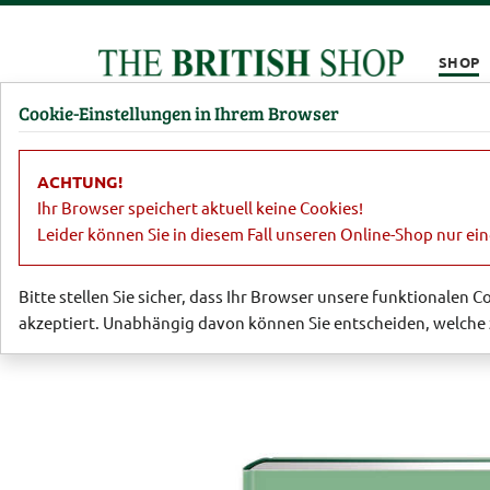
Kompletten Head der Seite überspringen
SHOP
Cookie-Einstellungen in Ihrem Browser
Damen
Herren
Barbour
Parfümerie
Lifestyl
ACHTUNG!
Lifestyle
Sachbücher
Good Comfort
Ihr Browser speichert aktuell keine Cookies!
Leider können Sie in diesem Fall unseren Online-Shop nur ei
Bitte stellen Sie sicher, dass Ihr Browser unsere funktionalen 
akzeptiert. Unabhängig davon können Sie entscheiden, welche 