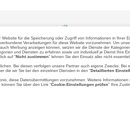
Website für die Speicherung oder Zugriff von Informationen in Ihrer E
n, verbundene Verarbeitungen für diese Website vorzunehmen. Um unser
nd auch Werbung anzeigen können, setzen wir die Dienste der Kategorien
gorien und Diensten zu erfahren sowie um individuell je Dienst Ihre Einw
ick auf "
Nicht zustimmen
" lehnen Sie den Einsatz aller nicht essentie
Mehr erfahren
Un
lichen. Bei diesen verfolgen unsere Partner auch eigene Zwecke. Bei 
er die wir Sie bei den einzelnen Diensten in den "
Detaillierten Einste
Über uns
rlaubnis, diese Datenübermittlungen vorzunehmen. Weitere Informatione
AGB
e können Sie über den Link "
Cookie-Einstellungen prüfen
" Ihre Zust
Datenschutz
Impressum
* P
Kontakt
Hi
Rücksendung von Waren