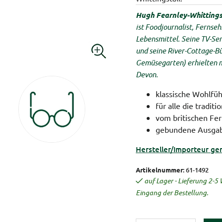
Hugh Fearnley-Whittings
ist Foodjournalist, Fernseh
Lebensmittel. Seine TV-Se
und seine River-Cottage-B
Gemüsegarten) erhielten m
Devon.
klassische Wohlfüh
für alle die tradit
vom britischen Fe
gebundene Ausga
Hersteller/Importeur ge
Artikelnummer:
61-1492
auf Lager - Lieferung 2-
Eingang der Bestellung.