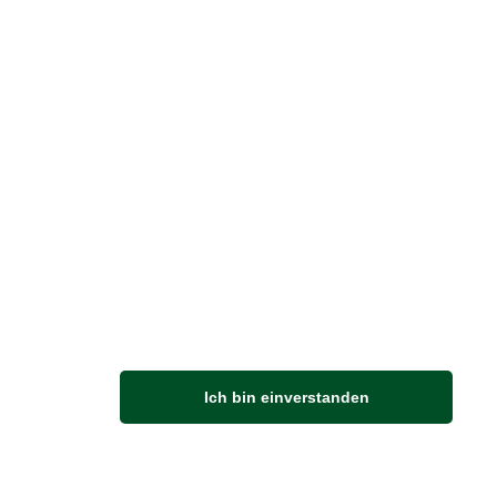
Vertrag widerrufen
M
Ich bin einverstanden
Anfahrt