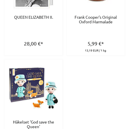
QUEEN ELIZABETH II.
Frank Cooper's Original
Oxford Marmalade
28,00
€
*
5,99
€
*
13,19 EUR / 1 kg
Häkelset 'God save the
Queen'