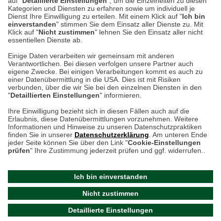
auf "
Detaillierte Einstellungen
", um die Einzelheiten zu diesen
Kategorien und Diensten zu erfahren sowie um individuell je
weitere Information
Dienst Ihre Einwilligung zu erteilen. Mit einem Klick auf "
Ich bin
einverstanden
" stimmen Sie dem Einsatz aller Dienste zu. Mit
Klick auf "
Nicht zustimmen
" lehnen Sie den Einsatz aller nicht
essentiellen Dienste ab.
Hier finden Sie uns im Netz
Einige Daten verarbeiten wir gemeinsam mit anderen
Verantwortlichen. Bei diesen verfolgen unsere Partner auch
eigene Zwecke. Bei einigen Verarbeitungen kommt es auch zu
einer Datenübermittlung in die USA. Dies ist mit Risiken
verbunden, über die wir Sie bei den einzelnen Diensten in den
Cookie-Einstellungen in Ihrem Browser
"
Detaillierten Einstellungen
" informieren.
AGB
Rücksendung von Waren
Datenschutz
Impressum
Ihre Einwilligung bezieht sich in diesen Fällen auch auf die
Kontakt
Umwelt und Entsorgung
Erlaubnis, diese Datenübermittlungen vorzunehmen. Weitere
ACHTUNG!
Informationen und Hinweise zu unseren Datenschutzpraktiken
Zur Echtheit von Bewertungen
Hinweisgeber-Schutzgesetz
finden Sie in unserer
Datenschutzerklärung
. Am unteren Ende
Ihr Browser speichert aktuell keine Cookies!
Barrierefreiheit unserer Website
jeder Seite können Sie über den Link "
Cookie-Einstellungen
Leider können Sie in diesem Fall unseren Online-Shop
prüfen
" Ihre Zustimmung jederzeit prüfen und ggf. widerrufen..
Letzte Aktualisierung des Shops
nur eingeschränkt nutzen.
am 09.08.2026 um 15:47
Ich bin einverstanden
Bitte stellen Sie sicher, dass Ihr Browser unsere funktionalen
©
2024 THE BRITISH SHOP
Nicht zustimmen
Cookies für die Dauer Ihres Besuchs auf unserer Website
Versandhandel GmbH & Co. KG
Detaillierte Einstellungen
akzeptiert. Unabhängig davon können Sie entscheiden,