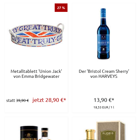
27 %
Metalltablett 'Union Jack'
Der 'Bristol Cream Sherry'
von Emma Bridgewater
von HARVEYS
jetzt 28,90
€
*
13,90
€
*
statt
39,90 €
18,53 EUR / 1 l