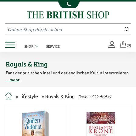
Kompletten Head der Seite überspringen
Produktmenü öffnen
(0)
SHOP
SERVICE
Royals & King
Fans der britischen Insel und der englischen Kultur interessieren
sich meist auch dafür, was die englischen Royals so machen. Wer
... mehr
mehr über die Geschichte des englischen Königshauses und
dessen Paläste erfahren will, der sollte unsere Sachbücher,
Biographien und Bildbände studieren. Eine kleine Produktauswahl
Lifestyle
Royals & King
(Umfang: 15 Artikel)
der Hoflieferanten des englischen Königshauses finden Sie hier
ebenfalls.