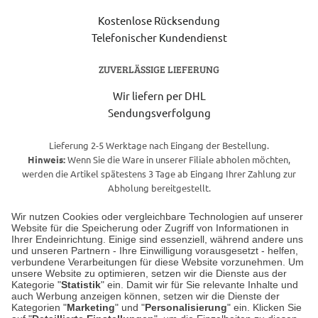
Kostenlose Rücksendung
Telefonischer Kundendienst
ZUVERLÄSSIGE LIEFERUNG
Wir liefern per DHL
Sendungsverfolgung
Lieferung 2-5 Werktage nach Eingang der Bestellung.
Hinweis:
Wenn Sie die Ware in unserer Filiale abholen möchten,
werden die Artikel spätestens 3 Tage ab Eingang Ihrer Zahlung zur
Abholung bereitgestellt.
Wir nutzen Cookies oder vergleichbare Technologien auf unserer
Website für die Speicherung oder Zugriff von Informationen in
Unser Geschäft in Meckenheim
Ihrer Endeinrichtung. Einige sind essenziell, während andere uns
und unseren Partnern - Ihre Einwilligung vorausgesetzt - helfen,
verbundene Verarbeitungen für diese Website vorzunehmen. Um
Auf dem Steinbüchel 6
unsere Website zu optimieren, setzen wir die Dienste aus der
53340 Meckenheim
Kategorie "
Statistik
" ein. Damit wir für Sie relevante Inhalte und
auch Werbung anzeigen können, setzen wir die Dienste der
Kategorien "
Marketing
" und "
Personalisierung
" ein. Klicken Sie
Montag bis Samstag 9:00 Uhr bis 18:00 Uhr