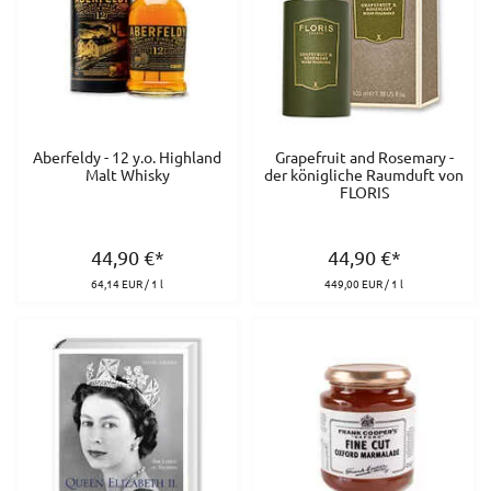
Aberfeldy - 12 y.o. Highland
Grapefruit and Rosemary -
Malt Whisky
der königliche Raumduft von
FLORIS
44,90
€
*
44,90
€
*
64,14 EUR / 1 l
449,00 EUR / 1 l