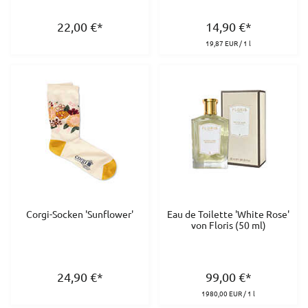
22,00
€
*
14,90
€
*
19,87 EUR / 1 l
Corgi-Socken 'Sunflower'
Eau de Toilette 'White Rose'
von Floris (50 ml)
24,90
€
*
99,00
€
*
1980,00 EUR / 1 l