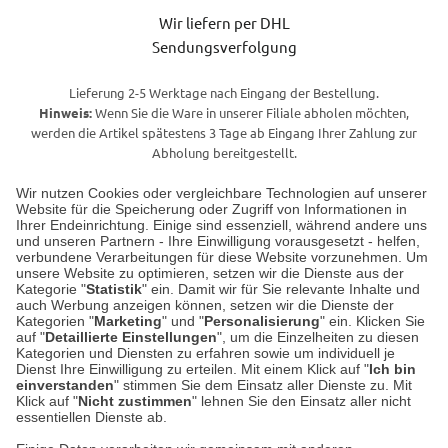
Wir liefern per DHL
Sendungsverfolgung
Lieferung 2-5 Werktage nach Eingang der Bestellung.
Hinweis:
Wenn Sie die Ware in unserer Filiale abholen möchten,
werden die Artikel spätestens 3 Tage ab Eingang Ihrer Zahlung zur
Abholung bereitgestellt.
Wir nutzen Cookies oder vergleichbare Technologien auf unserer
Website für die Speicherung oder Zugriff von Informationen in
Unser Geschäft in Meckenheim
Ihrer Endeinrichtung. Einige sind essenziell, während andere uns
und unseren Partnern - Ihre Einwilligung vorausgesetzt - helfen,
verbundene Verarbeitungen für diese Website vorzunehmen. Um
Auf dem Steinbüchel 6
unsere Website zu optimieren, setzen wir die Dienste aus der
53340 Meckenheim
Kategorie "
Statistik
" ein. Damit wir für Sie relevante Inhalte und
auch Werbung anzeigen können, setzen wir die Dienste der
Kategorien "
Marketing
" und "
Personalisierung
" ein. Klicken Sie
Montag bis Samstag 9:00 Uhr bis 18:00 Uhr
auf "
Detaillierte Einstellungen
", um die Einzelheiten zu diesen
Kategorien und Diensten zu erfahren sowie um individuell je
weitere Information
Dienst Ihre Einwilligung zu erteilen. Mit einem Klick auf "
Ich bin
einverstanden
" stimmen Sie dem Einsatz aller Dienste zu. Mit
Klick auf "
Nicht zustimmen
" lehnen Sie den Einsatz aller nicht
essentiellen Dienste ab.
Hier finden Sie uns im Netz