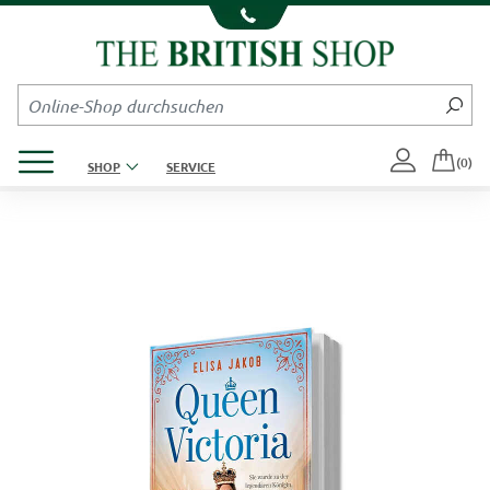
Kompletten Head der Seite überspringen
Produktmenü öffnen
(0)
SHOP
SERVICE