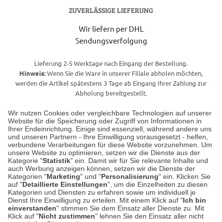
ZUVERLÄSSIGE LIEFERUNG
Wir liefern per DHL
Sendungsverfolgung
Lieferung 2-5 Werktage nach Eingang der Bestellung.
Hinweis:
Wenn Sie die Ware in unserer Filiale abholen möchten,
werden die Artikel spätestens 3 Tage ab Eingang Ihrer Zahlung zur
Abholung bereitgestellt.
Wir nutzen Cookies oder vergleichbare Technologien auf unserer
Website für die Speicherung oder Zugriff von Informationen in
Unser Geschäft in Meckenheim
Ihrer Endeinrichtung. Einige sind essenziell, während andere uns
und unseren Partnern - Ihre Einwilligung vorausgesetzt - helfen,
verbundene Verarbeitungen für diese Website vorzunehmen. Um
Auf dem Steinbüchel 6
unsere Website zu optimieren, setzen wir die Dienste aus der
53340 Meckenheim
Kategorie "
Statistik
" ein. Damit wir für Sie relevante Inhalte und
auch Werbung anzeigen können, setzen wir die Dienste der
Kategorien "
Marketing
" und "
Personalisierung
" ein. Klicken Sie
Montag bis Samstag 9:00 Uhr bis 18:00 Uhr
auf "
Detaillierte Einstellungen
", um die Einzelheiten zu diesen
Kategorien und Diensten zu erfahren sowie um individuell je
weitere Information
Dienst Ihre Einwilligung zu erteilen. Mit einem Klick auf "
Ich bin
einverstanden
" stimmen Sie dem Einsatz aller Dienste zu. Mit
Klick auf "
Nicht zustimmen
" lehnen Sie den Einsatz aller nicht