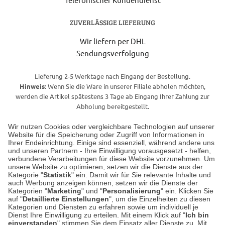
ZUVERLÄSSIGE LIEFERUNG
Wir liefern per DHL
Sendungsverfolgung
Lieferung 2-5 Werktage nach Eingang der Bestellung.
Hinweis:
Wenn Sie die Ware in unserer Filiale abholen möchten,
werden die Artikel spätestens 3 Tage ab Eingang Ihrer Zahlung zur
Abholung bereitgestellt.
Wir nutzen Cookies oder vergleichbare Technologien auf unserer
Website für die Speicherung oder Zugriff von Informationen in
Unser Geschäft in Meckenheim
Ihrer Endeinrichtung. Einige sind essenziell, während andere uns
und unseren Partnern - Ihre Einwilligung vorausgesetzt - helfen,
verbundene Verarbeitungen für diese Website vorzunehmen. Um
Auf dem Steinbüchel 6
unsere Website zu optimieren, setzen wir die Dienste aus der
53340 Meckenheim
Kategorie "
Statistik
" ein. Damit wir für Sie relevante Inhalte und
auch Werbung anzeigen können, setzen wir die Dienste der
Kategorien "
Marketing
" und "
Personalisierung
" ein. Klicken Sie
Montag bis Samstag 9:00 Uhr bis 18:00 Uhr
auf "
Detaillierte Einstellungen
", um die Einzelheiten zu diesen
Kategorien und Diensten zu erfahren sowie um individuell je
weitere Information
Dienst Ihre Einwilligung zu erteilen. Mit einem Klick auf "
Ich bin
einverstanden
" stimmen Sie dem Einsatz aller Dienste zu. Mit