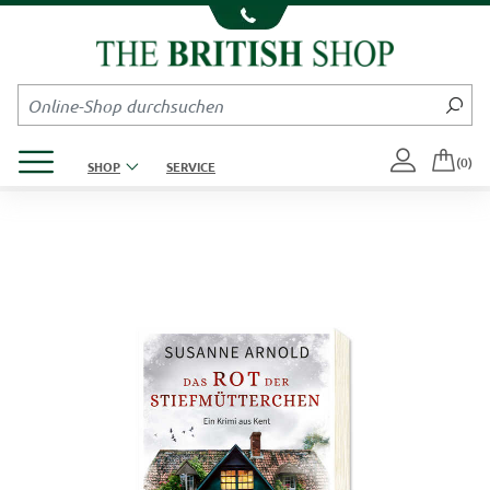
Kompletten Head der Seite überspringen
Produktmenü öffnen
(0)
SHOP
SERVICE