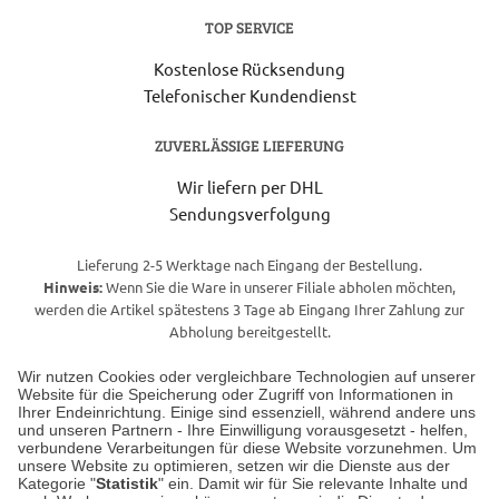
TOP SERVICE
Kostenlose Rücksendung
Telefonischer Kundendienst
ZUVERLÄSSIGE LIEFERUNG
Wir liefern per DHL
Sendungsverfolgung
Lieferung 2-5 Werktage nach Eingang der Bestellung.
Hinweis:
Wenn Sie die Ware in unserer Filiale abholen möchten,
werden die Artikel spätestens 3 Tage ab Eingang Ihrer Zahlung zur
Abholung bereitgestellt.
Wir nutzen Cookies oder vergleichbare Technologien auf unserer
Website für die Speicherung oder Zugriff von Informationen in
Unser Geschäft in Meckenheim
Ihrer Endeinrichtung. Einige sind essenziell, während andere uns
und unseren Partnern - Ihre Einwilligung vorausgesetzt - helfen,
verbundene Verarbeitungen für diese Website vorzunehmen. Um
Auf dem Steinbüchel 6
unsere Website zu optimieren, setzen wir die Dienste aus der
53340 Meckenheim
Kategorie "
Statistik
" ein. Damit wir für Sie relevante Inhalte und