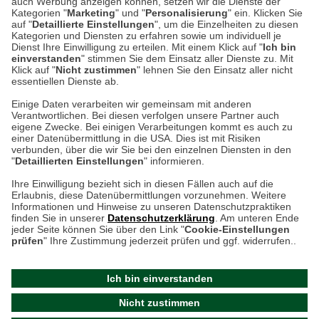
auch Werbung anzeigen können, setzen wir die Dienste der
Kategorien "
Marketing
" und "
Personalisierung
" ein. Klicken Sie
Montag bis Samstag 9:00 Uhr bis 18:00 Uhr
auf "
Detaillierte Einstellungen
", um die Einzelheiten zu diesen
Kategorien und Diensten zu erfahren sowie um individuell je
weitere Information
Dienst Ihre Einwilligung zu erteilen. Mit einem Klick auf "
Ich bin
einverstanden
" stimmen Sie dem Einsatz aller Dienste zu. Mit
Klick auf "
Nicht zustimmen
" lehnen Sie den Einsatz aller nicht
essentiellen Dienste ab.
Hier finden Sie uns im Netz
Einige Daten verarbeiten wir gemeinsam mit anderen
Verantwortlichen. Bei diesen verfolgen unsere Partner auch
eigene Zwecke. Bei einigen Verarbeitungen kommt es auch zu
einer Datenübermittlung in die USA. Dies ist mit Risiken
verbunden, über die wir Sie bei den einzelnen Diensten in den
Cookie-Einstellungen in Ihrem Browser
"
Detaillierten Einstellungen
" informieren.
AGB
Rücksendung von Waren
Datenschutz
Impressum
Ihre Einwilligung bezieht sich in diesen Fällen auch auf die
Kontakt
Umwelt und Entsorgung
Erlaubnis, diese Datenübermittlungen vorzunehmen. Weitere
ACHTUNG!
Informationen und Hinweise zu unseren Datenschutzpraktiken
Zur Echtheit von Bewertungen
Hinweisgeber-Schutzgesetz
finden Sie in unserer
Datenschutzerklärung
. Am unteren Ende
Ihr Browser speichert aktuell keine Cookies!
Barrierefreiheit unserer Website
jeder Seite können Sie über den Link "
Cookie-Einstellungen
Leider können Sie in diesem Fall unseren Online-Shop
prüfen
" Ihre Zustimmung jederzeit prüfen und ggf. widerrufen..
Letzte Aktualisierung des Shops
nur eingeschränkt nutzen.
am 06.08.2026 um 12:17
Ich bin einverstanden
Bitte stellen Sie sicher, dass Ihr Browser unsere funktionalen
©
2024 THE BRITISH SHOP
Nicht zustimmen
Cookies für die Dauer Ihres Besuchs auf unserer Website
Versandhandel GmbH & Co. KG