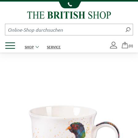
Kompletten Head der Seite überspringen
Produktmenü öffnen
(0)
SHOP
SERVICE