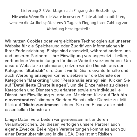
Lieferung 2-5 Werktage nach Eingang der Bestellung.
Hinweis:
Wenn Sie die Ware in unserer Filiale abholen möchten,
werden die Artikel spätestens 3 Tage ab Eingang Ihrer Zahlung zur
Abholung bereitgestellt.
Wir nutzen Cookies oder vergleichbare Technologien auf unserer
Website für die Speicherung oder Zugriff von Informationen in
Unser Geschäft in Meckenheim
Ihrer Endeinrichtung. Einige sind essenziell, während andere uns
und unseren Partnern - Ihre Einwilligung vorausgesetzt - helfen,
verbundene Verarbeitungen für diese Website vorzunehmen. Um
Auf dem Steinbüchel 6
unsere Website zu optimieren, setzen wir die Dienste aus der
53340 Meckenheim
Kategorie "
Statistik
" ein. Damit wir für Sie relevante Inhalte und
auch Werbung anzeigen können, setzen wir die Dienste der
Kategorien "
Marketing
" und "
Personalisierung
" ein. Klicken Sie
Montag bis Samstag 9:00 Uhr bis 18:00 Uhr
auf "
Detaillierte Einstellungen
", um die Einzelheiten zu diesen
Kategorien und Diensten zu erfahren sowie um individuell je
weitere Information
Dienst Ihre Einwilligung zu erteilen. Mit einem Klick auf "
Ich bin
einverstanden
" stimmen Sie dem Einsatz aller Dienste zu. Mit
Klick auf "
Nicht zustimmen
" lehnen Sie den Einsatz aller nicht
essentiellen Dienste ab.
Hier finden Sie uns im Netz
Einige Daten verarbeiten wir gemeinsam mit anderen
Verantwortlichen. Bei diesen verfolgen unsere Partner auch
eigene Zwecke. Bei einigen Verarbeitungen kommt es auch zu
einer Datenübermittlung in die USA. Dies ist mit Risiken