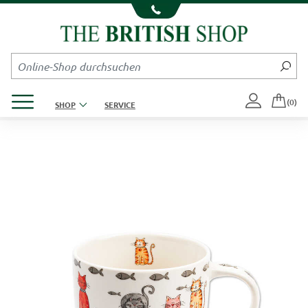
Kompletten Head der Seite überspringen
Produktmenü öffnen
(0)
SHOP
SERVICE