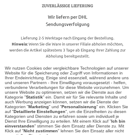
ZUVERLÄSSIGE LIEFERUNG
Wir liefern per DHL
Sendungsverfolgung
Lieferung 2-5 Werktage nach Eingang der Bestellung.
Hinweis:
Wenn Sie die Ware in unserer Filiale abholen möchten,
werden die Artikel spätestens 3 Tage ab Eingang Ihrer Zahlung zur
Abholung bereitgestellt.
Wir nutzen Cookies oder vergleichbare Technologien auf unserer
Website für die Speicherung oder Zugriff von Informationen in
Unser Geschäft in Meckenheim
Ihrer Endeinrichtung. Einige sind essenziell, während andere uns
und unseren Partnern - Ihre Einwilligung vorausgesetzt - helfen,
verbundene Verarbeitungen für diese Website vorzunehmen. Um
Auf dem Steinbüchel 6
unsere Website zu optimieren, setzen wir die Dienste aus der
53340 Meckenheim
Kategorie "
Statistik
" ein. Damit wir für Sie relevante Inhalte und
auch Werbung anzeigen können, setzen wir die Dienste der
Kategorien "
Marketing
" und "
Personalisierung
" ein. Klicken Sie
Montag bis Samstag 9:00 Uhr bis 18:00 Uhr
auf "
Detaillierte Einstellungen
", um die Einzelheiten zu diesen
Kategorien und Diensten zu erfahren sowie um individuell je
weitere Information
Dienst Ihre Einwilligung zu erteilen. Mit einem Klick auf "
Ich bin
einverstanden
" stimmen Sie dem Einsatz aller Dienste zu. Mit
Klick auf "
Nicht zustimmen
" lehnen Sie den Einsatz aller nicht