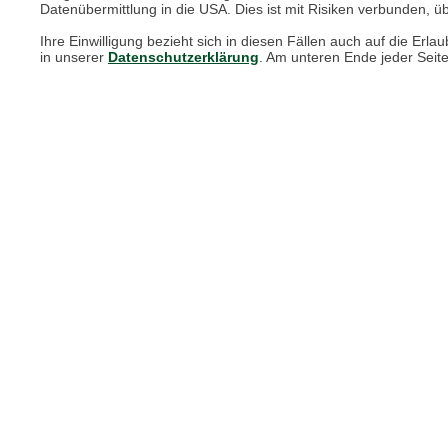
Datenübermittlung in die USA. Dies ist mit Risiken verbunden, üb
Print-Magazin
Ihre Einwilligung bezieht sich in diesen Fällen auch auf die E
Blätterkatalog
in unserer
Datenschutzerklärung
. Am unteren Ende jeder Seit
Barbour Spezialseite
Häufige Fragen
Stellenangebote
Nachhaltigkeit bei THE BRITISH SHOP