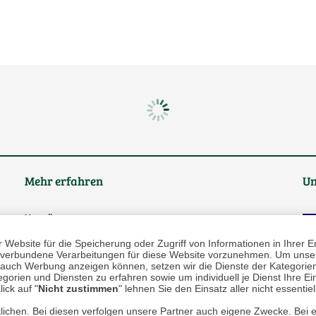
Mehr erfahren
Un
Über uns
Website für die Speicherung oder Zugriff von Informationen in Ihrer E
AGB
n, verbundene Verarbeitungen für diese Website vorzunehmen. Um unser
nd auch Werbung anzeigen können, setzen wir die Dienste der Kategorien
Datenschutz
gorien und Diensten zu erfahren sowie um individuell je Dienst Ihre Einw
ick auf "
Nicht zustimmen
" lehnen Sie den Einsatz aller nicht essentie
Impressum
lichen. Bei diesen verfolgen unsere Partner auch eigene Zwecke. Bei 
* P