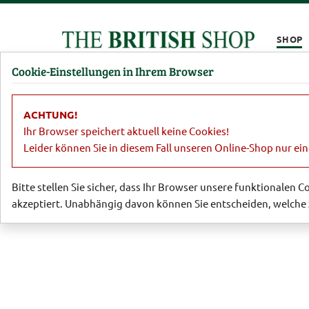
Kompletten Head der Seite überspringen
SHOP
Cookie-Einstellungen in Ihrem Browser
Damen
Herren
Barbour
Parfümerie
Lifestyl
ACHTUNG!
Lifestyle
Wohnaccessoires
Windli
Ihr Browser speichert aktuell keine Cookies!
Leider können Sie in diesem Fall unseren Online-Shop nur ei
Bitte stellen Sie sicher, dass Ihr Browser unsere funktionalen 
akzeptiert. Unabhängig davon können Sie entscheiden, welche 