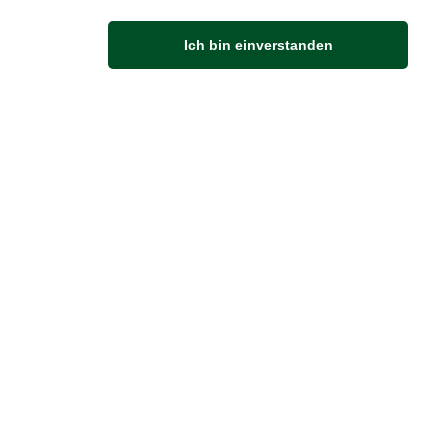
Anfahrt
Ich bin einverstanden
Von der Autobahn 565 die Abfahrt Merl nehmen.
Richtung Meckenheim abbiegen.
An der nächsten Kreuzung rechts abbiegen.
ZUVERLÄSSIGE LIEFERUNG
Wir liefern per DHL
Sendungsverfolgung
er Zahlung zur Abholung bereitgestellt.