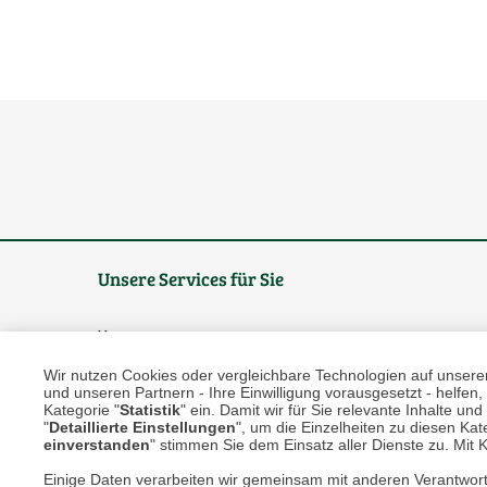
Unsere Services für Sie
Online Magazin
Wir nutzen Cookies oder vergleichbare Technologien auf unserer 
Newsletter-Archiv
und unseren Partnern - Ihre Einwilligung vorausgesetzt - helfe
Kategorie "
Statistik
" ein. Damit wir für Sie relevante Inhalte u
Größenberater
"
Detaillierte Einstellungen
", um die Einzelheiten zu diesen Kate
einverstanden
" stimmen Sie dem Einsatz aller Dienste zu. Mit Kl
Blog "Die feine englische Art"
Einige Daten verarbeiten wir gemeinsam mit anderen Verantwort