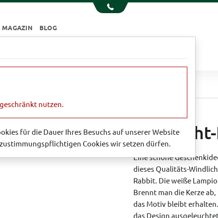
MAGAZIN
BLOG
e
Essen & Trinken
Garten
Sale
cht-Kerze 'Edward Rabbit'
ngeschränkt nutzen.
Windlicht-
Cookies für die Dauer Ihres Besuchs auf unserer Website
zustimmungspflichtigen Cookies wir setzen dürfen.
Eine schöne Geschenkidee
dieses Qualitäts-Windlic
Rabbit. Die weiße Lampion
Brennt man die Kerze ab,
das Motiv bleibt erhalten
das Design ausgeleuchtet