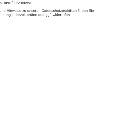
llungen
" informieren.
er finden Sie uns im Netz
n und Hinweise zu unseren Datenschutzpraktiken finden Sie
immung jederzeit prüfen und ggf. widerrufen..
Vertrag widerrufen
M