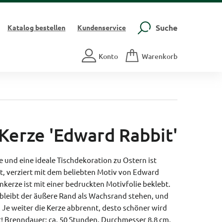
Suche
Katalog
bestellen
Kundenservice
Konto
Warenkorb
Kerze 'Edward Rabbit'
 und eine ideale Tischdekoration zu Ostern ist
ht, verziert mit dem beliebten Motiv von Edward
kerze ist mit einer bedruckten Motivfolie beklebt.
 bleibt der äußere Rand als Wachsrand stehen, und
. Je weiter die Kerze abbrennt, desto schöner wird
! Brenndauer: ca. 50 Stunden.
Durchmesser 8,8 cm,