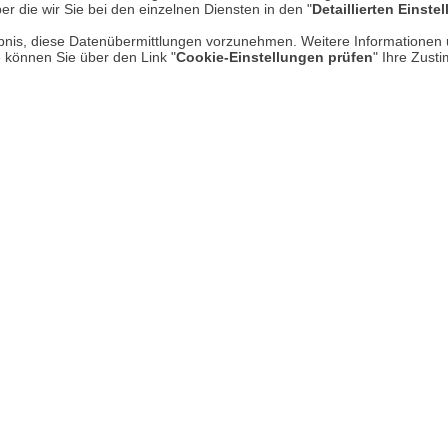
er die wir Sie bei den einzelnen Diensten in den "
Detaillierten Einste
Kontakt
Hi
rlaubnis, diese Datenübermittlungen vorzunehmen. Weitere Informatione
Rücksendung von Waren
e können Sie über den Link "
Cookie-Einstellungen prüfen
" Ihre Zust
Umwelt und Entsorgung
Zur Echtheit von Bewertungen
Hinweisgeber-Schutzgesetz
Barrierefreiheit unserer Website
Gesetzliche Gewährleistung
UNSER LADEN IN MECKENHEI