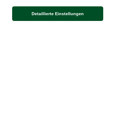
Adresse
Detaillierte Einstellungen
Auf dem Steinbüchel 6
53340 Meckenheim
DIE FEINE ENGLISCHE ART
30 Jahre britische Lebensart
Exklusives Sortiment
Hinweis:
Wenn Sie die Ware in unserer 