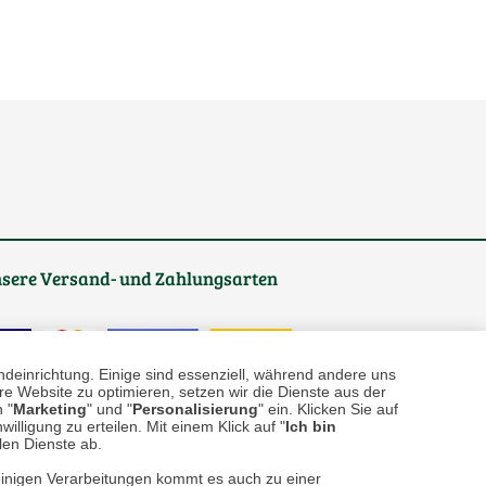
sere
Versand- und Zahlungsarten
ndeinrichtung. Einige sind essenziell, während andere uns
e Website zu optimieren, setzen wir die Dienste aus der
 "
Marketing
" und "
Personalisierung
" ein. Klicken Sie auf
illigung zu erteilen. Mit einem Klick auf "
Ich bin
llen Dienste ab.
einigen Verarbeitungen kommt es auch zu einer
reise inkl. ges. MwSt. / zzgl.
Versandkosten