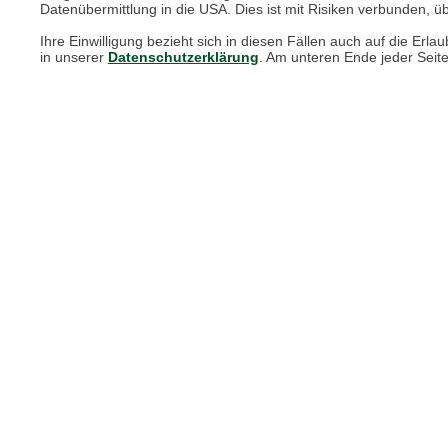
Datenübermittlung in die USA. Dies ist mit Risiken verbunden, üb
Print-Magazin
Ihre Einwilligung bezieht sich in diesen Fällen auch auf die E
Blätterkatalog
in unserer
Datenschutzerklärung
. Am unteren Ende jeder Seit
Barbour Spezialseite
Häufige Fragen
Stellenangebote
Nachhaltigkeit bei THE BRITISH SHOP