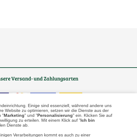
sere
Versand- und Zahlungsarten
ndeinrichtung. Einige sind essenziell, während andere uns
e Website zu optimieren, setzen wir die Dienste aus der
 "
Marketing
" und "
Personalisierung
" ein. Klicken Sie auf
illigung zu erteilen. Mit einem Klick auf "
Ich bin
llen Dienste ab.
einigen Verarbeitungen kommt es auch zu einer
reise inkl. ges. MwSt. / zzgl.
Versandkosten