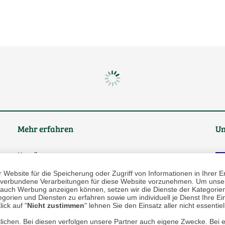
Mehr erfahren
Un
Über uns
Website für die Speicherung oder Zugriff von Informationen in Ihrer E
AGB
n, verbundene Verarbeitungen für diese Website vorzunehmen. Um unser
nd auch Werbung anzeigen können, setzen wir die Dienste der Kategorien
Datenschutz
gorien und Diensten zu erfahren sowie um individuell je Dienst Ihre Einw
ick auf "
Nicht zustimmen
" lehnen Sie den Einsatz aller nicht essentie
Impressum
lichen. Bei diesen verfolgen unsere Partner auch eigene Zwecke. Bei 
* P