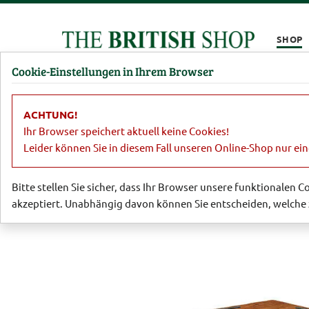
Kompletten Head der Seite überspringen
SHOP
Cookie-Einstellungen in Ihrem Browser
Damen
Herren
Barbour
Parfümerie
Lifestyl
ACHTUNG!
Lifestyle
Wohnaccessoires
Hocker/
Ihr Browser speichert aktuell keine Cookies!
Leider können Sie in diesem Fall unseren Online-Shop nur ei
Bitte stellen Sie sicher, dass Ihr Browser unsere funktionalen 
akzeptiert. Unabhängig davon können Sie entscheiden, welche 