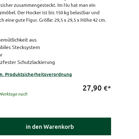
 sicher zusammengesteckt. Im Nu hat man ein
tzmöbel. Der Hocker ist bis 150 kg belastbar und
ch eine gute Figur.
Größe: 29,5 x 29,5 x Höhe 42 cm.
Gemütlichkeit aus
abiles Stecksystem
ar
tzfester Schutzlackierung
m. Produktsicherheitsverordnung
27,90
€*
5 Werktage nach
in den Warenkorb