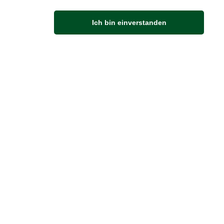
Anfahrt
Ich bin einverstanden
Von der Autobahn 565 die Abfahrt Merl nehmen.
Richtung Meckenheim abbiegen.
An der nächsten Kreuzung rechts abbiegen.
ZUVERLÄSSIGE LIEFERUNG
Wir liefern per DHL
Sendungsverfolgung
er Zahlung zur Abholung bereitgestellt.