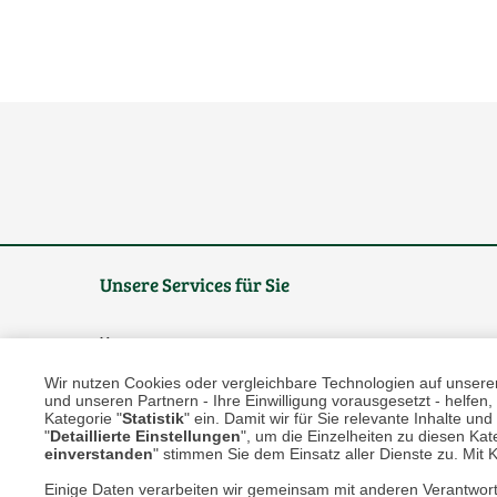
Unsere Services für Sie
Online Magazin
Wir nutzen Cookies oder vergleichbare Technologien auf unserer 
Newsletter-Archiv
und unseren Partnern - Ihre Einwilligung vorausgesetzt - helfe
Kategorie "
Statistik
" ein. Damit wir für Sie relevante Inhalte u
Größenberater
"
Detaillierte Einstellungen
", um die Einzelheiten zu diesen Kate
einverstanden
" stimmen Sie dem Einsatz aller Dienste zu. Mit Kl
Blog "Die feine englische Art"
Einige Daten verarbeiten wir gemeinsam mit anderen Verantwort