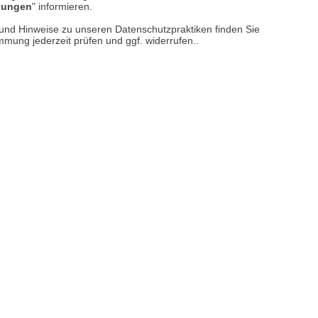
llungen
" informieren.
er finden Sie uns im Netz
n und Hinweise zu unseren Datenschutzpraktiken finden Sie
immung jederzeit prüfen und ggf. widerrufen..
Vertrag widerrufen
M