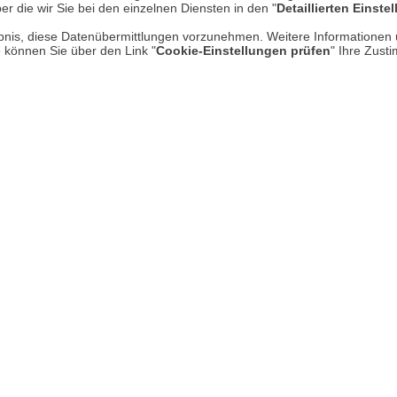
er die wir Sie bei den einzelnen Diensten in den "
Detaillierten Einste
Kontakt
Hi
rlaubnis, diese Datenübermittlungen vorzunehmen. Weitere Informatione
Rücksendung von Waren
e können Sie über den Link "
Cookie-Einstellungen prüfen
" Ihre Zust
Umwelt und Entsorgung
Zur Echtheit von Bewertungen
Hinweisgeber-Schutzgesetz
Barrierefreiheit unserer Website
Gesetzliche Gewährleistung
UNSER LADEN IN MECKENHEI