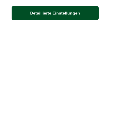
Adresse
Detaillierte Einstellungen
Auf dem Steinbüchel 6
53340 Meckenheim
DIE FEINE ENGLISCHE ART
30 Jahre britische Lebensart
Exklusives Sortiment
Hinweis:
Wenn Sie die Ware in unserer 