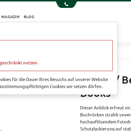
MAGAZIN
BLOG
e
Essen & Trinken
Garten
Sale
 Beistelltisch 'Antique Books'
ngeschränkt nutzen.
Hocker/ Be
Cookies für die Dauer Ihres Besuchs auf unserer Website
zustimmungspflichtigen Cookies wir setzen dürfen.
Books'
Dieser Anblick erfreut ni
Buchrücken strahlt unver
hochauflösendem Fotodruc
Schutzlackierung auf stab