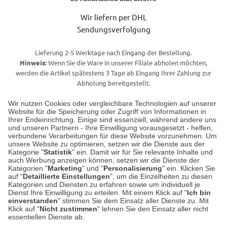
Wir liefern per DHL
Sendungsverfolgung
Lieferung 2-5 Werktage nach Eingang der Bestellung.
Hinweis:
Wenn Sie die Ware in unserer Filiale abholen möchten,
werden die Artikel spätestens 3 Tage ab Eingang Ihrer Zahlung zur
Abholung bereitgestellt.
Wir nutzen Cookies oder vergleichbare Technologien auf unserer
Website für die Speicherung oder Zugriff von Informationen in
Unser Geschäft in Meckenheim
Ihrer Endeinrichtung. Einige sind essenziell, während andere uns
und unseren Partnern - Ihre Einwilligung vorausgesetzt - helfen,
verbundene Verarbeitungen für diese Website vorzunehmen. Um
Auf dem Steinbüchel 6
unsere Website zu optimieren, setzen wir die Dienste aus der
53340 Meckenheim
Kategorie "
Statistik
" ein. Damit wir für Sie relevante Inhalte und
auch Werbung anzeigen können, setzen wir die Dienste der
Kategorien "
Marketing
" und "
Personalisierung
" ein. Klicken Sie
Montag bis Samstag 9:00 Uhr bis 18:00 Uhr
auf "
Detaillierte Einstellungen
", um die Einzelheiten zu diesen
Kategorien und Diensten zu erfahren sowie um individuell je
weitere Information
Dienst Ihre Einwilligung zu erteilen. Mit einem Klick auf "
Ich bin
einverstanden
" stimmen Sie dem Einsatz aller Dienste zu. Mit
Klick auf "
Nicht zustimmen
" lehnen Sie den Einsatz aller nicht
essentiellen Dienste ab.
Hier finden Sie uns im Netz