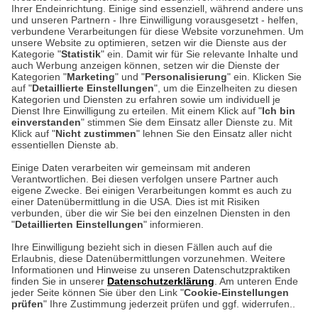
Unser Geschäft in Meckenheim
Ihrer Endeinrichtung. Einige sind essenziell, während andere uns
und unseren Partnern - Ihre Einwilligung vorausgesetzt - helfen,
verbundene Verarbeitungen für diese Website vorzunehmen. Um
Auf dem Steinbüchel 6
unsere Website zu optimieren, setzen wir die Dienste aus der
53340 Meckenheim
Kategorie "
Statistik
" ein. Damit wir für Sie relevante Inhalte und
auch Werbung anzeigen können, setzen wir die Dienste der
Kategorien "
Marketing
" und "
Personalisierung
" ein. Klicken Sie
Montag bis Samstag 9:00 Uhr bis 18:00 Uhr
auf "
Detaillierte Einstellungen
", um die Einzelheiten zu diesen
Kategorien und Diensten zu erfahren sowie um individuell je
weitere Information
Dienst Ihre Einwilligung zu erteilen. Mit einem Klick auf "
Ich bin
einverstanden
" stimmen Sie dem Einsatz aller Dienste zu. Mit
Klick auf "
Nicht zustimmen
" lehnen Sie den Einsatz aller nicht
essentiellen Dienste ab.
Hier finden Sie uns im Netz
Einige Daten verarbeiten wir gemeinsam mit anderen
Verantwortlichen. Bei diesen verfolgen unsere Partner auch
eigene Zwecke. Bei einigen Verarbeitungen kommt es auch zu
einer Datenübermittlung in die USA. Dies ist mit Risiken
verbunden, über die wir Sie bei den einzelnen Diensten in den
Cookie-Einstellungen in Ihrem Browser
"
Detaillierten Einstellungen
" informieren.
AGB
Rücksendung von Waren
Datenschutz
Impressum
Ihre Einwilligung bezieht sich in diesen Fällen auch auf die
Kontakt
Umwelt und Entsorgung
Erlaubnis, diese Datenübermittlungen vorzunehmen. Weitere
ACHTUNG!
Informationen und Hinweise zu unseren Datenschutzpraktiken
Zur Echtheit von Bewertungen
Hinweisgeber-Schutzgesetz
finden Sie in unserer
Datenschutzerklärung
. Am unteren Ende
Ihr Browser speichert aktuell keine Cookies!
Barrierefreiheit unserer Website
jeder Seite können Sie über den Link "
Cookie-Einstellungen
Leider können Sie in diesem Fall unseren Online-Shop
prüfen
" Ihre Zustimmung jederzeit prüfen und ggf. widerrufen..
Letzte Aktualisierung des Shops