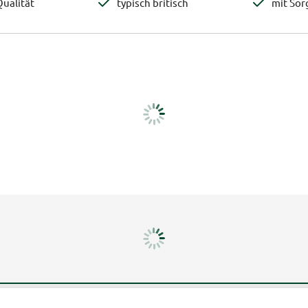
ualität
typisch britisch
mit Sor
Mehr erfahren
Un