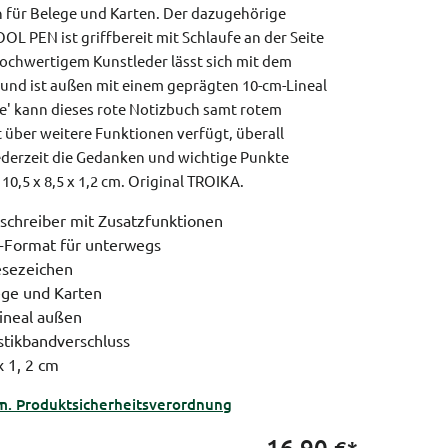
ch für Belege und Karten. Der dazugehörige
OL PEN ist griffbereit mit Schlaufe an der Seite
hochwertigem Kunstleder lässt sich mit dem
 und ist außen mit einem geprägten 10-cm-Lineal
e' kann dieses rote Notizbuch samt rotem
t über weitere Funktionen verfügt, überall
derzeit die Gedanken und wichtige Punkte
0,5 x 8,5 x 1,2 cm.
Original TROIKA.
schreiber mit Zusatzfunktionen
-Format für unterwegs
esezeichen
ege und Karten
ineal außen
stikbandverschluss
x 1, 2 cm
m. Produktsicherheitsverordnung
16,90