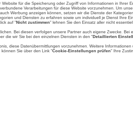
Website für die Speicherung oder Zugriff von Informationen in Ihrer E
n, verbundene Verarbeitungen für diese Website vorzunehmen. Um unser
nd auch Werbung anzeigen können, setzen wir die Dienste der Kategorien
Über uns
gorien und Diensten zu erfahren sowie um individuell je Dienst Ihre Einw
ick auf "
Nicht zustimmen
" lehnen Sie den Einsatz aller nicht essentie
AGB
lichen. Bei diesen verfolgen unsere Partner auch eigene Zwecke. Bei 
er die wir Sie bei den einzelnen Diensten in den "
Detaillierten Einste
Datenschutz
rlaubnis, diese Datenübermittlungen vorzunehmen. Weitere Informatione
Impressum
e können Sie über den Link "
Cookie-Einstellungen prüfen
" Ihre Zust
* P
Kontakt
Hi
Rücksendung von Waren
Umwelt und Entsorgung
Zur Echtheit von Bewertungen
Hinweisgeber-Schutzgesetz
Barrierefreiheit unserer Website
Gesetzliche Gewährleistung