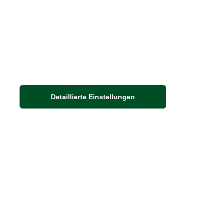
Detaillierte Einstellungen
Adresse
Auf dem Steinbüchel 6
53340 Meckenheim
DIE FEINE ENGLISCHE ART