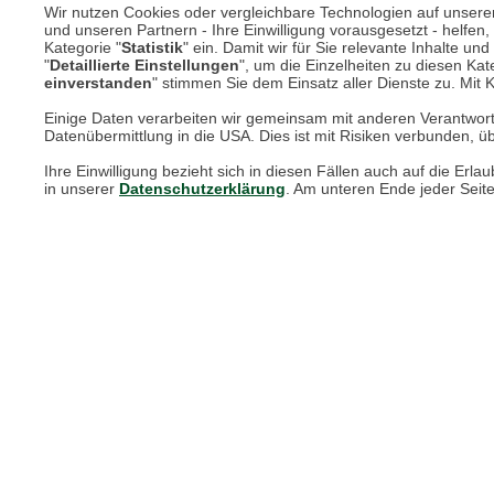
Wir nutzen Cookies oder vergleichbare Technologien auf unserer 
und unseren Partnern - Ihre Einwilligung vorausgesetzt - helfe
Kategorie "
Statistik
" ein. Damit wir für Sie relevante Inhalte u
Online Magazin
"
Detaillierte Einstellungen
", um die Einzelheiten zu diesen Kate
einverstanden
" stimmen Sie dem Einsatz aller Dienste zu. Mit Kl
Newsletter-Archiv
Einige Daten verarbeiten wir gemeinsam mit anderen Verantwort
Datenübermittlung in die USA. Dies ist mit Risiken verbunden, üb
Größenberater
Ihre Einwilligung bezieht sich in diesen Fällen auch auf die E
Blog "Die feine englische Art"
in unserer
Datenschutzerklärung
. Am unteren Ende jeder Seit
Print-Magazin
Blätterkatalog
Barbour Spezialseite
Häufige Fragen
Stellenangebote
Nachhaltigkeit bei THE BRITISH SHOP