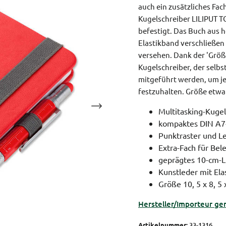
auch ein zusätzliches Fa
Kugelschreiber LILIPUT TO
befestigt. Das Buch aus 
Elastikband verschließen
versehen. Dank der 'Größ
Kugelschreiber, der selbs
mitgeführt werden, um je
festzuhalten.
Größe etwa 1
Multitasking-Kugel
kompaktes DIN A7
Punktraster und L
Extra-Fach für Bel
geprägtes 10-cm-L
Kunstleder mit Ela
Größe 10, 5 x 8, 5 
Hersteller/Importeur ge
Artikelnummer:
33-1316