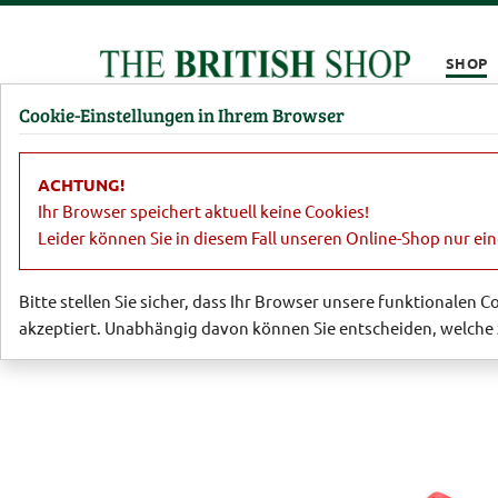
Kompletten Head der Seite überspringen
SHOP
Cookie-Einstellungen in Ihrem Browser
Damen
Herren
Barbour
Parfümerie
Lifestyl
ACHTUNG!
Lifestyle
Schreibwaren
Lilipad - 
Ihr Browser speichert aktuell keine Cookies!
Leider können Sie in diesem Fall unseren Online-Shop nur ei
Bitte stellen Sie sicher, dass Ihr Browser unsere funktionalen 
akzeptiert. Unabhängig davon können Sie entscheiden, welche 