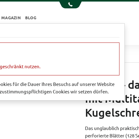
MAGAZIN
BLOG
e
Essen & Trinken
Garten
Sale
das kleine Notizbuch mit Multitasking-Kugelschreiber
ngeschränkt nutzen.
Lilipad - 
Cookies für die Dauer Ihres Besuchs auf unserer Website
zustimmungspflichtigen Cookies wir setzen dürfen.
mit Multit
Kugelschr
Das unglaublich praktisc
perforierte Blätter (128 