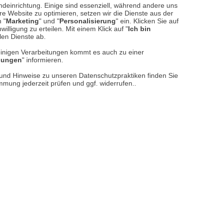
ndeinrichtung. Einige sind essenziell, während andere uns
e Website zu optimieren, setzen wir die Dienste aus der
 "
Marketing
" und "
Personalisierung
" ein. Klicken Sie auf
illigung zu erteilen. Mit einem Klick auf "
Ich bin
llen Dienste ab.
einigen Verarbeitungen kommt es auch zu einer
llungen
" informieren.
n und Hinweise zu unseren Datenschutzpraktiken finden Sie
immung jederzeit prüfen und ggf. widerrufen..
reise inkl. ges. MwSt. / zzgl.
Versandkosten
er finden Sie uns im Netz
Vertrag widerrufen