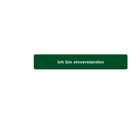
M
Ich bin einverstanden
Anfahrt
Von der Autobahn 565 die Abfahrt Merl nehmen.
Richtung Meckenheim abbiegen.
An der nächsten Kreuzung rechts abbiegen.
ZUVERLÄSSIGE LIEFERUNG