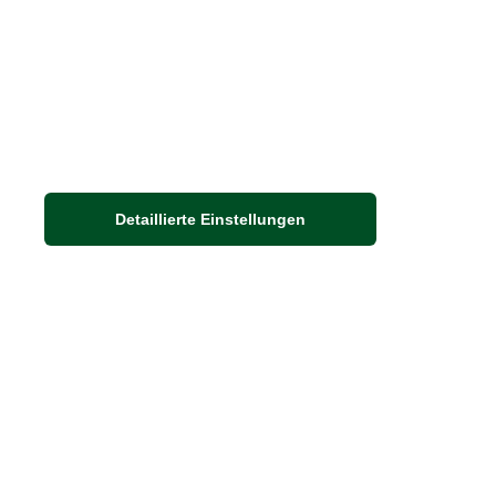
Detaillierte Einstellungen
Adresse
Auf dem Steinbüchel 6
53340 Meckenheim
DIE FEINE ENGLISCHE ART