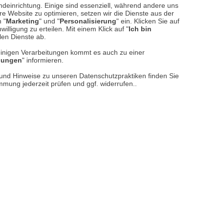
ndeinrichtung. Einige sind essenziell, während andere uns
e Website zu optimieren, setzen wir die Dienste aus der
 "
Marketing
" und "
Personalisierung
" ein. Klicken Sie auf
illigung zu erteilen. Mit einem Klick auf "
Ich bin
llen Dienste ab.
einigen Verarbeitungen kommt es auch zu einer
llungen
" informieren.
n und Hinweise zu unseren Datenschutzpraktiken finden Sie
immung jederzeit prüfen und ggf. widerrufen..
reise inkl. ges. MwSt. / zzgl.
Versandkosten
er finden Sie uns im Netz
Vertrag widerrufen