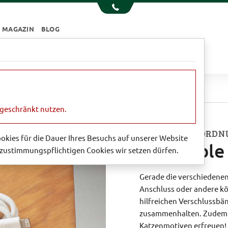
MAGAZIN
BLOG
e
Essen & Trinken
Garten
Sale
Ties'
ngeschränkt nutzen.
BRINGEN SIE ORDN
Cookies für die Dauer Ihres Besuchs auf unserer Website
'Cat Cable 
zustimmungspflichtigen Cookies wir setzen dürfen.
Gerade die verschiedenen
Anschluss oder andere kö
hilfreichen Verschlussbän
zusammenhalten. Zudem k
Katzenmotiven erfreuen! 