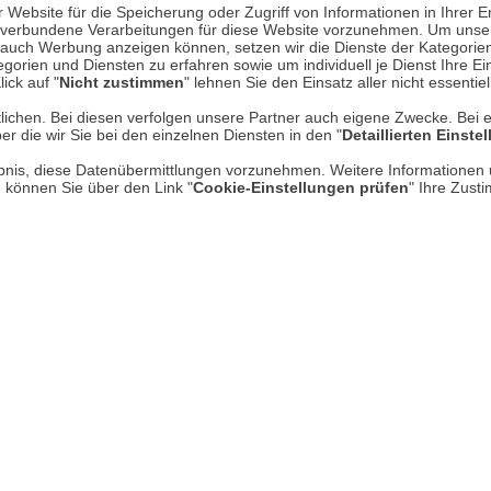
Website für die Speicherung oder Zugriff von Informationen in Ihrer E
n, verbundene Verarbeitungen für diese Website vorzunehmen. Um unser
nd auch Werbung anzeigen können, setzen wir die Dienste der Kategorien
Über uns
gorien und Diensten zu erfahren sowie um individuell je Dienst Ihre Einw
ick auf "
Nicht zustimmen
" lehnen Sie den Einsatz aller nicht essentie
AGB
lichen. Bei diesen verfolgen unsere Partner auch eigene Zwecke. Bei 
er die wir Sie bei den einzelnen Diensten in den "
Detaillierten Einste
Datenschutz
rlaubnis, diese Datenübermittlungen vorzunehmen. Weitere Informatione
Impressum
e können Sie über den Link "
Cookie-Einstellungen prüfen
" Ihre Zust
* P
Kontakt
Hi
Rücksendung von Waren
Umwelt und Entsorgung
Zur Echtheit von Bewertungen
Hinweisgeber-Schutzgesetz
Barrierefreiheit unserer Website
Gesetzliche Gewährleistung