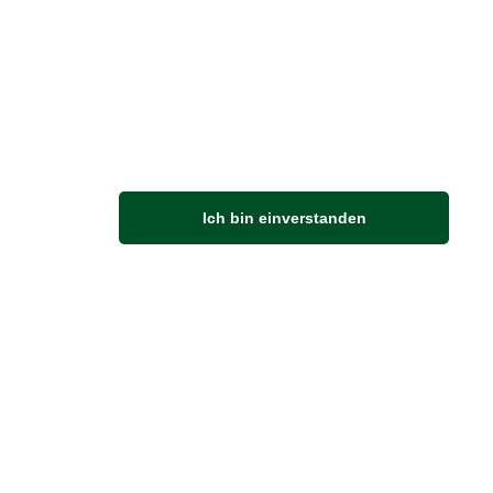
M
Ich bin einverstanden
Anfahrt
Von der Autobahn 565 die Abfahrt Merl nehmen.
Richtung Meckenheim abbiegen.
An der nächsten Kreuzung rechts abbiegen.
ZUVERLÄSSIGE LIEFERUNG