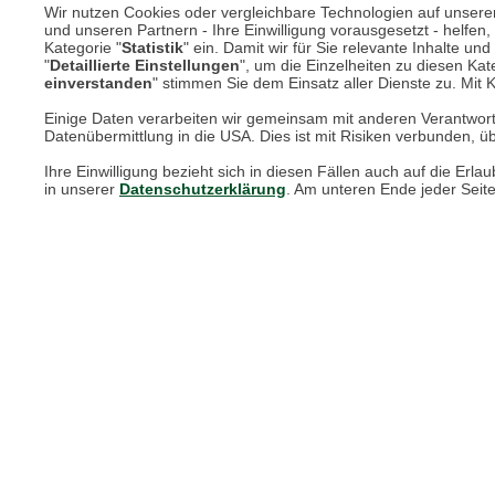
Wir nutzen Cookies oder vergleichbare Technologien auf unserer 
und unseren Partnern - Ihre Einwilligung vorausgesetzt - helfe
Kategorie "
Statistik
" ein. Damit wir für Sie relevante Inhalte u
Online Magazin
"
Detaillierte Einstellungen
", um die Einzelheiten zu diesen Kate
einverstanden
" stimmen Sie dem Einsatz aller Dienste zu. Mit Kl
Newsletter-Archiv
Einige Daten verarbeiten wir gemeinsam mit anderen Verantwort
Datenübermittlung in die USA. Dies ist mit Risiken verbunden, üb
Größenberater
Ihre Einwilligung bezieht sich in diesen Fällen auch auf die E
Blog "Die feine englische Art"
in unserer
Datenschutzerklärung
. Am unteren Ende jeder Seit
Print-Magazin
Blätterkatalog
Barbour Spezialseite
Häufige Fragen
Stellenangebote
Nachhaltigkeit bei THE BRITISH SHOP