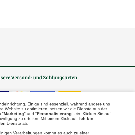
sere
Versand- und Zahlungsarten
ndeinrichtung. Einige sind essenziell, während andere uns
e Website zu optimieren, setzen wir die Dienste aus der
 "
Marketing
" und "
Personalisierung
" ein. Klicken Sie auf
illigung zu erteilen. Mit einem Klick auf "
Ich bin
llen Dienste ab.
einigen Verarbeitungen kommt es auch zu einer
reise inkl. ges. MwSt. / zzgl.
Versandkosten