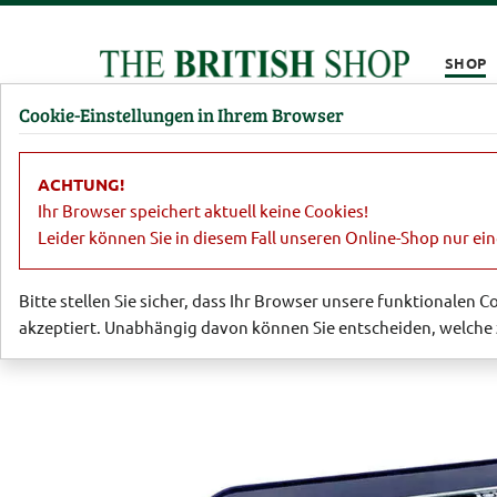
Kompletten Head der Seite überspringen
SHOP
Cookie-Einstellungen in Ihrem Browser
Damen
Herren
Barbour
Parfümerie
Lifestyl
ACHTUNG!
Lifestyle
Puzzle & Spiele
Metalbau
Ihr Browser speichert aktuell keine Cookies!
Leider können Sie in diesem Fall unseren Online-Shop nur ei
Bitte stellen Sie sicher, dass Ihr Browser unsere funktionalen 
akzeptiert. Unabhängig davon können Sie entscheiden, welche 