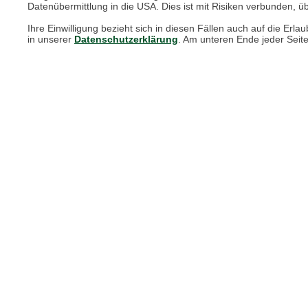
Datenübermittlung in die USA. Dies ist mit Risiken verbunden, üb
Print-Magazin
Ihre Einwilligung bezieht sich in diesen Fällen auch auf die E
Blätterkatalog
in unserer
Datenschutzerklärung
. Am unteren Ende jeder Seit
Barbour Spezialseite
Häufige Fragen
Stellenangebote
Nachhaltigkeit bei THE BRITISH SHOP