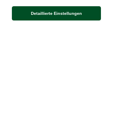
Adresse
Detaillierte Einstellungen
Auf dem Steinbüchel 6
53340 Meckenheim
DIE FEINE ENGLISCHE ART
30 Jahre britische Lebensart
Exklusives Sortiment
Hinweis:
Wenn Sie die Ware in unserer 