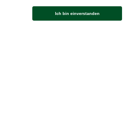
Anfahrt
Ich bin einverstanden
Von der Autobahn 565 die Abfahrt Merl nehmen.
Richtung Meckenheim abbiegen.
An der nächsten Kreuzung rechts abbiegen.
ZUVERLÄSSIGE LIEFERUNG
Wir liefern per DHL
Sendungsverfolgung
er Zahlung zur Abholung bereitgestellt.