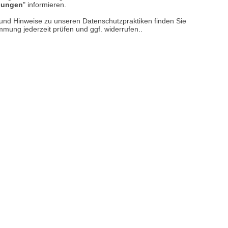
llungen
" informieren.
er finden Sie uns im Netz
n und Hinweise zu unseren Datenschutzpraktiken finden Sie
immung jederzeit prüfen und ggf. widerrufen..
Vertrag widerrufen
M