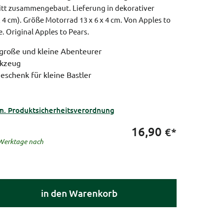
ritt zusammengebaut. Lieferung in dekorativer
x 4 cm). Größe Motorrad 13 x 6 x 4 cm. Von Apples to
e.
Original Apples to Pears.
große und kleine Abenteurer
rkzeug
eschenk für kleine Bastler
m. Produktsicherheitsverordnung
16,90
€*
5 Werktage nach
in den Warenkorb