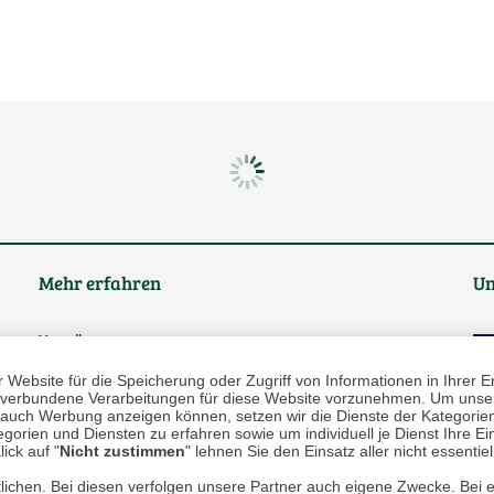
Mehr erfahren
Un
Über uns
Website für die Speicherung oder Zugriff von Informationen in Ihrer E
AGB
n, verbundene Verarbeitungen für diese Website vorzunehmen. Um unser
nd auch Werbung anzeigen können, setzen wir die Dienste der Kategorien
Datenschutz
gorien und Diensten zu erfahren sowie um individuell je Dienst Ihre Einw
ick auf "
Nicht zustimmen
" lehnen Sie den Einsatz aller nicht essentie
Impressum
lichen. Bei diesen verfolgen unsere Partner auch eigene Zwecke. Bei 
* P