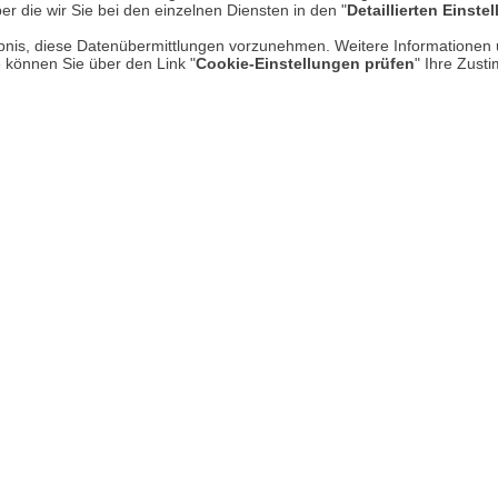
er die wir Sie bei den einzelnen Diensten in den "
Detaillierten Einste
Kontakt
Hi
rlaubnis, diese Datenübermittlungen vorzunehmen. Weitere Informatione
Rücksendung von Waren
e können Sie über den Link "
Cookie-Einstellungen prüfen
" Ihre Zust
Umwelt und Entsorgung
Zur Echtheit von Bewertungen
Hinweisgeber-Schutzgesetz
Barrierefreiheit unserer Website
Gesetzliche Gewährleistung
UNSER LADEN IN MECKENHEI