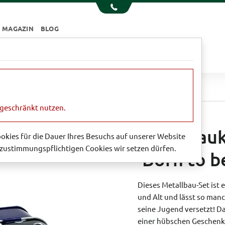
MAGAZIN
BLOG
e
Essen & Trinken
Garten
Sale
kasten Motorrad 'Born to be Wild'
ngeschränkt nutzen.
Metalbauk
Cookies für die Dauer Ihres Besuchs auf unserer Website
zustimmungspflichtigen Cookies wir setzen dürfen.
'Born to b
Dieses Metallbau-Set ist
und Alt und lässt so manc
seine Jugend versetzt! Da
einer hübschen Geschenk