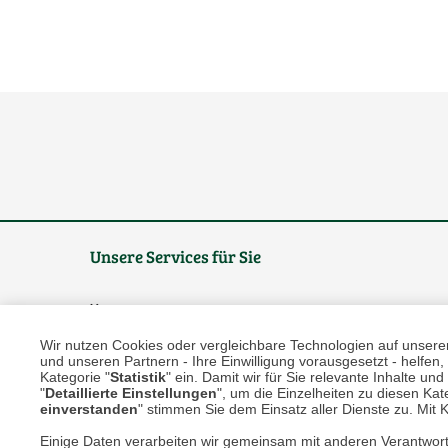
Unsere Services für Sie
Online Magazin
Wir nutzen Cookies oder vergleichbare Technologien auf unserer 
Newsletter-Archiv
und unseren Partnern - Ihre Einwilligung vorausgesetzt - helfe
Kategorie "
Statistik
" ein. Damit wir für Sie relevante Inhalte u
Größenberater
"
Detaillierte Einstellungen
", um die Einzelheiten zu diesen Kate
einverstanden
" stimmen Sie dem Einsatz aller Dienste zu. Mit Kl
Blog "Die feine englische Art"
Einige Daten verarbeiten wir gemeinsam mit anderen Verantwort