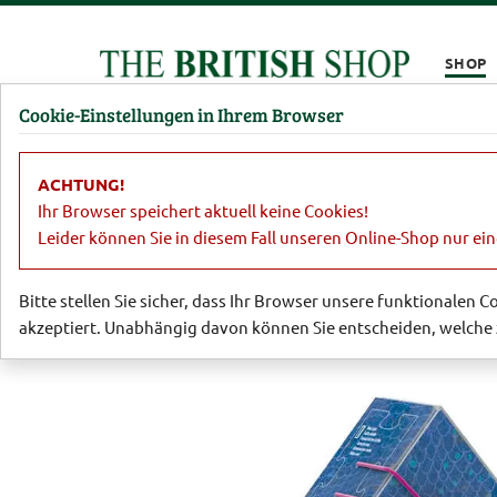
Kompletten Head der Seite überspringen
SHOP
Cookie-Einstellungen in Ihrem Browser
Damen
Herren
Barbour
Parfümerie
Lifestyl
ACHTUNG!
Lifestyle
Puzzle & Spiele
Doppels
Ihr Browser speichert aktuell keine Cookies!
Leider können Sie in diesem Fall unseren Online-Shop nur ei
Bitte stellen Sie sicher, dass Ihr Browser unsere funktionalen 
akzeptiert. Unabhängig davon können Sie entscheiden, welche 