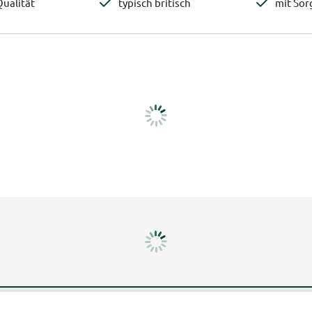
ualität
typisch britisch
mit Sor
Mehr erfahren
Un