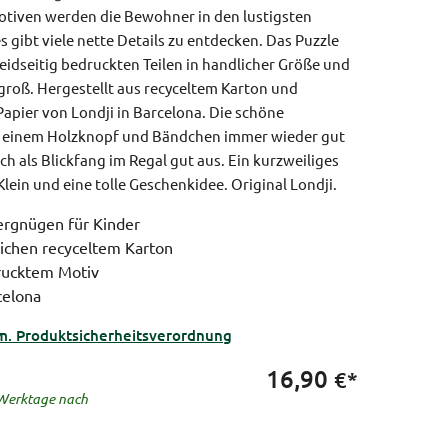
Motiven werden die Bewohner in den lustigsten
s gibt viele nette Details zu entdecken. Das Puzzle
beidseitig bedruckten Teilen in handlicher Größe und
m groß. Hergestellt aus recyceltem Karton und
apier von Londji in Barcelona. Die schöne
it einem Holzknopf und Bändchen immer wieder gut
ch als Blickfang im Regal gut aus. Ein kurzweiliges
lein und eine tolle Geschenkidee.
Original Londji.
ergnügen für Kinder
ichen recyceltem Karton
drucktem Motiv
celona
m. Produktsicherheitsverordnung
16,90
€*
5 Werktage nach