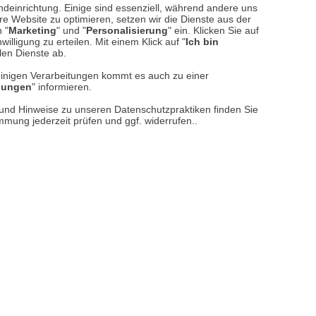
ndeinrichtung. Einige sind essenziell, während andere uns
e Website zu optimieren, setzen wir die Dienste aus der
 "
Marketing
" und "
Personalisierung
" ein. Klicken Sie auf
illigung zu erteilen. Mit einem Klick auf "
Ich bin
llen Dienste ab.
einigen Verarbeitungen kommt es auch zu einer
llungen
" informieren.
n und Hinweise zu unseren Datenschutzpraktiken finden Sie
immung jederzeit prüfen und ggf. widerrufen..
reise inkl. ges. MwSt. / zzgl.
Versandkosten
er finden Sie uns im Netz
Vertrag widerrufen