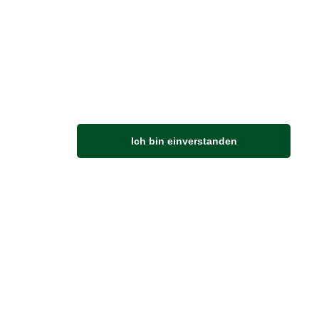
M
Ich bin einverstanden
Anfahrt
Von der Autobahn 565 die Abfahrt Merl nehmen.
Richtung Meckenheim abbiegen.
An der nächsten Kreuzung rechts abbiegen.
ZUVERLÄSSIGE LIEFERUNG