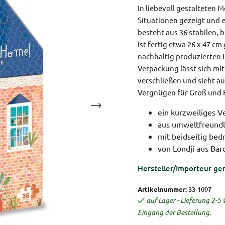
In liebevoll gestalteten 
Situationen gezeigt und e
besteht aus 36 stabilen, 
ist fertig etwa 26 x 47 c
nachhaltig produzierten P
Verpackung lässt sich m
verschließen und sieht au
Vergnügen für Groß und K
ein kurzweiliges V
aus umweltfreundl
mit beidseitig be
von Londji aus Bar
Hersteller/Importeur ge
Artikelnummer:
33-1097
auf Lager - Lieferung 2-
Eingang der Bestellung.