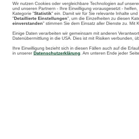
Wir nutzen Cookies oder vergleichbare Technologien auf unserer 
und unseren Partnern - Ihre Einwilligung vorausgesetzt - helfe
Kategorie "
Statistik
" ein. Damit wir für Sie relevante Inhalte u
Online Magazin
"
Detaillierte Einstellungen
", um die Einzelheiten zu diesen Kate
einverstanden
" stimmen Sie dem Einsatz aller Dienste zu. Mit Kl
Newsletter-Archiv
Einige Daten verarbeiten wir gemeinsam mit anderen Verantwort
Datenübermittlung in die USA. Dies ist mit Risiken verbunden, üb
Größenberater
Ihre Einwilligung bezieht sich in diesen Fällen auch auf die E
Blog "Die feine englische Art"
in unserer
Datenschutzerklärung
. Am unteren Ende jeder Seit
Print-Magazin
Blätterkatalog
Barbour Spezialseite
Häufige Fragen
Stellenangebote
Nachhaltigkeit bei THE BRITISH SHOP