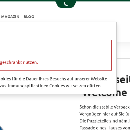
MAGAZIN
BLOG
e
Essen & Trinken
Garten
Sale
eitiges Puzzle 'Welcome to my home'
ngeschränkt nutzen.
Doppelsei
Cookies für die Dauer Ihres Besuchs auf unserer Website
zustimmungspflichtigen Cookies wir setzen dürfen.
'Welcome 
Schon die stabile Verpac
Vergnügen hier auf Sie (u
Die Puzzleteile sind näml
Fassade eines Hauses von