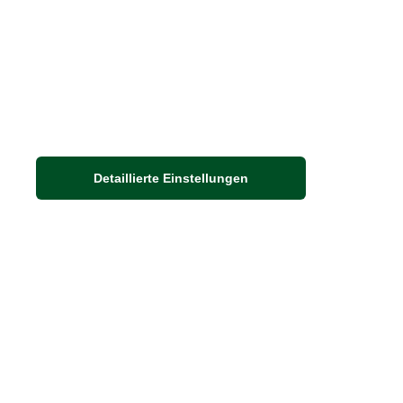
Detaillierte Einstellungen
Adresse
Auf dem Steinbüchel 6
53340 Meckenheim
DIE FEINE ENGLISCHE ART