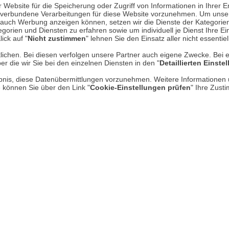
Website für die Speicherung oder Zugriff von Informationen in Ihrer E
n, verbundene Verarbeitungen für diese Website vorzunehmen. Um unser
nd auch Werbung anzeigen können, setzen wir die Dienste der Kategorien
Über uns
gorien und Diensten zu erfahren sowie um individuell je Dienst Ihre Einw
ick auf "
Nicht zustimmen
" lehnen Sie den Einsatz aller nicht essentie
AGB
lichen. Bei diesen verfolgen unsere Partner auch eigene Zwecke. Bei 
er die wir Sie bei den einzelnen Diensten in den "
Detaillierten Einste
Datenschutz
rlaubnis, diese Datenübermittlungen vorzunehmen. Weitere Informatione
Impressum
e können Sie über den Link "
Cookie-Einstellungen prüfen
" Ihre Zust
* P
Kontakt
Hi
Rücksendung von Waren
Umwelt und Entsorgung
Zur Echtheit von Bewertungen
Hinweisgeber-Schutzgesetz
Barrierefreiheit unserer Website
Gesetzliche Gewährleistung