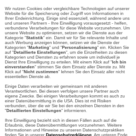
Wir nutzen Cookies oder vergleichbare Technologien auf unserer
Website für die Speicherung oder Zugriff von Informationen in
Unser Geschäft in Meckenheim
Ihrer Endeinrichtung. Einige sind essenziell, während andere uns
und unseren Partnern - Ihre Einwilligung vorausgesetzt - helfen,
verbundene Verarbeitungen für diese Website vorzunehmen. Um
Auf dem Steinbüchel 6
unsere Website zu optimieren, setzen wir die Dienste aus der
53340 Meckenheim
Kategorie "
Statistik
" ein. Damit wir für Sie relevante Inhalte und
auch Werbung anzeigen können, setzen wir die Dienste der
Kategorien "
Marketing
" und "
Personalisierung
" ein. Klicken Sie
Montag bis Samstag 9:00 Uhr bis 18:00 Uhr
auf "
Detaillierte Einstellungen
", um die Einzelheiten zu diesen
Kategorien und Diensten zu erfahren sowie um individuell je
weitere Information
Dienst Ihre Einwilligung zu erteilen. Mit einem Klick auf "
Ich bin
einverstanden
" stimmen Sie dem Einsatz aller Dienste zu. Mit
Klick auf "
Nicht zustimmen
" lehnen Sie den Einsatz aller nicht
essentiellen Dienste ab.
Hier finden Sie uns im Netz
Einige Daten verarbeiten wir gemeinsam mit anderen
Verantwortlichen. Bei diesen verfolgen unsere Partner auch
eigene Zwecke. Bei einigen Verarbeitungen kommt es auch zu
einer Datenübermittlung in die USA. Dies ist mit Risiken
verbunden, über die wir Sie bei den einzelnen Diensten in den
Cookie-Einstellungen in Ihrem Browser
"
Detaillierten Einstellungen
" informieren.
AGB
Rücksendung von Waren
Datenschutz
Impressum
Ihre Einwilligung bezieht sich in diesen Fällen auch auf die
Kontakt
Umwelt und Entsorgung
Erlaubnis, diese Datenübermittlungen vorzunehmen. Weitere
ACHTUNG!
Informationen und Hinweise zu unseren Datenschutzpraktiken
Zur Echtheit von Bewertungen
Hinweisgeber-Schutzgesetz
finden Sie in unserer
Datenschutzerklärung
. Am unteren Ende