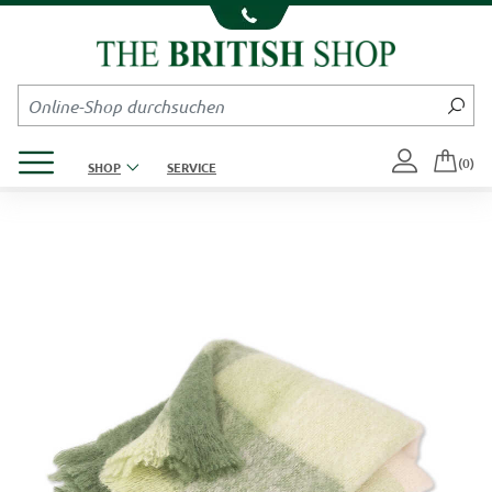
Kompletten Head der Seite überspringen
Produktmenü öffnen
(0)
SHOP
SERVICE