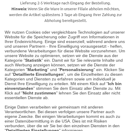
Lieferung 2-5 Werktage nach Eingang der Bestellung.
Hinweis:
Wenn Sie die Ware in unserer Filiale abholen möchten,
werden die Artikel spätestens 3 Tage ab Eingang Ihrer Zahlung zur
Abholung bereitgestellt.
Wir nutzen Cookies oder vergleichbare Technologien auf unserer
Website für die Speicherung oder Zugriff von Informationen in
Unser Geschäft in Meckenheim
Ihrer Endeinrichtung. Einige sind essenziell, während andere uns
und unseren Partnern - Ihre Einwilligung vorausgesetzt - helfen,
verbundene Verarbeitungen für diese Website vorzunehmen. Um
Auf dem Steinbüchel 6
unsere Website zu optimieren, setzen wir die Dienste aus der
53340 Meckenheim
Kategorie "
Statistik
" ein. Damit wir für Sie relevante Inhalte und
auch Werbung anzeigen können, setzen wir die Dienste der
Kategorien "
Marketing
" und "
Personalisierung
" ein. Klicken Sie
Montag bis Samstag 9:00 Uhr bis 18:00 Uhr
auf "
Detaillierte Einstellungen
", um die Einzelheiten zu diesen
Kategorien und Diensten zu erfahren sowie um individuell je
weitere Information
Dienst Ihre Einwilligung zu erteilen. Mit einem Klick auf "
Ich bin
einverstanden
" stimmen Sie dem Einsatz aller Dienste zu. Mit
Klick auf "
Nicht zustimmen
" lehnen Sie den Einsatz aller nicht
essentiellen Dienste ab.
Hier finden Sie uns im Netz
Einige Daten verarbeiten wir gemeinsam mit anderen
Verantwortlichen. Bei diesen verfolgen unsere Partner auch
eigene Zwecke. Bei einigen Verarbeitungen kommt es auch zu
einer Datenübermittlung in die USA. Dies ist mit Risiken
verbunden, über die wir Sie bei den einzelnen Diensten in den
Cookie-Einstellungen in Ihrem Browser
"
Detaillierten Einstellungen
" informieren.