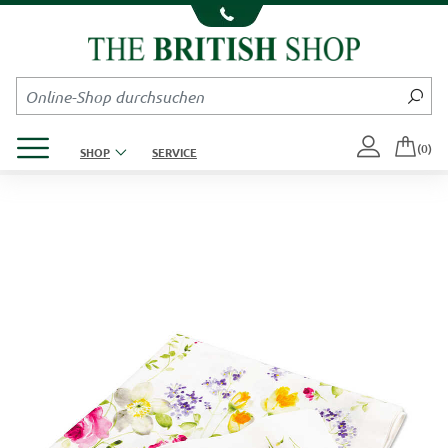
Kompletten Head der Seite überspringen
Produktmenü öffnen
(0)
SHOP
SERVICE