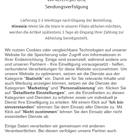
Sendungsverfolgung
Lieferung 2-5 Werktage nach Eingang der Bestellung.
Hinweis:
Wenn Sie die Ware in unserer Filiale abholen möchten,
werden die Artikel spätestens 3 Tage ab Eingang Ihrer Zahlung zur
Abholung bereitgestellt.
Wir nutzen Cookies oder vergleichbare Technologien auf unserer
Website für die Speicherung oder Zugriff von Informationen in
Unser Geschäft in Meckenheim
Ihrer Endeinrichtung. Einige sind essenziell, während andere uns
und unseren Partnern - Ihre Einwilligung vorausgesetzt - helfen,
verbundene Verarbeitungen für diese Website vorzunehmen. Um
Auf dem Steinbüchel 6
unsere Website zu optimieren, setzen wir die Dienste aus der
53340 Meckenheim
Kategorie "
Statistik
" ein. Damit wir für Sie relevante Inhalte und
auch Werbung anzeigen können, setzen wir die Dienste der
Kategorien "
Marketing
" und "
Personalisierung
" ein. Klicken Sie
Montag bis Samstag 9:00 Uhr bis 18:00 Uhr
auf "
Detaillierte Einstellungen
", um die Einzelheiten zu diesen
Kategorien und Diensten zu erfahren sowie um individuell je
weitere Information
Dienst Ihre Einwilligung zu erteilen. Mit einem Klick auf "
Ich bin
einverstanden
" stimmen Sie dem Einsatz aller Dienste zu. Mit
Klick auf "
Nicht zustimmen
" lehnen Sie den Einsatz aller nicht
essentiellen Dienste ab.
Hier finden Sie uns im Netz
Einige Daten verarbeiten wir gemeinsam mit anderen
Verantwortlichen. Bei diesen verfolgen unsere Partner auch