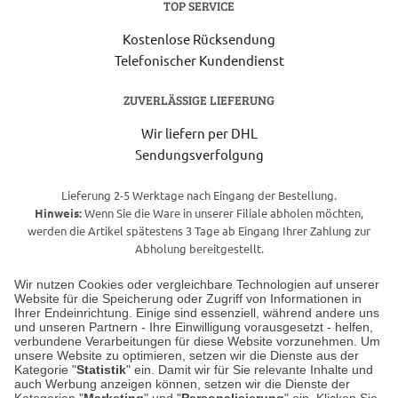
TOP SERVICE
Kostenlose Rücksendung
Telefonischer Kundendienst
ZUVERLÄSSIGE LIEFERUNG
Wir liefern per DHL
Sendungsverfolgung
Lieferung 2-5 Werktage nach Eingang der Bestellung.
Hinweis:
Wenn Sie die Ware in unserer Filiale abholen möchten,
werden die Artikel spätestens 3 Tage ab Eingang Ihrer Zahlung zur
Abholung bereitgestellt.
Wir nutzen Cookies oder vergleichbare Technologien auf unserer
Website für die Speicherung oder Zugriff von Informationen in
Unser Geschäft in Meckenheim
Ihrer Endeinrichtung. Einige sind essenziell, während andere uns
und unseren Partnern - Ihre Einwilligung vorausgesetzt - helfen,
verbundene Verarbeitungen für diese Website vorzunehmen. Um
Auf dem Steinbüchel 6
unsere Website zu optimieren, setzen wir die Dienste aus der
53340 Meckenheim
Kategorie "
Statistik
" ein. Damit wir für Sie relevante Inhalte und
auch Werbung anzeigen können, setzen wir die Dienste der