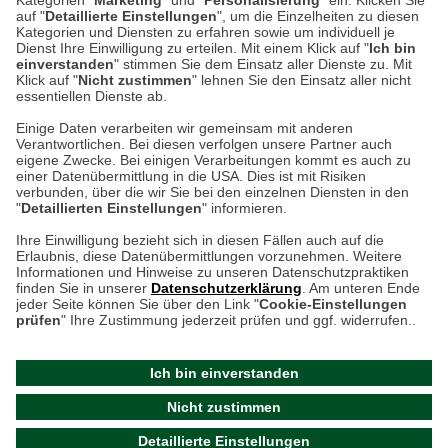
Kategorien "
Marketing
" und "
Personalisierung
" ein. Klicken Sie
Montag bis Samstag 9:00 Uhr bis 18:00 Uhr
auf "
Detaillierte Einstellungen
", um die Einzelheiten zu diesen
Kategorien und Diensten zu erfahren sowie um individuell je
weitere Information
Dienst Ihre Einwilligung zu erteilen. Mit einem Klick auf "
Ich bin
einverstanden
" stimmen Sie dem Einsatz aller Dienste zu. Mit
Klick auf "
Nicht zustimmen
" lehnen Sie den Einsatz aller nicht
essentiellen Dienste ab.
Hier finden Sie uns im Netz
Einige Daten verarbeiten wir gemeinsam mit anderen
Verantwortlichen. Bei diesen verfolgen unsere Partner auch
eigene Zwecke. Bei einigen Verarbeitungen kommt es auch zu
einer Datenübermittlung in die USA. Dies ist mit Risiken
verbunden, über die wir Sie bei den einzelnen Diensten in den
Cookie-Einstellungen in Ihrem Browser
"
Detaillierten Einstellungen
" informieren.
AGB
Rücksendung von Waren
Datenschutz
Impressum
Ihre Einwilligung bezieht sich in diesen Fällen auch auf die
Kontakt
Umwelt und Entsorgung
Erlaubnis, diese Datenübermittlungen vorzunehmen. Weitere
ACHTUNG!
Informationen und Hinweise zu unseren Datenschutzpraktiken
Zur Echtheit von Bewertungen
Hinweisgeber-Schutzgesetz
finden Sie in unserer
Datenschutzerklärung
. Am unteren Ende
Ihr Browser speichert aktuell keine Cookies!
Barrierefreiheit unserer Website
jeder Seite können Sie über den Link "
Cookie-Einstellungen
Leider können Sie in diesem Fall unseren Online-Shop
prüfen
" Ihre Zustimmung jederzeit prüfen und ggf. widerrufen..
Letzte Aktualisierung des Shops
nur eingeschränkt nutzen.
am 07.08.2026 um 23:24
Ich bin einverstanden
Bitte stellen Sie sicher, dass Ihr Browser unsere funktionalen
©
2024 THE BRITISH SHOP
Nicht zustimmen
Cookies für die Dauer Ihres Besuchs auf unserer Website
Versandhandel GmbH & Co. KG
Detaillierte Einstellungen
akzeptiert. Unabhängig davon können Sie entscheiden,