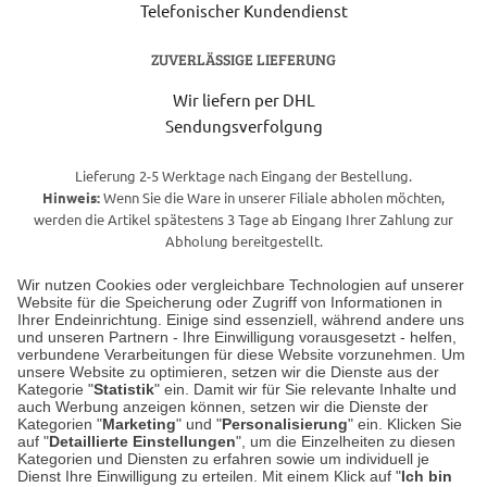
Telefonischer Kundendienst
ZUVERLÄSSIGE LIEFERUNG
Wir liefern per DHL
Sendungsverfolgung
Lieferung 2-5 Werktage nach Eingang der Bestellung.
Hinweis:
Wenn Sie die Ware in unserer Filiale abholen möchten,
werden die Artikel spätestens 3 Tage ab Eingang Ihrer Zahlung zur
Abholung bereitgestellt.
Wir nutzen Cookies oder vergleichbare Technologien auf unserer
Website für die Speicherung oder Zugriff von Informationen in
Unser Geschäft in Meckenheim
Ihrer Endeinrichtung. Einige sind essenziell, während andere uns
und unseren Partnern - Ihre Einwilligung vorausgesetzt - helfen,
verbundene Verarbeitungen für diese Website vorzunehmen. Um
Auf dem Steinbüchel 6
unsere Website zu optimieren, setzen wir die Dienste aus der
53340 Meckenheim
Kategorie "
Statistik
" ein. Damit wir für Sie relevante Inhalte und
auch Werbung anzeigen können, setzen wir die Dienste der
Kategorien "
Marketing
" und "
Personalisierung
" ein. Klicken Sie
Montag bis Samstag 9:00 Uhr bis 18:00 Uhr
auf "
Detaillierte Einstellungen
", um die Einzelheiten zu diesen
Kategorien und Diensten zu erfahren sowie um individuell je
weitere Information
Dienst Ihre Einwilligung zu erteilen. Mit einem Klick auf "
Ich bin