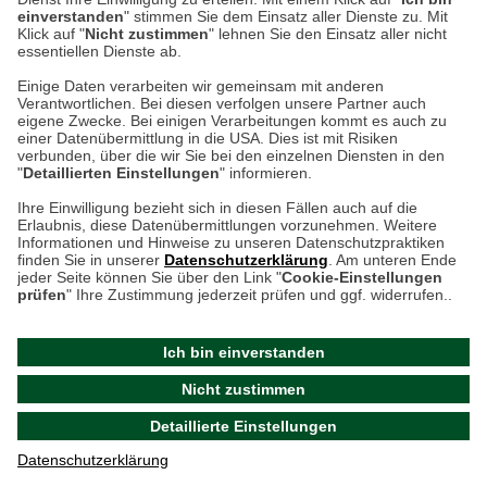
einverstanden
" stimmen Sie dem Einsatz aller Dienste zu. Mit
Klick auf "
Nicht zustimmen
" lehnen Sie den Einsatz aller nicht
essentiellen Dienste ab.
Hier finden Sie uns im Netz
Einige Daten verarbeiten wir gemeinsam mit anderen
Verantwortlichen. Bei diesen verfolgen unsere Partner auch
eigene Zwecke. Bei einigen Verarbeitungen kommt es auch zu
einer Datenübermittlung in die USA. Dies ist mit Risiken
verbunden, über die wir Sie bei den einzelnen Diensten in den
Cookie-Einstellungen in Ihrem Browser
"
Detaillierten Einstellungen
" informieren.
AGB
Rücksendung von Waren
Datenschutz
Impressum
Ihre Einwilligung bezieht sich in diesen Fällen auch auf die
Kontakt
Umwelt und Entsorgung
Erlaubnis, diese Datenübermittlungen vorzunehmen. Weitere
ACHTUNG!
Informationen und Hinweise zu unseren Datenschutzpraktiken
Zur Echtheit von Bewertungen
Hinweisgeber-Schutzgesetz
finden Sie in unserer
Datenschutzerklärung
. Am unteren Ende
Ihr Browser speichert aktuell keine Cookies!
Barrierefreiheit unserer Website
jeder Seite können Sie über den Link "
Cookie-Einstellungen
Leider können Sie in diesem Fall unseren Online-Shop
prüfen
" Ihre Zustimmung jederzeit prüfen und ggf. widerrufen..
Letzte Aktualisierung des Shops
nur eingeschränkt nutzen.
am 08.08.2026 um 17:48
Ich bin einverstanden
Bitte stellen Sie sicher, dass Ihr Browser unsere funktionalen
©
2024 THE BRITISH SHOP
Nicht zustimmen
Cookies für die Dauer Ihres Besuchs auf unserer Website
Versandhandel GmbH & Co. KG
Detaillierte Einstellungen
akzeptiert. Unabhängig davon können Sie entscheiden,
Aktuelle Cookie-Einstellungen prüfen
welche zustimmungspflichtigen Cookies wir setzen dürfen.
Datenschutzerklärung