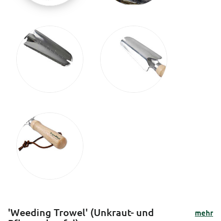
'Weeding Trowel' (Unkraut- und
mehr