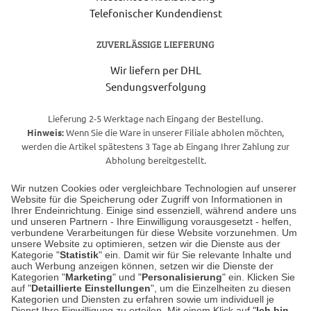
Telefonischer Kundendienst
ZUVERLÄSSIGE LIEFERUNG
Wir liefern per DHL
Sendungsverfolgung
Lieferung 2-5 Werktage nach Eingang der Bestellung.
Hinweis:
Wenn Sie die Ware in unserer Filiale abholen möchten,
werden die Artikel spätestens 3 Tage ab Eingang Ihrer Zahlung zur
Abholung bereitgestellt.
Wir nutzen Cookies oder vergleichbare Technologien auf unserer
Website für die Speicherung oder Zugriff von Informationen in
Unser Geschäft in Meckenheim
Ihrer Endeinrichtung. Einige sind essenziell, während andere uns
und unseren Partnern - Ihre Einwilligung vorausgesetzt - helfen,
verbundene Verarbeitungen für diese Website vorzunehmen. Um
Auf dem Steinbüchel 6
unsere Website zu optimieren, setzen wir die Dienste aus der
53340 Meckenheim
Kategorie "
Statistik
" ein. Damit wir für Sie relevante Inhalte und
auch Werbung anzeigen können, setzen wir die Dienste der
Kategorien "
Marketing
" und "
Personalisierung
" ein. Klicken Sie
Montag bis Samstag 9:00 Uhr bis 18:00 Uhr
auf "
Detaillierte Einstellungen
", um die Einzelheiten zu diesen
Kategorien und Diensten zu erfahren sowie um individuell je
weitere Information
Dienst Ihre Einwilligung zu erteilen. Mit einem Klick auf "
Ich bin