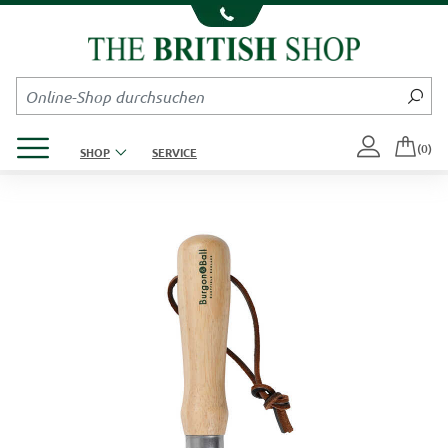
Kompletten Head der Seite überspringen
Produktmenü öffnen
(0)
SHOP
SERVICE