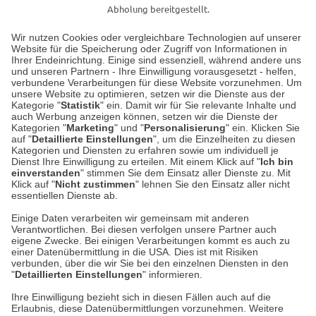
Abholung bereitgestellt.
Wir nutzen Cookies oder vergleichbare Technologien auf unserer
Website für die Speicherung oder Zugriff von Informationen in
Unser Geschäft in Meckenheim
Ihrer Endeinrichtung. Einige sind essenziell, während andere uns
und unseren Partnern - Ihre Einwilligung vorausgesetzt - helfen,
verbundene Verarbeitungen für diese Website vorzunehmen. Um
Auf dem Steinbüchel 6
unsere Website zu optimieren, setzen wir die Dienste aus der
53340 Meckenheim
Kategorie "
Statistik
" ein. Damit wir für Sie relevante Inhalte und
auch Werbung anzeigen können, setzen wir die Dienste der
Kategorien "
Marketing
" und "
Personalisierung
" ein. Klicken Sie
Montag bis Samstag 9:00 Uhr bis 18:00 Uhr
auf "
Detaillierte Einstellungen
", um die Einzelheiten zu diesen
Kategorien und Diensten zu erfahren sowie um individuell je
weitere Information
Dienst Ihre Einwilligung zu erteilen. Mit einem Klick auf "
Ich bin
einverstanden
" stimmen Sie dem Einsatz aller Dienste zu. Mit
Klick auf "
Nicht zustimmen
" lehnen Sie den Einsatz aller nicht
essentiellen Dienste ab.
Hier finden Sie uns im Netz
Einige Daten verarbeiten wir gemeinsam mit anderen
Verantwortlichen. Bei diesen verfolgen unsere Partner auch
eigene Zwecke. Bei einigen Verarbeitungen kommt es auch zu
einer Datenübermittlung in die USA. Dies ist mit Risiken
verbunden, über die wir Sie bei den einzelnen Diensten in den
Cookie-Einstellungen in Ihrem Browser
"
Detaillierten Einstellungen
" informieren.
AGB
Rücksendung von Waren
Datenschutz
Impressum
Ihre Einwilligung bezieht sich in diesen Fällen auch auf die
Kontakt
Umwelt und Entsorgung
Erlaubnis, diese Datenübermittlungen vorzunehmen. Weitere