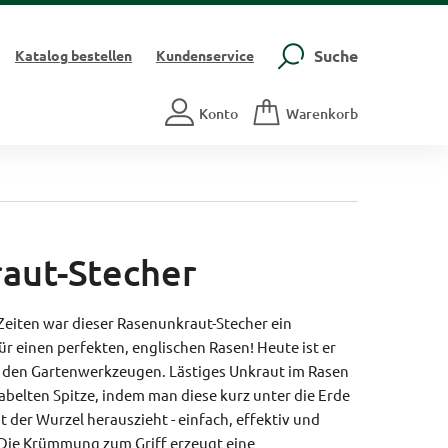
Suche
Katalog
bestellen
Kundenservice
Konto
Warenkorb
aut-Stecher
Zeiten war dieser Rasenunkraut-Stecher ein
ür einen perfekten, englischen Rasen! Heute ist er
er den Gartenwerkzeugen. Lästiges Unkraut im Rasen
abelten Spitze, indem man diese kurz unter die Erde
t der Wurzel herauszieht - einfach, effektiv und
 Die Krümmung zum Griff erzeugt eine