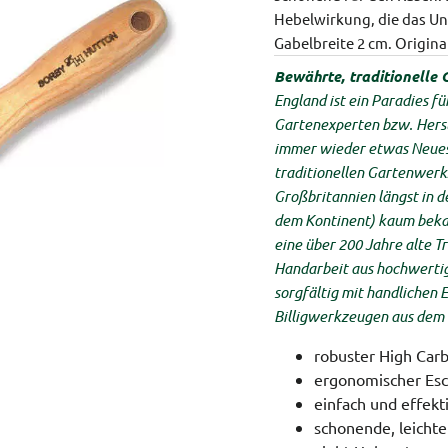
Hebelwirkung, die das U
Gabelbreite 2 cm.
Origina
Bewährte, traditionelle
England ist ein Paradies f
Gartenexperten bzw. Hers
immer wieder etwas Neues 
traditionellen Gartenwerkz
Großbritannien längst in de
dem Kontinent) kaum bekann
eine über 200 Jahre alte T
Handarbeit aus hochwertig
sorgfältig mit handlichen E
Billigwerkzeugen aus dem 
robuster High Car
ergonomischer Esc
einfach und effekt
schonende, leicht