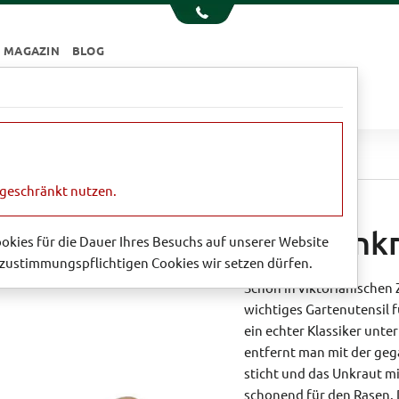
MAGAZIN
BLOG
e
Essen & Trinken
Garten
Sale
asenunkraut-Stecher
ngeschränkt nutzen.
Rasenunkr
Cookies für die Dauer Ihres Besuchs auf unserer Website
zustimmungspflichtigen Cookies wir setzen dürfen.
Schon in viktorianischen 
wichtiges Gartenutensil f
ein echter Klassiker unt
entfernt man mit der geg
sticht und das Unkraut mi
schonend für den Rasen.