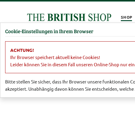
Kompletten Head der Seite überspringen
SHOP
Cookie-Einstellungen in Ihrem Browser
Damen
Herren
Barbour
Parfümerie
Lifestyl
ACHTUNG!
Garten
Gartengeräte und Helfer
R
Ihr Browser speichert aktuell keine Cookies!
Leider können Sie in diesem Fall unseren Online-Shop nur ei
Bitte stellen Sie sicher, dass Ihr Browser unsere funktionalen 
akzeptiert. Unabhängig davon können Sie entscheiden, welche 