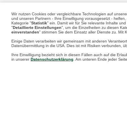
Wir nutzen Cookies oder vergleichbare Technologien auf unserer 
Unsere Services für Sie
und unseren Partnern - Ihre Einwilligung vorausgesetzt - helfe
Kategorie "
Statistik
" ein. Damit wir für Sie relevante Inhalte u
"
Detaillierte Einstellungen
", um die Einzelheiten zu diesen Kate
einverstanden
" stimmen Sie dem Einsatz aller Dienste zu. Mit Kl
Online Magazin
Einige Daten verarbeiten wir gemeinsam mit anderen Verantwort
Newsletter-Archiv
Datenübermittlung in die USA. Dies ist mit Risiken verbunden, üb
Größenberater
Ihre Einwilligung bezieht sich in diesen Fällen auch auf die E
in unserer
Datenschutzerklärung
. Am unteren Ende jeder Seit
Blog "Die feine englische Art"
Print-Magazin
Blätterkatalog
Barbour Spezialseite
Häufige Fragen
Stellenangebote