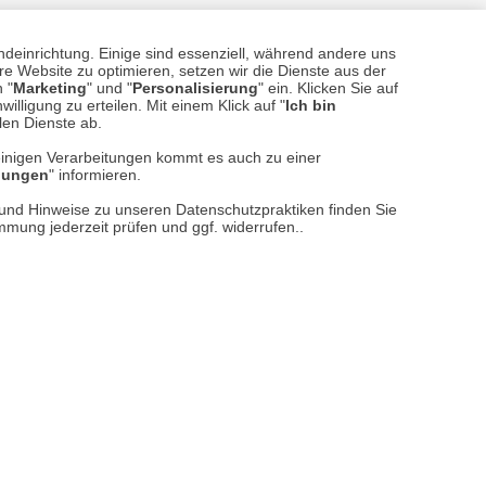
ndeinrichtung. Einige sind essenziell, während andere uns
sere
Versand- und Zahlungsarten
e Website zu optimieren, setzen wir die Dienste aus der
 "
Marketing
" und "
Personalisierung
" ein. Klicken Sie auf
illigung zu erteilen. Mit einem Klick auf "
Ich bin
llen Dienste ab.
einigen Verarbeitungen kommt es auch zu einer
llungen
" informieren.
n und Hinweise zu unseren Datenschutzpraktiken finden Sie
immung jederzeit prüfen und ggf. widerrufen..
reise inkl. ges. MwSt. / zzgl.
Versandkosten
er finden Sie uns im Netz
Vertrag widerrufen