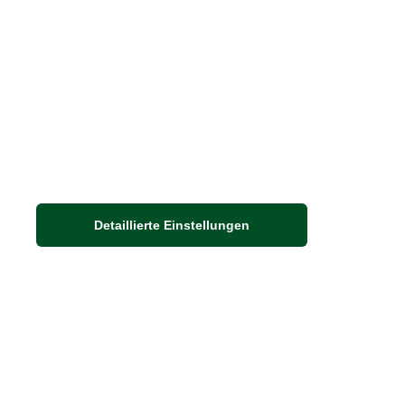
Nachhaltigkeit bei THE BRITISH SHOP
Detaillierte Einstellungen
Adresse
Auf dem Steinbüchel 6
53340 Meckenheim