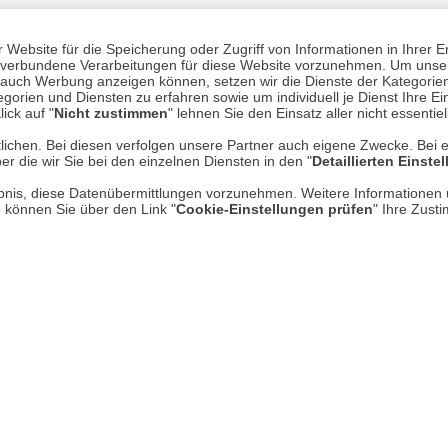
Website für die Speicherung oder Zugriff von Informationen in Ihrer E
Mehr erfahren
Un
n, verbundene Verarbeitungen für diese Website vorzunehmen. Um unser
nd auch Werbung anzeigen können, setzen wir die Dienste der Kategorien
gorien und Diensten zu erfahren sowie um individuell je Dienst Ihre Einw
ick auf "
Nicht zustimmen
" lehnen Sie den Einsatz aller nicht essentie
Über uns
lichen. Bei diesen verfolgen unsere Partner auch eigene Zwecke. Bei 
AGB
er die wir Sie bei den einzelnen Diensten in den "
Detaillierten Einste
Datenschutz
rlaubnis, diese Datenübermittlungen vorzunehmen. Weitere Informatione
e können Sie über den Link "
Cookie-Einstellungen prüfen
" Ihre Zust
Impressum
* P
Kontakt
Hi
Rücksendung von Waren
Umwelt und Entsorgung
Zur Echtheit von Bewertungen
Hinweisgeber-Schutzgesetz