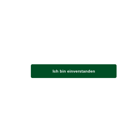
M
Ich bin einverstanden
Anfahrt
Von der Autobahn 565 die Abfahrt Merl nehmen.
Richtung Meckenheim abbiegen.
An der nächsten Kreuzung rechts abbiegen.