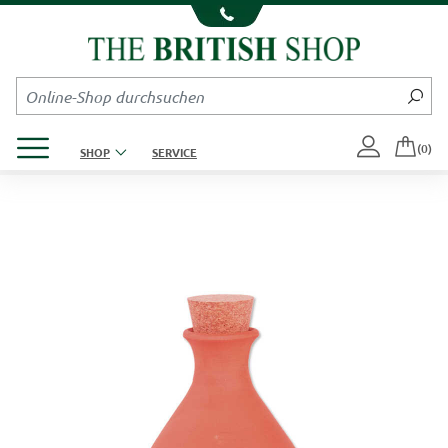
Kompletten Head der Seite überspringen
Produktmenü öffnen
(0)
SHOP
SERVICE