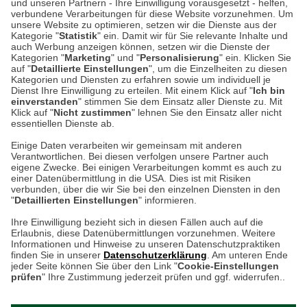
und unseren Partnern - Ihre Einwilligung vorausgesetzt - helfen,
verbundene Verarbeitungen für diese Website vorzunehmen. Um
Auf dem Steinbüchel 6
unsere Website zu optimieren, setzen wir die Dienste aus der
53340 Meckenheim
Kategorie "
Statistik
" ein. Damit wir für Sie relevante Inhalte und
auch Werbung anzeigen können, setzen wir die Dienste der
Kategorien "
Marketing
" und "
Personalisierung
" ein. Klicken Sie
Montag bis Samstag 9:00 Uhr bis 18:00 Uhr
auf "
Detaillierte Einstellungen
", um die Einzelheiten zu diesen
Kategorien und Diensten zu erfahren sowie um individuell je
weitere Information
Dienst Ihre Einwilligung zu erteilen. Mit einem Klick auf "
Ich bin
einverstanden
" stimmen Sie dem Einsatz aller Dienste zu. Mit
Klick auf "
Nicht zustimmen
" lehnen Sie den Einsatz aller nicht
essentiellen Dienste ab.
Hier finden Sie uns im Netz
Einige Daten verarbeiten wir gemeinsam mit anderen
Verantwortlichen. Bei diesen verfolgen unsere Partner auch
eigene Zwecke. Bei einigen Verarbeitungen kommt es auch zu
einer Datenübermittlung in die USA. Dies ist mit Risiken
verbunden, über die wir Sie bei den einzelnen Diensten in den
Cookie-Einstellungen in Ihrem Browser
"
Detaillierten Einstellungen
" informieren.
AGB
Rücksendung von Waren
Datenschutz
Impressum
Ihre Einwilligung bezieht sich in diesen Fällen auch auf die
Kontakt
Umwelt und Entsorgung
Erlaubnis, diese Datenübermittlungen vorzunehmen. Weitere
ACHTUNG!
Informationen und Hinweise zu unseren Datenschutzpraktiken
Zur Echtheit von Bewertungen
Hinweisgeber-Schutzgesetz
finden Sie in unserer
Datenschutzerklärung
. Am unteren Ende
Ihr Browser speichert aktuell keine Cookies!
Barrierefreiheit unserer Website
jeder Seite können Sie über den Link "
Cookie-Einstellungen
Leider können Sie in diesem Fall unseren Online-Shop
prüfen
" Ihre Zustimmung jederzeit prüfen und ggf. widerrufen..
Letzte Aktualisierung des Shops
nur eingeschränkt nutzen.
am 07.08.2026 um 23:24