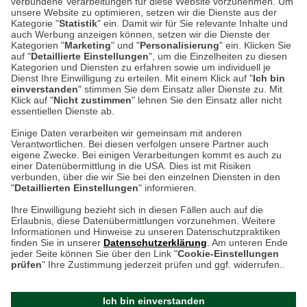
verbundene Verarbeitungen für diese Website vorzunehmen. Um
Auf dem Steinbüchel 6
unsere Website zu optimieren, setzen wir die Dienste aus der
53340 Meckenheim
Kategorie "
Statistik
" ein. Damit wir für Sie relevante Inhalte und
auch Werbung anzeigen können, setzen wir die Dienste der
Kategorien "
Marketing
" und "
Personalisierung
" ein. Klicken Sie
Montag bis Samstag 9:00 Uhr bis 18:00 Uhr
auf "
Detaillierte Einstellungen
", um die Einzelheiten zu diesen
Kategorien und Diensten zu erfahren sowie um individuell je
weitere Information
Dienst Ihre Einwilligung zu erteilen. Mit einem Klick auf "
Ich bin
einverstanden
" stimmen Sie dem Einsatz aller Dienste zu. Mit
Klick auf "
Nicht zustimmen
" lehnen Sie den Einsatz aller nicht
essentiellen Dienste ab.
Hier finden Sie uns im Netz
Einige Daten verarbeiten wir gemeinsam mit anderen
Verantwortlichen. Bei diesen verfolgen unsere Partner auch
eigene Zwecke. Bei einigen Verarbeitungen kommt es auch zu
einer Datenübermittlung in die USA. Dies ist mit Risiken
verbunden, über die wir Sie bei den einzelnen Diensten in den
Cookie-Einstellungen in Ihrem Browser
"
Detaillierten Einstellungen
" informieren.
AGB
Rücksendung von Waren
Datenschutz
Impressum
Ihre Einwilligung bezieht sich in diesen Fällen auch auf die
Kontakt
Umwelt und Entsorgung
Erlaubnis, diese Datenübermittlungen vorzunehmen. Weitere
ACHTUNG!
Informationen und Hinweise zu unseren Datenschutzpraktiken
Zur Echtheit von Bewertungen
Hinweisgeber-Schutzgesetz
finden Sie in unserer
Datenschutzerklärung
. Am unteren Ende
Ihr Browser speichert aktuell keine Cookies!
Barrierefreiheit unserer Website
jeder Seite können Sie über den Link "
Cookie-Einstellungen
Leider können Sie in diesem Fall unseren Online-Shop
prüfen
" Ihre Zustimmung jederzeit prüfen und ggf. widerrufen..
Letzte Aktualisierung des Shops
nur eingeschränkt nutzen.
am 06.08.2026 um 22:57
Ich bin einverstanden