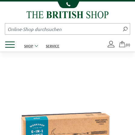
Kompletten Head der Seite überspringen
Produktmenü öffnen
(0)
SHOP
SERVICE