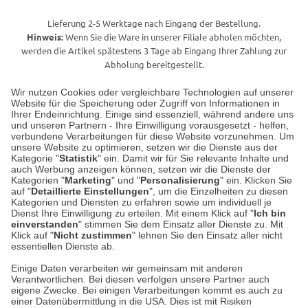
Lieferung 2-5 Werktage nach Eingang der Bestellung.
Hinweis:
Wenn Sie die Ware in unserer Filiale abholen möchten,
werden die Artikel spätestens 3 Tage ab Eingang Ihrer Zahlung zur
Abholung bereitgestellt.
Wir nutzen Cookies oder vergleichbare Technologien auf unserer
Website für die Speicherung oder Zugriff von Informationen in
Unser Geschäft in Meckenheim
Ihrer Endeinrichtung. Einige sind essenziell, während andere uns
und unseren Partnern - Ihre Einwilligung vorausgesetzt - helfen,
verbundene Verarbeitungen für diese Website vorzunehmen. Um
Auf dem Steinbüchel 6
unsere Website zu optimieren, setzen wir die Dienste aus der
53340 Meckenheim
Kategorie "
Statistik
" ein. Damit wir für Sie relevante Inhalte und
auch Werbung anzeigen können, setzen wir die Dienste der
Kategorien "
Marketing
" und "
Personalisierung
" ein. Klicken Sie
Montag bis Samstag 9:00 Uhr bis 18:00 Uhr
auf "
Detaillierte Einstellungen
", um die Einzelheiten zu diesen
Kategorien und Diensten zu erfahren sowie um individuell je
weitere Information
Dienst Ihre Einwilligung zu erteilen. Mit einem Klick auf "
Ich bin
einverstanden
" stimmen Sie dem Einsatz aller Dienste zu. Mit
Klick auf "
Nicht zustimmen
" lehnen Sie den Einsatz aller nicht
essentiellen Dienste ab.
Hier finden Sie uns im Netz
Einige Daten verarbeiten wir gemeinsam mit anderen
Verantwortlichen. Bei diesen verfolgen unsere Partner auch
eigene Zwecke. Bei einigen Verarbeitungen kommt es auch zu
einer Datenübermittlung in die USA. Dies ist mit Risiken