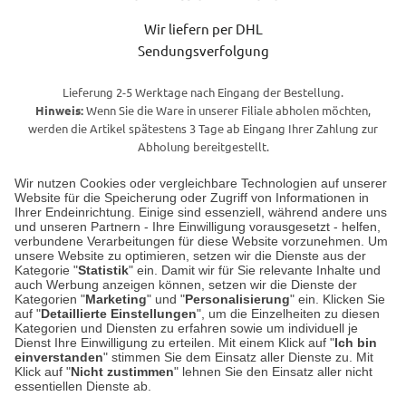
Wir liefern per DHL
Sendungsverfolgung
Lieferung 2-5 Werktage nach Eingang der Bestellung.
Hinweis:
Wenn Sie die Ware in unserer Filiale abholen möchten,
werden die Artikel spätestens 3 Tage ab Eingang Ihrer Zahlung zur
Abholung bereitgestellt.
Wir nutzen Cookies oder vergleichbare Technologien auf unserer
Website für die Speicherung oder Zugriff von Informationen in
Unser Geschäft in Meckenheim
Ihrer Endeinrichtung. Einige sind essenziell, während andere uns
und unseren Partnern - Ihre Einwilligung vorausgesetzt - helfen,
verbundene Verarbeitungen für diese Website vorzunehmen. Um
Auf dem Steinbüchel 6
unsere Website zu optimieren, setzen wir die Dienste aus der
53340 Meckenheim
Kategorie "
Statistik
" ein. Damit wir für Sie relevante Inhalte und
auch Werbung anzeigen können, setzen wir die Dienste der
Kategorien "
Marketing
" und "
Personalisierung
" ein. Klicken Sie
Montag bis Samstag 9:00 Uhr bis 18:00 Uhr
auf "
Detaillierte Einstellungen
", um die Einzelheiten zu diesen
Kategorien und Diensten zu erfahren sowie um individuell je
weitere Information
Dienst Ihre Einwilligung zu erteilen. Mit einem Klick auf "
Ich bin
einverstanden
" stimmen Sie dem Einsatz aller Dienste zu. Mit
Klick auf "
Nicht zustimmen
" lehnen Sie den Einsatz aller nicht
essentiellen Dienste ab.
Hier finden Sie uns im Netz