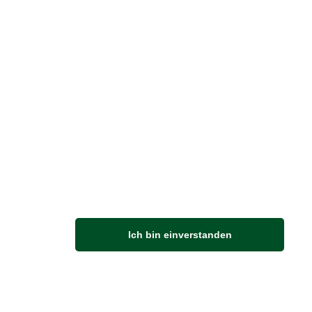
Vertrag widerrufen
M
Ich bin einverstanden
Anfahrt
Von der Autobahn 565 die Abfahrt Merl nehmen.