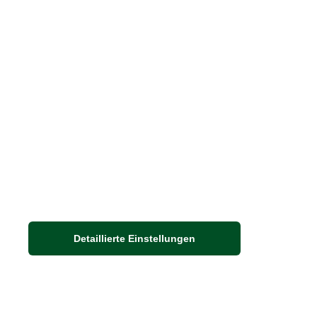
Barbour Spezialseite
Häufige Fragen
Stellenangebote
Nachhaltigkeit bei THE BRITISH SHOP
Detaillierte Einstellungen
Adresse
Auf dem Steinbüchel 6