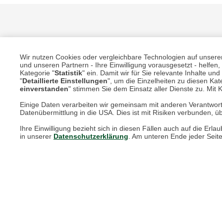
Wir nutzen Cookies oder vergleichbare Technologien auf unserer 
und unseren Partnern - Ihre Einwilligung vorausgesetzt - helfe
Kategorie "
Statistik
" ein. Damit wir für Sie relevante Inhalte u
"
Detaillierte Einstellungen
", um die Einzelheiten zu diesen Kate
Unsere Services für Sie
einverstanden
" stimmen Sie dem Einsatz aller Dienste zu. Mit Kl
Einige Daten verarbeiten wir gemeinsam mit anderen Verantwort
Online Magazin
Datenübermittlung in die USA. Dies ist mit Risiken verbunden, üb
Ihre Einwilligung bezieht sich in diesen Fällen auch auf die E
Newsletter-Archiv
in unserer
Datenschutzerklärung
. Am unteren Ende jeder Seit
Größenberater
Blog "Die feine englische Art"
Print-Magazin
Blätterkatalog