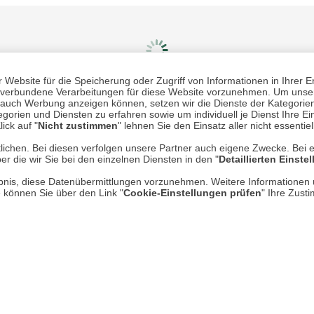
Website für die Speicherung oder Zugriff von Informationen in Ihrer E
n, verbundene Verarbeitungen für diese Website vorzunehmen. Um unser
nd auch Werbung anzeigen können, setzen wir die Dienste der Kategorien
gorien und Diensten zu erfahren sowie um individuell je Dienst Ihre Einw
Mehr erfahren
Un
ick auf "
Nicht zustimmen
" lehnen Sie den Einsatz aller nicht essentie
lichen. Bei diesen verfolgen unsere Partner auch eigene Zwecke. Bei 
Über uns
er die wir Sie bei den einzelnen Diensten in den "
Detaillierten Einste
rlaubnis, diese Datenübermittlungen vorzunehmen. Weitere Informatione
AGB
e können Sie über den Link "
Cookie-Einstellungen prüfen
" Ihre Zust
Datenschutz
Impressum
* P
Kontakt
Hi
Rücksendung von Waren