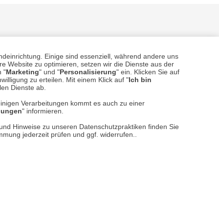
ndeinrichtung. Einige sind essenziell, während andere uns
e Website zu optimieren, setzen wir die Dienste aus der
 "
Marketing
" und "
Personalisierung
" ein. Klicken Sie auf
illigung zu erteilen. Mit einem Klick auf "
Ich bin
sere
Versand- und Zahlungsarten
llen Dienste ab.
einigen Verarbeitungen kommt es auch zu einer
llungen
" informieren.
n und Hinweise zu unseren Datenschutzpraktiken finden Sie
immung jederzeit prüfen und ggf. widerrufen..
reise inkl. ges. MwSt. / zzgl.
Versandkosten
er finden Sie uns im Netz