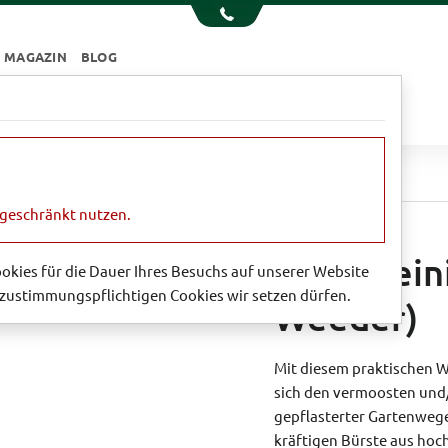
MAGAZIN
BLOG
e
Essen & Trinken
Garten
Sale
ugenreiniger (Brush and Weeder)
ngeschränkt nutzen.
Fugenrein
Cookies für die Dauer Ihres Besuchs auf unserer Website
zustimmungspflichtigen Cookies wir setzen dürfen.
Weeder)
Mit diesem praktischen W
sich den vermoosten un
gepflasterter Gartenweg
kräftigen Bürste aus ho