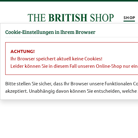
Kompletten Head der Seite überspringen
SHOP
Cookie-Einstellungen in Ihrem Browser
Damen
Herren
Barbour
Parfümerie
Lifestyl
ACHTUNG!
Garten
Gartengeräte und Helfer
F
Ihr Browser speichert aktuell keine Cookies!
Leider können Sie in diesem Fall unseren Online-Shop nur ei
Bitte stellen Sie sicher, dass Ihr Browser unsere funktionalen 
akzeptiert. Unabhängig davon können Sie entscheiden, welche 