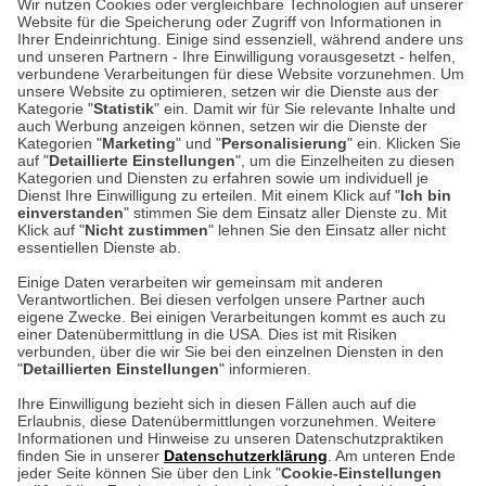
Wir nutzen Cookies oder vergleichbare Technologien auf unserer
Website für die Speicherung oder Zugriff von Informationen in
Unser Geschäft in Meckenheim
Ihrer Endeinrichtung. Einige sind essenziell, während andere uns
und unseren Partnern - Ihre Einwilligung vorausgesetzt - helfen,
verbundene Verarbeitungen für diese Website vorzunehmen. Um
Auf dem Steinbüchel 6
unsere Website zu optimieren, setzen wir die Dienste aus der
53340 Meckenheim
Kategorie "
Statistik
" ein. Damit wir für Sie relevante Inhalte und
auch Werbung anzeigen können, setzen wir die Dienste der
Kategorien "
Marketing
" und "
Personalisierung
" ein. Klicken Sie
Montag bis Samstag 9:00 Uhr bis 18:00 Uhr
auf "
Detaillierte Einstellungen
", um die Einzelheiten zu diesen
Kategorien und Diensten zu erfahren sowie um individuell je
weitere Information
Dienst Ihre Einwilligung zu erteilen. Mit einem Klick auf "
Ich bin
einverstanden
" stimmen Sie dem Einsatz aller Dienste zu. Mit
Klick auf "
Nicht zustimmen
" lehnen Sie den Einsatz aller nicht
essentiellen Dienste ab.
Hier finden Sie uns im Netz
Einige Daten verarbeiten wir gemeinsam mit anderen
Verantwortlichen. Bei diesen verfolgen unsere Partner auch
eigene Zwecke. Bei einigen Verarbeitungen kommt es auch zu
einer Datenübermittlung in die USA. Dies ist mit Risiken
verbunden, über die wir Sie bei den einzelnen Diensten in den
Cookie-Einstellungen in Ihrem Browser
"
Detaillierten Einstellungen
" informieren.
AGB
Rücksendung von Waren
Datenschutz
Impressum
Ihre Einwilligung bezieht sich in diesen Fällen auch auf die
Kontakt
Umwelt und Entsorgung
Erlaubnis, diese Datenübermittlungen vorzunehmen. Weitere
ACHTUNG!
Informationen und Hinweise zu unseren Datenschutzpraktiken
Zur Echtheit von Bewertungen
Hinweisgeber-Schutzgesetz
finden Sie in unserer
Datenschutzerklärung
. Am unteren Ende
Ihr Browser speichert aktuell keine Cookies!
Barrierefreiheit unserer Website
jeder Seite können Sie über den Link "
Cookie-Einstellungen