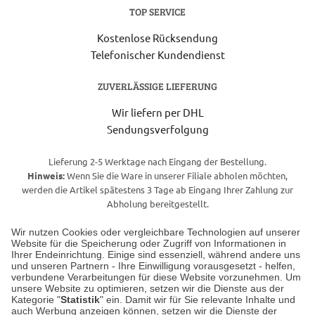
TOP SERVICE
Kostenlose Rücksendung
Telefonischer Kundendienst
ZUVERLÄSSIGE LIEFERUNG
Wir liefern per DHL
Sendungsverfolgung
Lieferung 2-5 Werktage nach Eingang der Bestellung.
Hinweis:
Wenn Sie die Ware in unserer Filiale abholen möchten,
werden die Artikel spätestens 3 Tage ab Eingang Ihrer Zahlung zur
Abholung bereitgestellt.
Wir nutzen Cookies oder vergleichbare Technologien auf unserer
Website für die Speicherung oder Zugriff von Informationen in
Unser Geschäft in Meckenheim
Ihrer Endeinrichtung. Einige sind essenziell, während andere uns
und unseren Partnern - Ihre Einwilligung vorausgesetzt - helfen,
verbundene Verarbeitungen für diese Website vorzunehmen. Um
Auf dem Steinbüchel 6
unsere Website zu optimieren, setzen wir die Dienste aus der
53340 Meckenheim
Kategorie "
Statistik
" ein. Damit wir für Sie relevante Inhalte und
auch Werbung anzeigen können, setzen wir die Dienste der