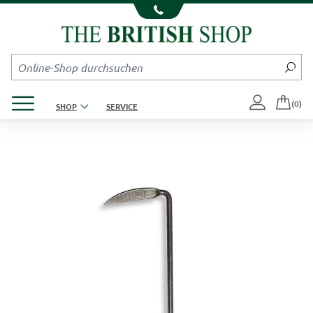
Kompletten Head der Seite überspringen
Produktmenü öffnen
(0)
SHOP
SERVICE