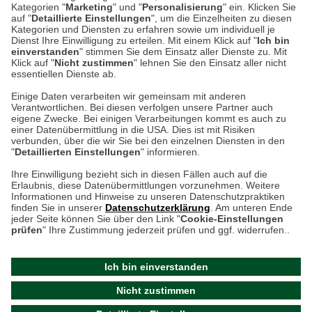
Kategorien "
Marketing
" und "
Personalisierung
" ein. Klicken Sie
Montag bis Samstag 9:00 Uhr bis 18:00 Uhr
auf "
Detaillierte Einstellungen
", um die Einzelheiten zu diesen
Kategorien und Diensten zu erfahren sowie um individuell je
weitere Information
Dienst Ihre Einwilligung zu erteilen. Mit einem Klick auf "
Ich bin
einverstanden
" stimmen Sie dem Einsatz aller Dienste zu. Mit
Klick auf "
Nicht zustimmen
" lehnen Sie den Einsatz aller nicht
essentiellen Dienste ab.
Hier finden Sie uns im Netz
Einige Daten verarbeiten wir gemeinsam mit anderen
Verantwortlichen. Bei diesen verfolgen unsere Partner auch
eigene Zwecke. Bei einigen Verarbeitungen kommt es auch zu
einer Datenübermittlung in die USA. Dies ist mit Risiken
verbunden, über die wir Sie bei den einzelnen Diensten in den
Cookie-Einstellungen in Ihrem Browser
"
Detaillierten Einstellungen
" informieren.
AGB
Rücksendung von Waren
Datenschutz
Impressum
Ihre Einwilligung bezieht sich in diesen Fällen auch auf die
Kontakt
Umwelt und Entsorgung
Erlaubnis, diese Datenübermittlungen vorzunehmen. Weitere
ACHTUNG!
Informationen und Hinweise zu unseren Datenschutzpraktiken
Zur Echtheit von Bewertungen
Hinweisgeber-Schutzgesetz
finden Sie in unserer
Datenschutzerklärung
. Am unteren Ende
Ihr Browser speichert aktuell keine Cookies!
Barrierefreiheit unserer Website
jeder Seite können Sie über den Link "
Cookie-Einstellungen
Leider können Sie in diesem Fall unseren Online-Shop
prüfen
" Ihre Zustimmung jederzeit prüfen und ggf. widerrufen..
Letzte Aktualisierung des Shops
nur eingeschränkt nutzen.
am 06.08.2026 um 18:47
Ich bin einverstanden
Bitte stellen Sie sicher, dass Ihr Browser unsere funktionalen
©
2024 THE BRITISH SHOP
Nicht zustimmen
Cookies für die Dauer Ihres Besuchs auf unserer Website
Versandhandel GmbH & Co. KG