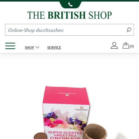
Kompletten Head der Seite überspringen
Produktmenü öffnen
(0)
SHOP
SERVICE