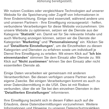
Abholung bereitgestellt.
Wir nutzen Cookies oder vergleichbare Technologien auf unserer
Website für die Speicherung oder Zugriff von Informationen in
Unser Geschäft in Meckenheim
Ihrer Endeinrichtung. Einige sind essenziell, während andere uns
und unseren Partnern - Ihre Einwilligung vorausgesetzt - helfen,
verbundene Verarbeitungen für diese Website vorzunehmen. Um
Auf dem Steinbüchel 6
unsere Website zu optimieren, setzen wir die Dienste aus der
53340 Meckenheim
Kategorie "
Statistik
" ein. Damit wir für Sie relevante Inhalte und
auch Werbung anzeigen können, setzen wir die Dienste der
Kategorien "
Marketing
" und "
Personalisierung
" ein. Klicken Sie
Montag bis Samstag 9:00 Uhr bis 18:00 Uhr
auf "
Detaillierte Einstellungen
", um die Einzelheiten zu diesen
Kategorien und Diensten zu erfahren sowie um individuell je
weitere Information
Dienst Ihre Einwilligung zu erteilen. Mit einem Klick auf "
Ich bin
einverstanden
" stimmen Sie dem Einsatz aller Dienste zu. Mit
Klick auf "
Nicht zustimmen
" lehnen Sie den Einsatz aller nicht
essentiellen Dienste ab.
Hier finden Sie uns im Netz
Einige Daten verarbeiten wir gemeinsam mit anderen
Verantwortlichen. Bei diesen verfolgen unsere Partner auch
eigene Zwecke. Bei einigen Verarbeitungen kommt es auch zu
einer Datenübermittlung in die USA. Dies ist mit Risiken
verbunden, über die wir Sie bei den einzelnen Diensten in den
Cookie-Einstellungen in Ihrem Browser
"
Detaillierten Einstellungen
" informieren.
AGB
Rücksendung von Waren
Datenschutz
Impressum
Ihre Einwilligung bezieht sich in diesen Fällen auch auf die
Kontakt
Umwelt und Entsorgung
Erlaubnis, diese Datenübermittlungen vorzunehmen. Weitere
ACHTUNG!
Informationen und Hinweise zu unseren Datenschutzpraktiken
Zur Echtheit von Bewertungen
Hinweisgeber-Schutzgesetz