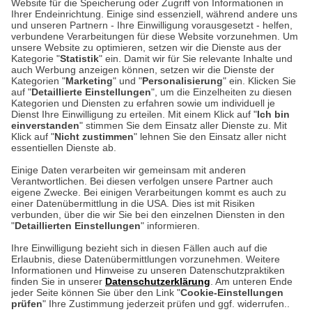
Website für die Speicherung oder Zugriff von Informationen in
Unser Geschäft in Meckenheim
Ihrer Endeinrichtung. Einige sind essenziell, während andere uns
und unseren Partnern - Ihre Einwilligung vorausgesetzt - helfen,
verbundene Verarbeitungen für diese Website vorzunehmen. Um
Auf dem Steinbüchel 6
unsere Website zu optimieren, setzen wir die Dienste aus der
53340 Meckenheim
Kategorie "
Statistik
" ein. Damit wir für Sie relevante Inhalte und
auch Werbung anzeigen können, setzen wir die Dienste der
Kategorien "
Marketing
" und "
Personalisierung
" ein. Klicken Sie
Montag bis Samstag 9:00 Uhr bis 18:00 Uhr
auf "
Detaillierte Einstellungen
", um die Einzelheiten zu diesen
Kategorien und Diensten zu erfahren sowie um individuell je
weitere Information
Dienst Ihre Einwilligung zu erteilen. Mit einem Klick auf "
Ich bin
einverstanden
" stimmen Sie dem Einsatz aller Dienste zu. Mit
Klick auf "
Nicht zustimmen
" lehnen Sie den Einsatz aller nicht
essentiellen Dienste ab.
Hier finden Sie uns im Netz
Einige Daten verarbeiten wir gemeinsam mit anderen
Verantwortlichen. Bei diesen verfolgen unsere Partner auch
eigene Zwecke. Bei einigen Verarbeitungen kommt es auch zu
einer Datenübermittlung in die USA. Dies ist mit Risiken
verbunden, über die wir Sie bei den einzelnen Diensten in den
Cookie-Einstellungen in Ihrem Browser
"
Detaillierten Einstellungen
" informieren.
AGB
Rücksendung von Waren
Datenschutz
Impressum
Ihre Einwilligung bezieht sich in diesen Fällen auch auf die
Kontakt
Umwelt und Entsorgung
Erlaubnis, diese Datenübermittlungen vorzunehmen. Weitere
ACHTUNG!
Informationen und Hinweise zu unseren Datenschutzpraktiken
Zur Echtheit von Bewertungen
Hinweisgeber-Schutzgesetz
finden Sie in unserer
Datenschutzerklärung
. Am unteren Ende
Ihr Browser speichert aktuell keine Cookies!
Barrierefreiheit unserer Website
jeder Seite können Sie über den Link "
Cookie-Einstellungen
Leider können Sie in diesem Fall unseren Online-Shop
prüfen
" Ihre Zustimmung jederzeit prüfen und ggf. widerrufen..