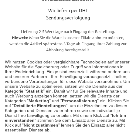
Wir liefern per DHL
Sendungsverfolgung
Lieferung 2-5 Werktage nach Eingang der Bestellung.
Hinweis:
Wenn Sie die Ware in unserer Filiale abholen möchten,
werden die Artikel spätestens 3 Tage ab Eingang Ihrer Zahlung zur
Abholung bereitgestellt.
Wir nutzen Cookies oder vergleichbare Technologien auf unserer
Website für die Speicherung oder Zugriff von Informationen in
Unser Geschäft in Meckenheim
Ihrer Endeinrichtung. Einige sind essenziell, während andere uns
und unseren Partnern - Ihre Einwilligung vorausgesetzt - helfen,
verbundene Verarbeitungen für diese Website vorzunehmen. Um
Auf dem Steinbüchel 6
unsere Website zu optimieren, setzen wir die Dienste aus der
53340 Meckenheim
Kategorie "
Statistik
" ein. Damit wir für Sie relevante Inhalte und
auch Werbung anzeigen können, setzen wir die Dienste der
Kategorien "
Marketing
" und "
Personalisierung
" ein. Klicken Sie
Montag bis Samstag 9:00 Uhr bis 18:00 Uhr
auf "
Detaillierte Einstellungen
", um die Einzelheiten zu diesen
Kategorien und Diensten zu erfahren sowie um individuell je
weitere Information
Dienst Ihre Einwilligung zu erteilen. Mit einem Klick auf "
Ich bin
einverstanden
" stimmen Sie dem Einsatz aller Dienste zu. Mit
Klick auf "
Nicht zustimmen
" lehnen Sie den Einsatz aller nicht
essentiellen Dienste ab.
Hier finden Sie uns im Netz