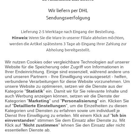
Wir liefern per DHL
Sendungsverfolgung
Lieferung 2-5 Werktage nach Eingang der Bestellung.
Hinweis:
Wenn Sie die Ware in unserer Filiale abholen möchten,
werden die Artikel spätestens 3 Tage ab Eingang Ihrer Zahlung zur
Abholung bereitgestellt.
Wir nutzen Cookies oder vergleichbare Technologien auf unserer
Website für die Speicherung oder Zugriff von Informationen in
Unser Geschäft in Meckenheim
Ihrer Endeinrichtung. Einige sind essenziell, während andere uns
und unseren Partnern - Ihre Einwilligung vorausgesetzt - helfen,
verbundene Verarbeitungen für diese Website vorzunehmen. Um
Auf dem Steinbüchel 6
unsere Website zu optimieren, setzen wir die Dienste aus der
53340 Meckenheim
Kategorie "
Statistik
" ein. Damit wir für Sie relevante Inhalte und
auch Werbung anzeigen können, setzen wir die Dienste der
Kategorien "
Marketing
" und "
Personalisierung
" ein. Klicken Sie
Montag bis Samstag 9:00 Uhr bis 18:00 Uhr
auf "
Detaillierte Einstellungen
", um die Einzelheiten zu diesen
Kategorien und Diensten zu erfahren sowie um individuell je
weitere Information
Dienst Ihre Einwilligung zu erteilen. Mit einem Klick auf "
Ich bin
einverstanden
" stimmen Sie dem Einsatz aller Dienste zu. Mit
Klick auf "
Nicht zustimmen
" lehnen Sie den Einsatz aller nicht
essentiellen Dienste ab.
Hier finden Sie uns im Netz