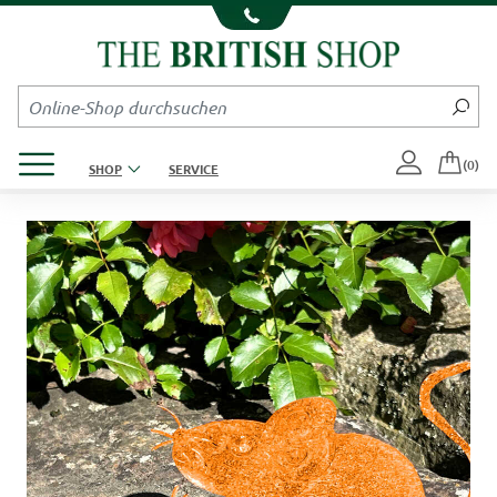
Kompletten Head der Seite überspringen
Produktmenü öffnen
(0)
SHOP
SERVICE