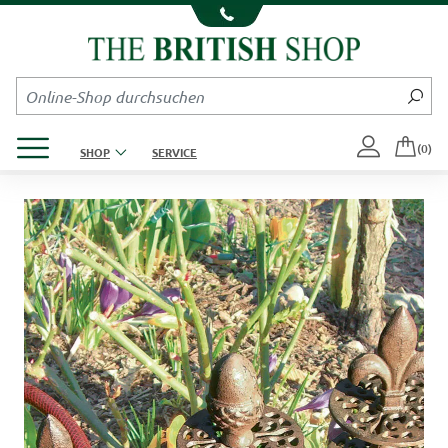
Kompletten Head der Seite überspringen
Produktmenü öffnen
(0)
SHOP
SERVICE