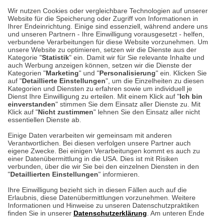
Wir nutzen Cookies oder vergleichbare Technologien auf unserer
Website für die Speicherung oder Zugriff von Informationen in
Unser Geschäft in Meckenheim
Ihrer Endeinrichtung. Einige sind essenziell, während andere uns
und unseren Partnern - Ihre Einwilligung vorausgesetzt - helfen,
verbundene Verarbeitungen für diese Website vorzunehmen. Um
Auf dem Steinbüchel 6
unsere Website zu optimieren, setzen wir die Dienste aus der
53340 Meckenheim
Kategorie "
Statistik
" ein. Damit wir für Sie relevante Inhalte und
auch Werbung anzeigen können, setzen wir die Dienste der
Kategorien "
Marketing
" und "
Personalisierung
" ein. Klicken Sie
Montag bis Samstag 9:00 Uhr bis 18:00 Uhr
auf "
Detaillierte Einstellungen
", um die Einzelheiten zu diesen
Kategorien und Diensten zu erfahren sowie um individuell je
weitere Information
Dienst Ihre Einwilligung zu erteilen. Mit einem Klick auf "
Ich bin
einverstanden
" stimmen Sie dem Einsatz aller Dienste zu. Mit
Klick auf "
Nicht zustimmen
" lehnen Sie den Einsatz aller nicht
essentiellen Dienste ab.
Hier finden Sie uns im Netz
Einige Daten verarbeiten wir gemeinsam mit anderen
Verantwortlichen. Bei diesen verfolgen unsere Partner auch
eigene Zwecke. Bei einigen Verarbeitungen kommt es auch zu
einer Datenübermittlung in die USA. Dies ist mit Risiken
verbunden, über die wir Sie bei den einzelnen Diensten in den
Cookie-Einstellungen in Ihrem Browser
"
Detaillierten Einstellungen
" informieren.
AGB
Rücksendung von Waren
Datenschutz
Impressum
Ihre Einwilligung bezieht sich in diesen Fällen auch auf die
Kontakt
Umwelt und Entsorgung
Erlaubnis, diese Datenübermittlungen vorzunehmen. Weitere
ACHTUNG!
Informationen und Hinweise zu unseren Datenschutzpraktiken
Zur Echtheit von Bewertungen
Hinweisgeber-Schutzgesetz
finden Sie in unserer
Datenschutzerklärung
. Am unteren Ende
Ihr Browser speichert aktuell keine Cookies!