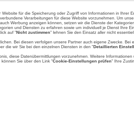
Website für die Speicherung oder Zugriff von Informationen in Ihrer E
Mehr erfahren
Un
n, verbundene Verarbeitungen für diese Website vorzunehmen. Um unser
nd auch Werbung anzeigen können, setzen wir die Dienste der Kategorien
gorien und Diensten zu erfahren sowie um individuell je Dienst Ihre Einw
Über uns
ick auf "
Nicht zustimmen
" lehnen Sie den Einsatz aller nicht essentie
lichen. Bei diesen verfolgen unsere Partner auch eigene Zwecke. Bei 
AGB
er die wir Sie bei den einzelnen Diensten in den "
Detaillierten Einste
Datenschutz
rlaubnis, diese Datenübermittlungen vorzunehmen. Weitere Informatione
e können Sie über den Link "
Cookie-Einstellungen prüfen
" Ihre Zust
Impressum
* P
Kontakt
Hi
Rücksendung von Waren
Umwelt und Entsorgung
Zur Echtheit von Bewertungen
Hinweisgeber-Schutzgesetz
Barrierefreiheit unserer Website