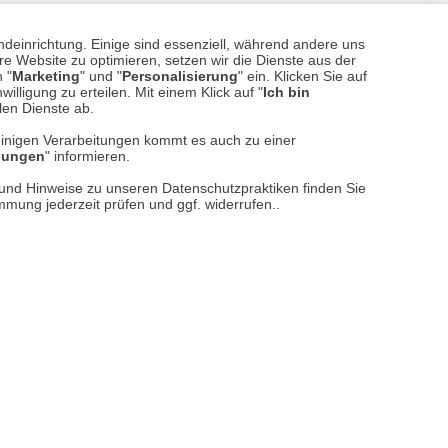
ndeinrichtung. Einige sind essenziell, während andere uns
sere
Versand- und Zahlungsarten
e Website zu optimieren, setzen wir die Dienste aus der
 "
Marketing
" und "
Personalisierung
" ein. Klicken Sie auf
illigung zu erteilen. Mit einem Klick auf "
Ich bin
llen Dienste ab.
einigen Verarbeitungen kommt es auch zu einer
llungen
" informieren.
n und Hinweise zu unseren Datenschutzpraktiken finden Sie
immung jederzeit prüfen und ggf. widerrufen..
reise inkl. ges. MwSt. / zzgl.
Versandkosten
er finden Sie uns im Netz
Vertrag widerrufen