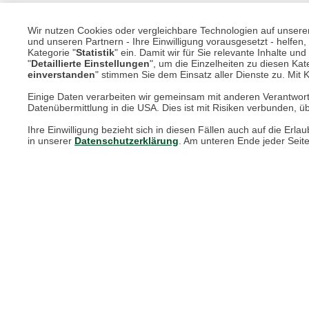
Wir nutzen Cookies oder vergleichbare Technologien auf unserer 
Unsere Services für Sie
und unseren Partnern - Ihre Einwilligung vorausgesetzt - helfe
Kategorie "
Statistik
" ein. Damit wir für Sie relevante Inhalte u
"
Detaillierte Einstellungen
", um die Einzelheiten zu diesen Kate
Online Magazin
einverstanden
" stimmen Sie dem Einsatz aller Dienste zu. Mit Kl
Einige Daten verarbeiten wir gemeinsam mit anderen Verantwort
Newsletter-Archiv
Datenübermittlung in die USA. Dies ist mit Risiken verbunden, üb
Größenberater
Ihre Einwilligung bezieht sich in diesen Fällen auch auf die E
in unserer
Datenschutzerklärung
. Am unteren Ende jeder Seit
Blog "Die feine englische Art"
Print-Magazin
Blätterkatalog
Barbour Spezialseite
Häufige Fragen
Stellenangebote
Nachhaltigkeit bei THE BRITISH SHOP