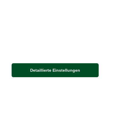
Detaillierte Einstellungen
Adresse
Auf dem Steinbüchel 6
53340 Meckenheim