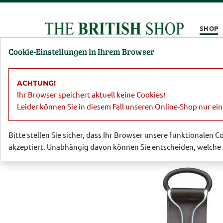
Kompletten Head der Seite überspringen
SHOP
Cookie-Einstellungen in Ihrem Browser
Damen
Herren
Barbour
Parfümerie
Lifestyl
ACHTUNG!
Garten
Country-Accessoires
Seat 
Ihr Browser speichert aktuell keine Cookies!
Leider können Sie in diesem Fall unseren Online-Shop nur ei
Bitte stellen Sie sicher, dass Ihr Browser unsere funktionalen 
akzeptiert. Unabhängig davon können Sie entscheiden, welche 