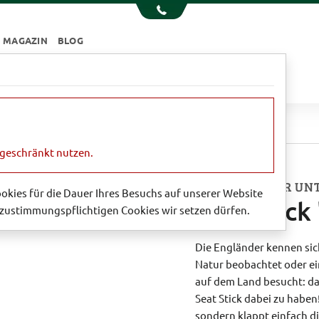
MAGAZIN
BLOG
e
Essen & Trinken
Garten
Sale
Stick 'Ascot'
ngeschränkt nutzen.
DER KLASSIKER UN
Cookies für die Dauer Ihres Besuchs auf unserer Website
Seat Stick 
zustimmungspflichtigen Cookies wir setzen dürfen.
Die Engländer kennen sic
Natur beobachtet oder e
auf dem Land besucht: da
Seat Stick dabei zu haben
sondern klappt einfach di