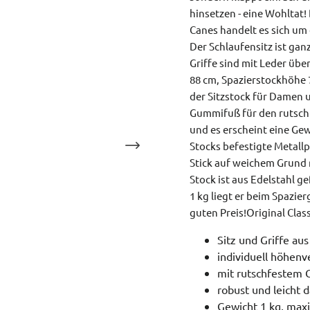
hinsetzen - eine Wohltat! 
Canes handelt es sich um
Der Schlaufensitz ist ga
Griffe sind mit Leder übe
88 cm, Spazierstockhöhe 7
der Sitzstock für Damen 
Gummifuß für den rutschf
und es erscheint eine Gew
Stocks befestigte Metallp
Stick auf weichem Grund n
Stock ist aus Edelstahl g
1 kg liegt er beim Spazie
guten Preis!
Original Clas
Sitz und Griffe au
individuell höhenv
mit rutschfestem
robust und leicht 
Gewicht 1 kg, max