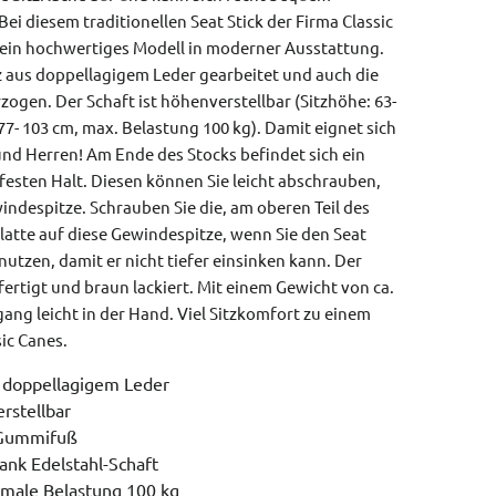
Bei diesem traditionellen Seat Stick der Firma Classic
 ein hochwertiges Modell in moderner Ausstattung.
nz aus doppellagigem Leder gearbeitet und auch die
rzogen. Der Schaft ist höhenverstellbar (Sitzhöhe: 63-
7- 103 cm, max. Belastung 100 kg). Damit eignet sich
und Herren! Am Ende des Stocks befindet sich ein
esten Halt. Diesen können Sie leicht abschrauben,
indespitze. Schrauben Sie die, am oberen Teil des
latte auf diese Gewindespitze, wenn Sie den Seat
utzen, damit er nicht tiefer einsinken kann. Der
efertigt und braun lackiert. Mit einem Gewicht von ca.
rgang leicht in der Hand. Viel Sitzkomfort zu einem
sic Canes.
s doppellagigem Leder
erstellbar
 Gummifuß
dank Edelstahl-Schaft
imale Belastung 100 kg