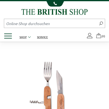
Kompletten Head der Seite überspringen
Produktmenü öffnen
(0)
SHOP
SERVICE