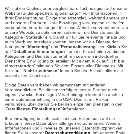
Wir nutzen Cookies oder vergleichbare Technologien auf unserer
Website für die Speicherung oder Zugriff von Informationen in
Unser Geschäft in Meckenheim
Ihrer Endeinrichtung. Einige sind essenziell, während andere uns
und unseren Partnern - Ihre Einwilligung vorausgesetzt - helfen,
verbundene Verarbeitungen für diese Website vorzunehmen. Um
Auf dem Steinbüchel 6
unsere Website zu optimieren, setzen wir die Dienste aus der
53340 Meckenheim
Kategorie "
Statistik
" ein. Damit wir für Sie relevante Inhalte und
auch Werbung anzeigen können, setzen wir die Dienste der
Kategorien "
Marketing
" und "
Personalisierung
" ein. Klicken Sie
Montag bis Samstag 9:00 Uhr bis 18:00 Uhr
auf "
Detaillierte Einstellungen
", um die Einzelheiten zu diesen
Kategorien und Diensten zu erfahren sowie um individuell je
weitere Information
Dienst Ihre Einwilligung zu erteilen. Mit einem Klick auf "
Ich bin
einverstanden
" stimmen Sie dem Einsatz aller Dienste zu. Mit
Klick auf "
Nicht zustimmen
" lehnen Sie den Einsatz aller nicht
essentiellen Dienste ab.
Hier finden Sie uns im Netz
Einige Daten verarbeiten wir gemeinsam mit anderen
Verantwortlichen. Bei diesen verfolgen unsere Partner auch
eigene Zwecke. Bei einigen Verarbeitungen kommt es auch zu
einer Datenübermittlung in die USA. Dies ist mit Risiken
verbunden, über die wir Sie bei den einzelnen Diensten in den
Cookie-Einstellungen in Ihrem Browser
"
Detaillierten Einstellungen
" informieren.
AGB
Rücksendung von Waren
Datenschutz
Impressum
Ihre Einwilligung bezieht sich in diesen Fällen auch auf die
Kontakt
Umwelt und Entsorgung
Erlaubnis, diese Datenübermittlungen vorzunehmen. Weitere
ACHTUNG!
Informationen und Hinweise zu unseren Datenschutzpraktiken
Zur Echtheit von Bewertungen
Hinweisgeber-Schutzgesetz
finden Sie in unserer
Datenschutzerklärung
. Am unteren Ende