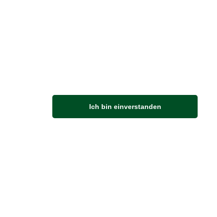
M
Ich bin einverstanden
Anfahrt
Von der Autobahn 565 die Abfahrt Merl nehmen.
Richtung Meckenheim abbiegen.
An der nächsten Kreuzung rechts abbiegen.