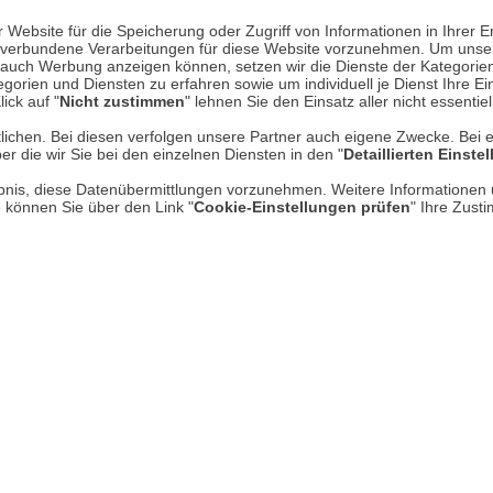
Mehr erfahren
Un
Website für die Speicherung oder Zugriff von Informationen in Ihrer E
n, verbundene Verarbeitungen für diese Website vorzunehmen. Um unser
nd auch Werbung anzeigen können, setzen wir die Dienste der Kategorien
gorien und Diensten zu erfahren sowie um individuell je Dienst Ihre Einw
Über uns
ick auf "
Nicht zustimmen
" lehnen Sie den Einsatz aller nicht essentie
AGB
lichen. Bei diesen verfolgen unsere Partner auch eigene Zwecke. Bei 
er die wir Sie bei den einzelnen Diensten in den "
Detaillierten Einste
Datenschutz
rlaubnis, diese Datenübermittlungen vorzunehmen. Weitere Informatione
e können Sie über den Link "
Cookie-Einstellungen prüfen
" Ihre Zust
Impressum
* P
Kontakt
Hi
Rücksendung von Waren
Umwelt und Entsorgung
Zur Echtheit von Bewertungen
Hinweisgeber-Schutzgesetz
Barrierefreiheit unserer Website