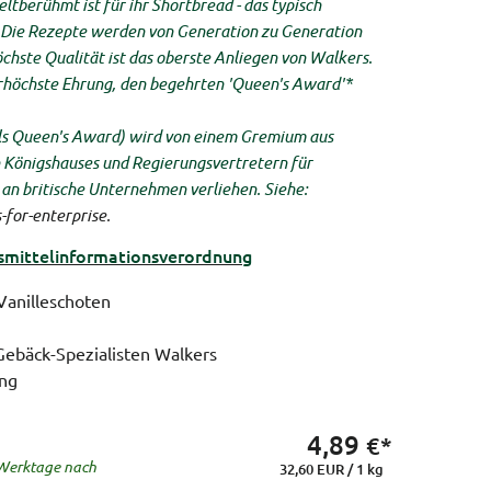
ltberühmt ist für ihr Shortbread - das typisch
 Die Rezepte werden von Generation zu Generation
hste Qualität ist das oberste Anliegen von Walkers.
erhöchste Ehrung, den begehrten 'Queen's Award'*
s Queen's Award) wird von einem Gremium aus
n Königshauses und Regierungsvertretern für
an britische Unternehmen verliehen. Siehe:
for-enterprise.
ittel­informations­verordnung
Vanilleschoten
Gebäck-Spezialisten Walkers
ng
4,89
€*
5 Werktage nach
32,60 EUR / 1 kg