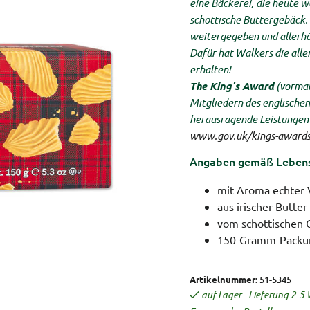
eine Bäckerei, die heute we
schottische Buttergebäck.
weitergegeben und allerhöc
Dafür hat Walkers die all
erhalten!
The King's Award
(vormal
Mitgliedern des englische
herausragende Leistungen 
www.gov.uk/kings-awards-
Angaben gemäß Lebensm
mit Aroma echter 
aus irischer Butter
vom schottischen 
150-Gramm-Packu
Artikelnummer:
51-5345
auf Lager - Lieferung 2-