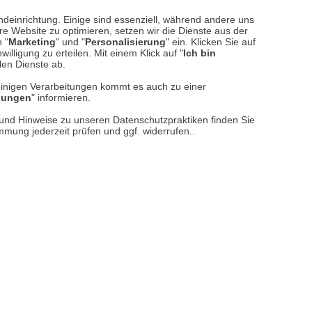
sere
Versand- und Zahlungsarten
ndeinrichtung. Einige sind essenziell, während andere uns
e Website zu optimieren, setzen wir die Dienste aus der
 "
Marketing
" und "
Personalisierung
" ein. Klicken Sie auf
illigung zu erteilen. Mit einem Klick auf "
Ich bin
llen Dienste ab.
einigen Verarbeitungen kommt es auch zu einer
llungen
" informieren.
n und Hinweise zu unseren Datenschutzpraktiken finden Sie
immung jederzeit prüfen und ggf. widerrufen..
reise inkl. ges. MwSt. / zzgl.
Versandkosten
er finden Sie uns im Netz
Vertrag widerrufen