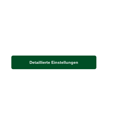
Detaillierte Einstellungen
Adresse
Auf dem Steinbüchel 6
53340 Meckenheim