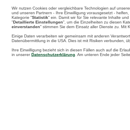
Unsere Services für Sie
Wir nutzen Cookies oder vergleichbare Technologien auf unserer 
und unseren Partnern - Ihre Einwilligung vorausgesetzt - helfe
Kategorie "
Statistik
" ein. Damit wir für Sie relevante Inhalte u
"
Detaillierte Einstellungen
", um die Einzelheiten zu diesen Kate
Online Magazin
einverstanden
" stimmen Sie dem Einsatz aller Dienste zu. Mit Kl
Newsletter-Archiv
Einige Daten verarbeiten wir gemeinsam mit anderen Verantwort
Datenübermittlung in die USA. Dies ist mit Risiken verbunden, üb
Größenberater
Ihre Einwilligung bezieht sich in diesen Fällen auch auf die E
in unserer
Datenschutzerklärung
. Am unteren Ende jeder Seit
Blog "Die feine englische Art"
Print-Magazin
Blätterkatalog
Barbour Spezialseite
Häufige Fragen
Stellenangebote
Nachhaltigkeit bei THE BRITISH SHOP