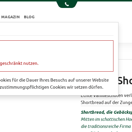
MAGAZIN
BLOG
e
Essen & Trinken
Garten
Sale
Vanilla Shortbread
ngeschränkt nutzen.
Vanilla Sh
Cookies für die Dauer Ihres Besuchs auf unserer Website
zustimmungspflichtigen Cookies wir setzen dürfen.
Echte Vanilleschoten ver
Shortbread auf der Zunge
Shortbread, die Gebäcksp
Mitten im schottischen Hoc
die traditionsreiche Firm