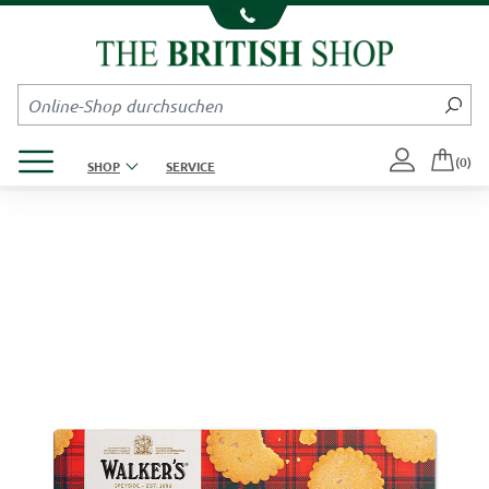
Kompletten Head der Seite überspringen
Produktmenü öffnen
(0)
SHOP
SERVICE