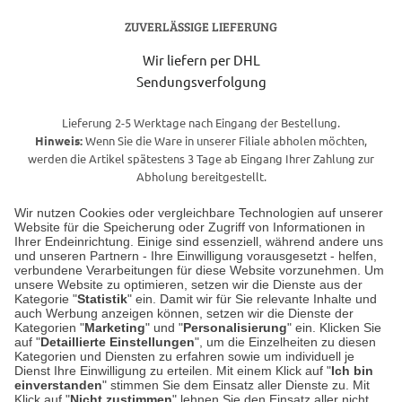
ZUVERLÄSSIGE LIEFERUNG
Wir liefern per DHL
Sendungsverfolgung
Lieferung 2-5 Werktage nach Eingang der Bestellung.
Hinweis:
Wenn Sie die Ware in unserer Filiale abholen möchten,
werden die Artikel spätestens 3 Tage ab Eingang Ihrer Zahlung zur
Abholung bereitgestellt.
Wir nutzen Cookies oder vergleichbare Technologien auf unserer
Website für die Speicherung oder Zugriff von Informationen in
Unser Geschäft in Meckenheim
Ihrer Endeinrichtung. Einige sind essenziell, während andere uns
und unseren Partnern - Ihre Einwilligung vorausgesetzt - helfen,
verbundene Verarbeitungen für diese Website vorzunehmen. Um
Auf dem Steinbüchel 6
unsere Website zu optimieren, setzen wir die Dienste aus der
53340 Meckenheim
Kategorie "
Statistik
" ein. Damit wir für Sie relevante Inhalte und
auch Werbung anzeigen können, setzen wir die Dienste der
Kategorien "
Marketing
" und "
Personalisierung
" ein. Klicken Sie
Montag bis Samstag 9:00 Uhr bis 18:00 Uhr
auf "
Detaillierte Einstellungen
", um die Einzelheiten zu diesen
Kategorien und Diensten zu erfahren sowie um individuell je
weitere Information
Dienst Ihre Einwilligung zu erteilen. Mit einem Klick auf "
Ich bin
einverstanden
" stimmen Sie dem Einsatz aller Dienste zu. Mit
Klick auf "
Nicht zustimmen
" lehnen Sie den Einsatz aller nicht