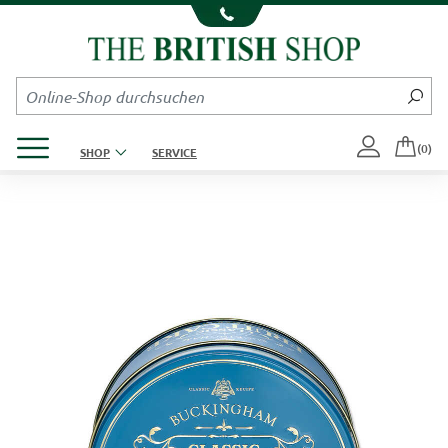
Kompletten Head der Seite überspringen
Produktmenü öffnen
(0)
SHOP
SERVICE