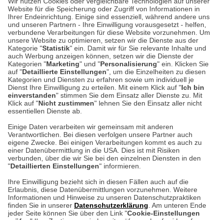
Wir nutzen Cookies oder vergleichbare Technologien auf unserer
Website für die Speicherung oder Zugriff von Informationen in
Unser Geschäft in Meckenheim
Ihrer Endeinrichtung. Einige sind essenziell, während andere uns
und unseren Partnern - Ihre Einwilligung vorausgesetzt - helfen,
verbundene Verarbeitungen für diese Website vorzunehmen. Um
Auf dem Steinbüchel 6
unsere Website zu optimieren, setzen wir die Dienste aus der
53340 Meckenheim
Kategorie "
Statistik
" ein. Damit wir für Sie relevante Inhalte und
auch Werbung anzeigen können, setzen wir die Dienste der
Kategorien "
Marketing
" und "
Personalisierung
" ein. Klicken Sie
Montag bis Samstag 9:00 Uhr bis 18:00 Uhr
auf "
Detaillierte Einstellungen
", um die Einzelheiten zu diesen
Kategorien und Diensten zu erfahren sowie um individuell je
weitere Information
Dienst Ihre Einwilligung zu erteilen. Mit einem Klick auf "
Ich bin
einverstanden
" stimmen Sie dem Einsatz aller Dienste zu. Mit
Klick auf "
Nicht zustimmen
" lehnen Sie den Einsatz aller nicht
essentiellen Dienste ab.
Hier finden Sie uns im Netz
Einige Daten verarbeiten wir gemeinsam mit anderen
Verantwortlichen. Bei diesen verfolgen unsere Partner auch
eigene Zwecke. Bei einigen Verarbeitungen kommt es auch zu
einer Datenübermittlung in die USA. Dies ist mit Risiken
verbunden, über die wir Sie bei den einzelnen Diensten in den
Cookie-Einstellungen in Ihrem Browser
"
Detaillierten Einstellungen
" informieren.
AGB
Rücksendung von Waren
Datenschutz
Impressum
Ihre Einwilligung bezieht sich in diesen Fällen auch auf die
Kontakt
Umwelt und Entsorgung
Erlaubnis, diese Datenübermittlungen vorzunehmen. Weitere
ACHTUNG!
Informationen und Hinweise zu unseren Datenschutzpraktiken
Zur Echtheit von Bewertungen
Hinweisgeber-Schutzgesetz
finden Sie in unserer
Datenschutzerklärung
. Am unteren Ende
Ihr Browser speichert aktuell keine Cookies!
Barrierefreiheit unserer Website
jeder Seite können Sie über den Link "
Cookie-Einstellungen
Leider können Sie in diesem Fall unseren Online-Shop