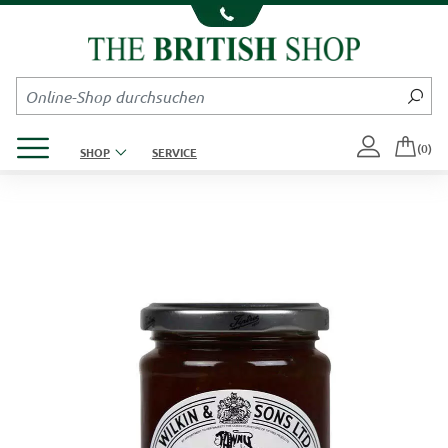
Kompletten Head der Seite überspringen
Produktmenü öffnen
(0)
SHOP
SERVICE