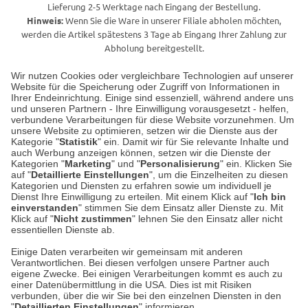
Lieferung 2-5 Werktage nach Eingang der Bestellung.
Hinweis:
Wenn Sie die Ware in unserer Filiale abholen möchten,
werden die Artikel spätestens 3 Tage ab Eingang Ihrer Zahlung zur
Abholung bereitgestellt.
Wir nutzen Cookies oder vergleichbare Technologien auf unserer
Website für die Speicherung oder Zugriff von Informationen in
Unser Geschäft in Meckenheim
Ihrer Endeinrichtung. Einige sind essenziell, während andere uns
und unseren Partnern - Ihre Einwilligung vorausgesetzt - helfen,
verbundene Verarbeitungen für diese Website vorzunehmen. Um
Auf dem Steinbüchel 6
unsere Website zu optimieren, setzen wir die Dienste aus der
53340 Meckenheim
Kategorie "
Statistik
" ein. Damit wir für Sie relevante Inhalte und
auch Werbung anzeigen können, setzen wir die Dienste der
Kategorien "
Marketing
" und "
Personalisierung
" ein. Klicken Sie
Montag bis Samstag 9:00 Uhr bis 18:00 Uhr
auf "
Detaillierte Einstellungen
", um die Einzelheiten zu diesen
Kategorien und Diensten zu erfahren sowie um individuell je
weitere Information
Dienst Ihre Einwilligung zu erteilen. Mit einem Klick auf "
Ich bin
einverstanden
" stimmen Sie dem Einsatz aller Dienste zu. Mit
Klick auf "
Nicht zustimmen
" lehnen Sie den Einsatz aller nicht
essentiellen Dienste ab.
Hier finden Sie uns im Netz
Einige Daten verarbeiten wir gemeinsam mit anderen
Verantwortlichen. Bei diesen verfolgen unsere Partner auch
eigene Zwecke. Bei einigen Verarbeitungen kommt es auch zu
einer Datenübermittlung in die USA. Dies ist mit Risiken
verbunden, über die wir Sie bei den einzelnen Diensten in den
Cookie-Einstellungen in Ihrem Browser
"
Detaillierten Einstellungen
" informieren.