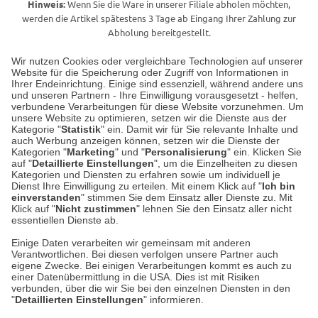
Hinweis:
Wenn Sie die Ware in unserer Filiale abholen möchten,
werden die Artikel spätestens 3 Tage ab Eingang Ihrer Zahlung zur
Abholung bereitgestellt.
Wir nutzen Cookies oder vergleichbare Technologien auf unserer
Website für die Speicherung oder Zugriff von Informationen in
Unser Geschäft in Meckenheim
Ihrer Endeinrichtung. Einige sind essenziell, während andere uns
und unseren Partnern - Ihre Einwilligung vorausgesetzt - helfen,
verbundene Verarbeitungen für diese Website vorzunehmen. Um
Auf dem Steinbüchel 6
unsere Website zu optimieren, setzen wir die Dienste aus der
53340 Meckenheim
Kategorie "
Statistik
" ein. Damit wir für Sie relevante Inhalte und
auch Werbung anzeigen können, setzen wir die Dienste der
Kategorien "
Marketing
" und "
Personalisierung
" ein. Klicken Sie
Montag bis Samstag 9:00 Uhr bis 18:00 Uhr
auf "
Detaillierte Einstellungen
", um die Einzelheiten zu diesen
Kategorien und Diensten zu erfahren sowie um individuell je
weitere Information
Dienst Ihre Einwilligung zu erteilen. Mit einem Klick auf "
Ich bin
einverstanden
" stimmen Sie dem Einsatz aller Dienste zu. Mit
Klick auf "
Nicht zustimmen
" lehnen Sie den Einsatz aller nicht
essentiellen Dienste ab.
Hier finden Sie uns im Netz
Einige Daten verarbeiten wir gemeinsam mit anderen
Verantwortlichen. Bei diesen verfolgen unsere Partner auch
eigene Zwecke. Bei einigen Verarbeitungen kommt es auch zu
einer Datenübermittlung in die USA. Dies ist mit Risiken
verbunden, über die wir Sie bei den einzelnen Diensten in den
Cookie-Einstellungen in Ihrem Browser
"
Detaillierten Einstellungen
" informieren.
AGB
Rücksendung von Waren
Datenschutz
Impressum