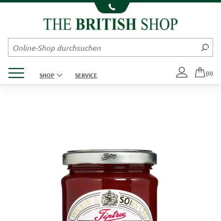
Kompletten Head der Seite überspringen
Produktmenü öffnen
(0)
SHOP
SERVICE