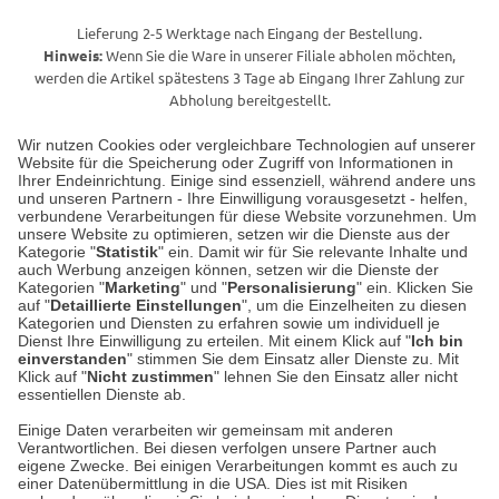
Lieferung 2-5 Werktage nach Eingang der Bestellung.
Hinweis:
Wenn Sie die Ware in unserer Filiale abholen möchten,
werden die Artikel spätestens 3 Tage ab Eingang Ihrer Zahlung zur
Abholung bereitgestellt.
Wir nutzen Cookies oder vergleichbare Technologien auf unserer
Website für die Speicherung oder Zugriff von Informationen in
Unser Geschäft in Meckenheim
Ihrer Endeinrichtung. Einige sind essenziell, während andere uns
und unseren Partnern - Ihre Einwilligung vorausgesetzt - helfen,
verbundene Verarbeitungen für diese Website vorzunehmen. Um
Auf dem Steinbüchel 6
unsere Website zu optimieren, setzen wir die Dienste aus der
53340 Meckenheim
Kategorie "
Statistik
" ein. Damit wir für Sie relevante Inhalte und
auch Werbung anzeigen können, setzen wir die Dienste der
Kategorien "
Marketing
" und "
Personalisierung
" ein. Klicken Sie
Montag bis Samstag 9:00 Uhr bis 18:00 Uhr
auf "
Detaillierte Einstellungen
", um die Einzelheiten zu diesen
Kategorien und Diensten zu erfahren sowie um individuell je
weitere Information
Dienst Ihre Einwilligung zu erteilen. Mit einem Klick auf "
Ich bin
einverstanden
" stimmen Sie dem Einsatz aller Dienste zu. Mit
Klick auf "
Nicht zustimmen
" lehnen Sie den Einsatz aller nicht
essentiellen Dienste ab.
Hier finden Sie uns im Netz
Einige Daten verarbeiten wir gemeinsam mit anderen
Verantwortlichen. Bei diesen verfolgen unsere Partner auch
eigene Zwecke. Bei einigen Verarbeitungen kommt es auch zu
einer Datenübermittlung in die USA. Dies ist mit Risiken