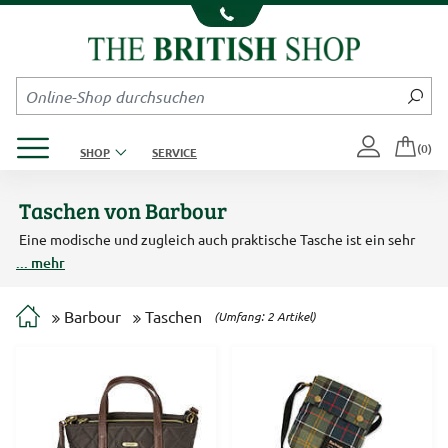
Kompletten Head der Seite überspringen
Produktmenü öffnen
(0)
SHOP
SERVICE
Taschen von Barbour
Eine modische und zugleich auch praktische Tasche ist ein sehr
wichtiges Accessoire. Barbour hat das schon lange erkannt und
... mehr
bietet in jeder Saison neue modische Handtaschen, praktische
Umhängetaschen und Rucksäcke. Ob klassisch aus Leder oder
modisch im angesagten Tartan Dessin - unter unseren Barbour
Barbour
Taschen
(Umfang: 2 Artikel)
Bags findet sich vielleicht Ihre nächste Lieblingstasche.