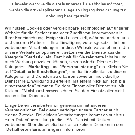
Hinweis:
Wenn Sie die Ware in unserer Filiale abholen möchten,
werden die Artikel spätestens 3 Tage ab Eingang Ihrer Zahlung zur
Abholung bereitgestellt.
Wir nutzen Cookies oder vergleichbare Technologien auf unserer
Website für die Speicherung oder Zugriff von Informationen in
Unser Geschäft in Meckenheim
Ihrer Endeinrichtung. Einige sind essenziell, während andere uns
und unseren Partnern - Ihre Einwilligung vorausgesetzt - helfen,
verbundene Verarbeitungen für diese Website vorzunehmen. Um
Auf dem Steinbüchel 6
unsere Website zu optimieren, setzen wir die Dienste aus der
53340 Meckenheim
Kategorie "
Statistik
" ein. Damit wir für Sie relevante Inhalte und
auch Werbung anzeigen können, setzen wir die Dienste der
Kategorien "
Marketing
" und "
Personalisierung
" ein. Klicken Sie
Montag bis Samstag 9:00 Uhr bis 18:00 Uhr
auf "
Detaillierte Einstellungen
", um die Einzelheiten zu diesen
Kategorien und Diensten zu erfahren sowie um individuell je
weitere Information
Dienst Ihre Einwilligung zu erteilen. Mit einem Klick auf "
Ich bin
einverstanden
" stimmen Sie dem Einsatz aller Dienste zu. Mit
Klick auf "
Nicht zustimmen
" lehnen Sie den Einsatz aller nicht
essentiellen Dienste ab.
Hier finden Sie uns im Netz
Einige Daten verarbeiten wir gemeinsam mit anderen
Verantwortlichen. Bei diesen verfolgen unsere Partner auch
eigene Zwecke. Bei einigen Verarbeitungen kommt es auch zu
einer Datenübermittlung in die USA. Dies ist mit Risiken
verbunden, über die wir Sie bei den einzelnen Diensten in den
Cookie-Einstellungen in Ihrem Browser
"
Detaillierten Einstellungen
" informieren.
AGB
Rücksendung von Waren
Datenschutz
Impressum