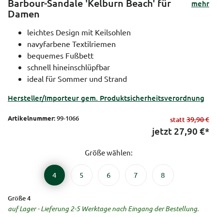
Barbour-Sandale 'Kelburn Beach' für
mehr
Damen
leichtes Design mit Keilsohlen
navyfarbene Textilriemen
bequemes Fußbett
schnell hineinschlüpfbar
ideal für Sommer und Strand
Hersteller/Importeur gem. Produktsicherheitsverordnung
Artikelnummer:
99-1066
statt
39,90 €
jetzt
27,90
€*
Größe wählen:
4
5
6
7
8
Größe 4
auf Lager - Lieferung 2-5 Werktage nach Eingang der Bestellung.