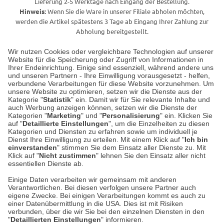
Lieferung 2-5 Werktage nach Eingang der Bestellung.
Hinweis:
Wenn Sie die Ware in unserer Filiale abholen möchten,
werden die Artikel spätestens 3 Tage ab Eingang Ihrer Zahlung zur
Abholung bereitgestellt.
Wir nutzen Cookies oder vergleichbare Technologien auf unserer
Website für die Speicherung oder Zugriff von Informationen in
Unser Geschäft in Meckenheim
Ihrer Endeinrichtung. Einige sind essenziell, während andere uns
und unseren Partnern - Ihre Einwilligung vorausgesetzt - helfen,
verbundene Verarbeitungen für diese Website vorzunehmen. Um
Auf dem Steinbüchel 6
unsere Website zu optimieren, setzen wir die Dienste aus der
53340 Meckenheim
Kategorie "
Statistik
" ein. Damit wir für Sie relevante Inhalte und
auch Werbung anzeigen können, setzen wir die Dienste der
Kategorien "
Marketing
" und "
Personalisierung
" ein. Klicken Sie
Montag bis Samstag 9:00 Uhr bis 18:00 Uhr
auf "
Detaillierte Einstellungen
", um die Einzelheiten zu diesen
Kategorien und Diensten zu erfahren sowie um individuell je
weitere Information
Dienst Ihre Einwilligung zu erteilen. Mit einem Klick auf "
Ich bin
einverstanden
" stimmen Sie dem Einsatz aller Dienste zu. Mit
Klick auf "
Nicht zustimmen
" lehnen Sie den Einsatz aller nicht
essentiellen Dienste ab.
Hier finden Sie uns im Netz
Einige Daten verarbeiten wir gemeinsam mit anderen
Verantwortlichen. Bei diesen verfolgen unsere Partner auch
eigene Zwecke. Bei einigen Verarbeitungen kommt es auch zu
einer Datenübermittlung in die USA. Dies ist mit Risiken
verbunden, über die wir Sie bei den einzelnen Diensten in den
Cookie-Einstellungen in Ihrem Browser
"
Detaillierten Einstellungen
" informieren.