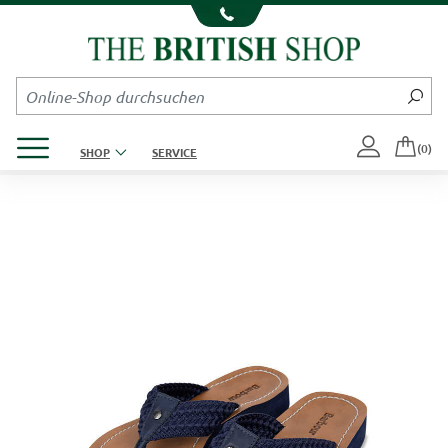
Kompletten Head der Seite überspringen
Produktmenü öffnen
(0)
SHOP
SERVICE