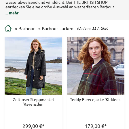
wasserabweisend und winddicht. Bei THE BRITISH SHOP
entdecken Sie eine große Auswahl an wetterfesten Barbour
Jacken für Damen und Herren für Ihren nächsten Outdoorausflug.
... mehr
Lange Steppmäntel und Wachsparka halten Sie im Winter warm.
Leichte Steppjacken, Parkas und Steppwesten schützen Sie vor
dem unbeständigen Wetter in der Übergangszeit.
Barbour
Barbour Jacken
(Umfang: 32 Artikel)
Zeitloser Steppmantel
Teddy-Fleecejacke 'Kirklees'
'Ravensden'
299,00
€
*
179,00
€
*