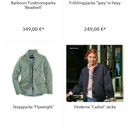
Barbours Funktionsparka
Frühlingsjacke 'Spey' in Navy
'Beadnell'
349,00
€
*
249,00
€
*
Steppjacke 'Flyweight'
Moderne 'Cashel' Jacke