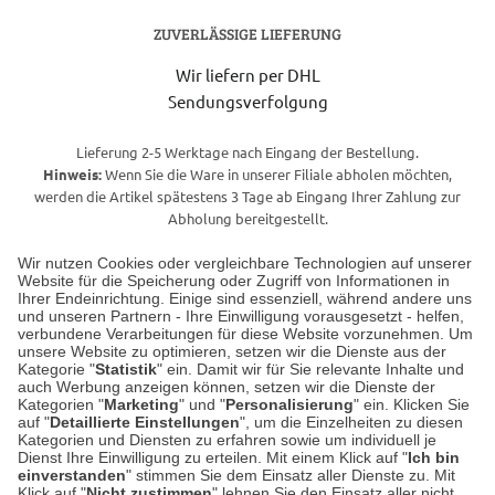
ZUVERLÄSSIGE LIEFERUNG
Wir liefern per DHL
Sendungsverfolgung
Lieferung 2-5 Werktage nach Eingang der Bestellung.
Hinweis:
Wenn Sie die Ware in unserer Filiale abholen möchten,
werden die Artikel spätestens 3 Tage ab Eingang Ihrer Zahlung zur
Abholung bereitgestellt.
Wir nutzen Cookies oder vergleichbare Technologien auf unserer
Website für die Speicherung oder Zugriff von Informationen in
Unser Geschäft in Meckenheim
Ihrer Endeinrichtung. Einige sind essenziell, während andere uns
und unseren Partnern - Ihre Einwilligung vorausgesetzt - helfen,
verbundene Verarbeitungen für diese Website vorzunehmen. Um
Auf dem Steinbüchel 6
unsere Website zu optimieren, setzen wir die Dienste aus der
53340 Meckenheim
Kategorie "
Statistik
" ein. Damit wir für Sie relevante Inhalte und
auch Werbung anzeigen können, setzen wir die Dienste der
Kategorien "
Marketing
" und "
Personalisierung
" ein. Klicken Sie
Montag bis Samstag 9:00 Uhr bis 18:00 Uhr
auf "
Detaillierte Einstellungen
", um die Einzelheiten zu diesen
Kategorien und Diensten zu erfahren sowie um individuell je
weitere Information
Dienst Ihre Einwilligung zu erteilen. Mit einem Klick auf "
Ich bin
einverstanden
" stimmen Sie dem Einsatz aller Dienste zu. Mit
Klick auf "
Nicht zustimmen
" lehnen Sie den Einsatz aller nicht