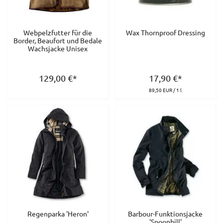
Webpelzfutter für die
Wax Thornproof Dressing
Border, Beaufort und Bedale
Wachsjacke Unisex
129,00
€
*
17,90
€
*
89,50 EUR / 1 l
Regenparka 'Heron'
Barbour-Funktionsjacke
'Spoonbill'