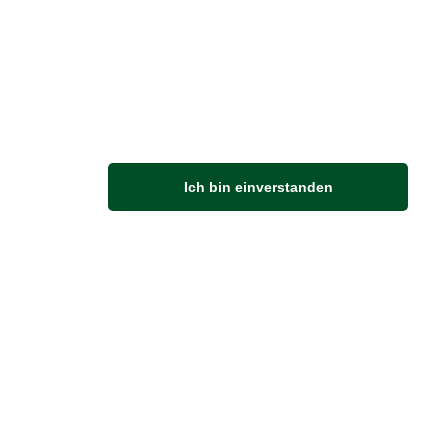
Vertrag widerrufen
M
Ich bin einverstanden
Anfahrt
Von der Autobahn 565 die Abfahrt Merl nehmen.
Richtung Meckenheim abbiegen.
An der nächsten Kreuzung rechts abbiegen.