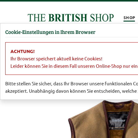
Kompletten Head der Seite überspringen
SHOP
Cookie-Einstellungen in Ihrem Browser
Damen
Herren
Barbour
Parfümerie
Lifestyl
ACHTUNG!
Barbour
Barbour für Herren
Webpe
Ihr Browser speichert aktuell keine Cookies!
Leider können Sie in diesem Fall unseren Online-Shop nur ei
Bitte stellen Sie sicher, dass Ihr Browser unsere funktionalen 
akzeptiert. Unabhängig davon können Sie entscheiden, welche 