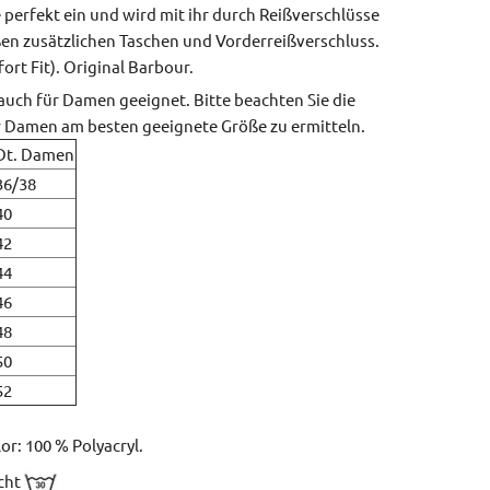
perfekt ein und wird mit ihr durch Reißverschlüsse
en zusätzlichen Taschen und Vorderreißverschluss.
rt Fit).
Original Barbour.
auch für Damen geeignet. Bitte beachten Sie die
r Damen am besten geeignete Größe zu ermitteln.
Dt. Damen
36/38
40
42
44
46
48
50
52
lor: 100 % Polyacryl.
icht