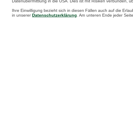
Datenübermittlung in die USA. Dies ist mit Risiken verbunden, üb
Ihre Einwilligung bezieht sich in diesen Fällen auch auf die E
in unserer
Datenschutzerklärung
. Am unteren Ende jeder Seit
Unsere Services für Sie
Online Magazin
Newsletter-Archiv
Größenberater
Blog "Die feine englische Art"
Print-Magazin
Blätterkatalog
Barbour Spezialseite
Häufige Fragen
Stellenangebote