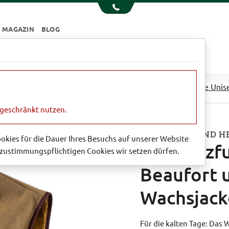
MAGAZIN
BLOG
e
Essen & Trinken
Garten
Sale
lzfutter für die Border, Beaufort und Bedale Wachsjacke Unis
ngeschränkt nutzen.
FÜR DAMEN UND H
Cookies für die Dauer Ihres Besuchs auf unserer Website
Webpelzfut
zustimmungspflichtigen Cookies wir setzen dürfen.
Beaufort 
Wachsjack
Für die kalten Tage: Das W