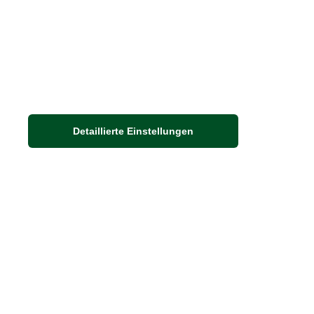
Nachhaltigkeit bei THE BRITISH SHOP
Detaillierte Einstellungen
Adresse
Auf dem Steinbüchel 6
53340 Meckenheim