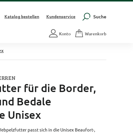
Suche
Katalog
bestellen
Kundenservice
Konto
Warenkorb
ex
ERREN
ter für die Border,
und Bedale
e Unisex
ebpelzfutter passt sich in die Unisex Beaufort-,