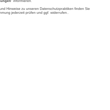
llungen
" informieren.
n und Hinweise zu unseren Datenschutzpraktiken finden Sie
immung jederzeit prüfen und ggf. widerrufen..
sere
Versand- und Zahlungsarten
reise inkl. ges. MwSt. / zzgl.
Versandkosten
er finden Sie uns im Netz