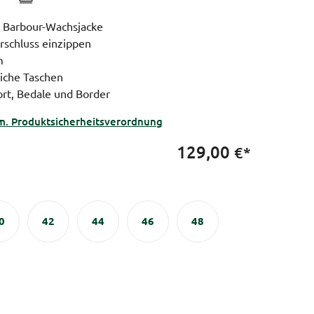
e Barbour-Wachsjacke
rschluss einzippen
m
liche Taschen
ort, Bedale und Border
m. Produktsicherheitsverordnung
129,00
€*
0
42
44
46
48