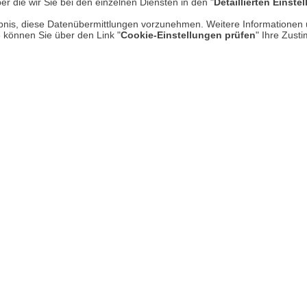
er die wir Sie bei den einzelnen Diensten in den "
Detaillierten Einste
rlaubnis, diese Datenübermittlungen vorzunehmen. Weitere Informatione
e können Sie über den Link "
Cookie-Einstellungen prüfen
" Ihre Zust
Mehr erfahren
Un
Über uns
AGB
Datenschutz
Impressum
* P
Kontakt
Hi
Rücksendung von Waren
Umwelt und Entsorgung
Zur Echtheit von Bewertungen
Hinweisgeber-Schutzgesetz