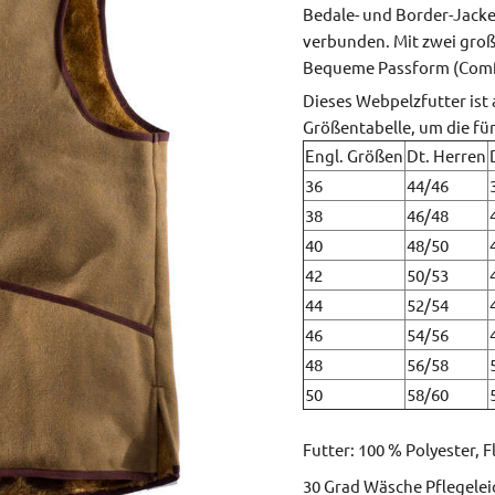
Bedale- und Border-Jacke 
verbunden. Mit zwei groß
Bequeme Passform (Comfo
Dieses Webpelzfutter ist 
Größentabelle, um die fü
Engl. Größen
Dt. Herren
36
44/46
38
46/48
40
48/50
42
50/53
44
52/54
46
54/56
48
56/58
50
58/60
Futter: 100 % Polyester, F
30 Grad Wäsche Pflegele