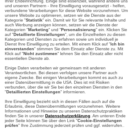
Ihrer Endeinrichtung. Einige sind essenziell, während andere uns
und unseren Partnern - Ihre Einwilligung vorausgesetzt - helfen,
verbundene Verarbeitungen für diese Website vorzunehmen. Um
Auf dem Steinbüchel 6
unsere Website zu optimieren, setzen wir die Dienste aus der
53340 Meckenheim
Kategorie "
Statistik
" ein. Damit wir für Sie relevante Inhalte und
auch Werbung anzeigen können, setzen wir die Dienste der
Kategorien "
Marketing
" und "
Personalisierung
" ein. Klicken Sie
Montag bis Samstag 9:00 Uhr bis 18:00 Uhr
auf "
Detaillierte Einstellungen
", um die Einzelheiten zu diesen
Kategorien und Diensten zu erfahren sowie um individuell je
weitere Information
Dienst Ihre Einwilligung zu erteilen. Mit einem Klick auf "
Ich bin
einverstanden
" stimmen Sie dem Einsatz aller Dienste zu. Mit
Klick auf "
Nicht zustimmen
" lehnen Sie den Einsatz aller nicht
essentiellen Dienste ab.
Hier finden Sie uns im Netz
Einige Daten verarbeiten wir gemeinsam mit anderen
Verantwortlichen. Bei diesen verfolgen unsere Partner auch
eigene Zwecke. Bei einigen Verarbeitungen kommt es auch zu
einer Datenübermittlung in die USA. Dies ist mit Risiken
verbunden, über die wir Sie bei den einzelnen Diensten in den
Cookie-Einstellungen in Ihrem Browser
"
Detaillierten Einstellungen
" informieren.
AGB
Rücksendung von Waren
Datenschutz
Impressum
Ihre Einwilligung bezieht sich in diesen Fällen auch auf die
Kontakt
Umwelt und Entsorgung
Erlaubnis, diese Datenübermittlungen vorzunehmen. Weitere
ACHTUNG!
Informationen und Hinweise zu unseren Datenschutzpraktiken
Zur Echtheit von Bewertungen
Hinweisgeber-Schutzgesetz
finden Sie in unserer
Datenschutzerklärung
. Am unteren Ende
Ihr Browser speichert aktuell keine Cookies!
Barrierefreiheit unserer Website
jeder Seite können Sie über den Link "
Cookie-Einstellungen
Leider können Sie in diesem Fall unseren Online-Shop
prüfen
" Ihre Zustimmung jederzeit prüfen und ggf. widerrufen..
Letzte Aktualisierung des Shops
nur eingeschränkt nutzen.