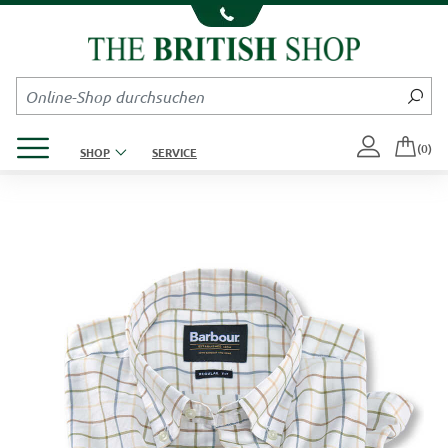
Kompletten Head der Seite überspringen
Produktmenü öffnen
(0)
SHOP
SERVICE